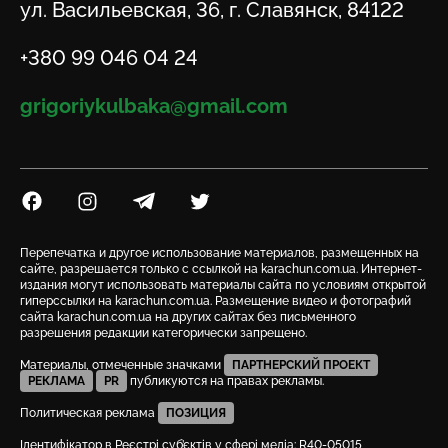
Адрес
ул. Васильевская, 36, г. Славянск, 84122
Телефон
+380 99 046 04 24
Email
grigoriykulbaka@gmail.com
Посилання на Facebook
Посилання на Instagram
Посилання на Telegram
Посилання на Twitter
Перепечатка и другое использование материалов, размещенных на
сайте, разрешается только с ссылкой на karachun.com.ua. Интернет-
издания могут использовать материалы сайта по условиям открытой
гиперссылки на karachun.com.ua. Размещение видео и фотографий
сайта karachun.com.ua на других сайтах без письменного
разрешения редакции категорически запрещено.
Материалы, отмеченные значками
ПАРТНЕРСКИЙ ПРОЕКТ
РЕКЛАМА
PR
публикуются на правах рекламы.
Политическая реклама
ПОЗИЦИЯ
Ідентифікатор в Реєстрі суб’єктів у сфері медіа: R40-05015