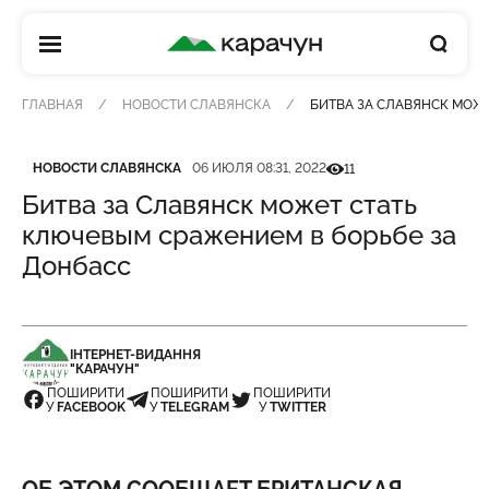
КАРАЧУН
ГЛАВНАЯ
НОВОСТИ СЛАВЯНСКА
БИТВА ЗА СЛАВЯНСК МОЖ
Категория
Дата публикации
Кількість переглядів
НОВОСТИ СЛАВЯНСКА
06 ИЮЛЯ 08:31, 2022
11
Битва за Славянск может стать
ключевым сражением в борьбе за
Донбасс
ІНТЕРНЕТ-ВИДАННЯ
"КАРАЧУН"
ПОШИРИТИ
ПОШИРИТИ
ПОШИРИТИ
У
FACEBOOK
У
TELEGRAM
У
TWITTER