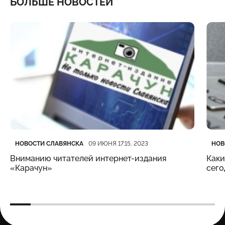
БОЛЬШЕ НОВОСТЕЙ
Категория
Дата публикации
Кате
Дата
НОВОСТИ СЛАВЯНСКА
НОВ
09 ИЮНЯ 17:15, 2023
Вниманию читателей интернет-издания
Каки
«Карачун»
сего