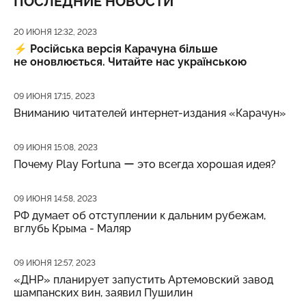
ПОСЛЕДНИЕ НОВОСТИ
Дата публикации
20 ИЮНЯ 12:32, 2023
⚡️
Російська версія Карачуна більше
не оновлюється. Читайте нас українською
Дата публикации
09 ИЮНЯ 17:15, 2023
Вниманию читателей интернет-издания «Карачун»
Дата публикации
09 ИЮНЯ 15:08, 2023
Почему Play Fortuna ー это всегда хорошая идея?
Дата публикации
09 ИЮНЯ 14:58, 2023
РФ думает об отступлении к дальним рубежам,
вглубь Крыма - Маляр
Дата публикации
09 ИЮНЯ 12:57, 2023
«ДНР» планирует запустить Артемовский завод
шампанских вин, заявил Пушилин