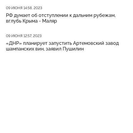
Дата публикации
09 ИЮНЯ 14:58, 2023
РФ думает об отступлении к дальним рубежам,
вглубь Крыма - Маляр
Дата публикации
09 ИЮНЯ 12:57, 2023
«ДНР» планирует запустить Артемовский завод
шампанских вин, заявил Пушилин