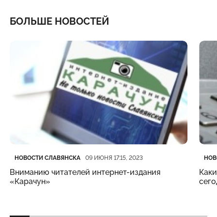
БОЛЬШЕ НОВОСТЕЙ
Категория
Дата публикации
Кате
Дата
НОВОСТИ СЛАВЯНСКА
НОВ
09 ИЮНЯ 17:15, 2023
Вниманию читателей интернет-издания
Каки
«Карачун»
сего