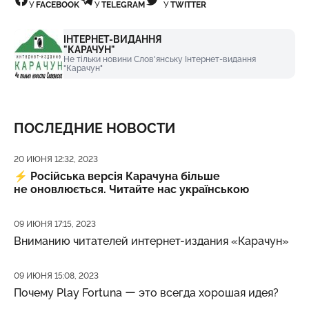
У
FACEBOOK
У
TELEGRAM
У
TWITTER
ІНТЕРНЕТ-ВИДАННЯ
"КАРАЧУН"
Не тільки новини Слов'янську Інтернет-видання
"Карачун"
ПОСЛЕДНИЕ НОВОСТИ
Дата публикации
20 ИЮНЯ 12:32, 2023
⚡️
Російська версія Карачуна більше
не оновлюється. Читайте нас українською
Дата публикации
09 ИЮНЯ 17:15, 2023
Вниманию читателей интернет-издания «Карачун»
Дата публикации
09 ИЮНЯ 15:08, 2023
Почему Play Fortuna ー это всегда хорошая идея?