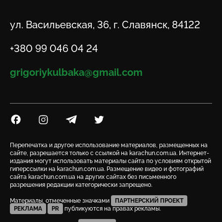
Адрес
ул. Васильевская, 36, г. Славянск, 84122
Телефон
+380 99 046 04 24
Email
grigoriykulbaka@gmail.com
Посилання на Facebook
Посилання на Instagram
Посилання на Telegram
Посилання на Twitter
Перепечатка и другое использование материалов, размещенных на
сайте, разрешается только с ссылкой на karachun.com.ua. Интернет-
издания могут использовать материалы сайта по условиям открытой
гиперссылки на karachun.com.ua. Размещение видео и фотографий
сайта karachun.com.ua на других сайтах без письменного
разрешения редакции категорически запрещено.
Материалы, отмеченные значками
ПАРТНЕРСКИЙ ПРОЕКТ
РЕКЛАМА
PR
публикуются на правах рекламы.