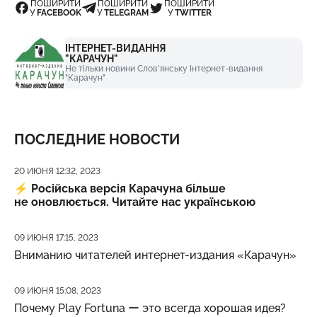
ПОШИРИТИ
ПОШИРИТИ
ПОШИРИТИ
У
FACEBOOK
У
TELEGRAM
У
TWITTER
ІНТЕРНЕТ-ВИДАННЯ
"КАРАЧУН"
Не тільки новини Слов'янську Інтернет-видання
"Карачун"
ПОСЛЕДНИЕ НОВОСТИ
Дата публикации
20 ИЮНЯ 12:32, 2023
⚡️
Російська версія Карачуна більше
не оновлюється. Читайте нас українською
Дата публикации
09 ИЮНЯ 17:15, 2023
Вниманию читателей интернет-издания «Карачун»
Дата публикации
09 ИЮНЯ 15:08, 2023
Почему Play Fortuna ー это всегда хорошая идея?