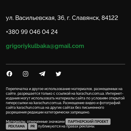
Адрес
ул. Васильевская, 36, г. Славянск, 84122
Телефон
+380 99 046 04 24
Email
grigoriykulbaka@gmail.com
Посилання на Facebook
Посилання на Instagram
Посилання на Telegram
Посилання на Twitter
Перепечатка и другое использование материалов, размещенных на
сайте, разрешается только с ссылкой на karachun.com.ua. Интернет-
издания могут использовать материалы сайта по условиям открытой
гиперссылки на karachun.com.ua. Размещение видео и фотографий
сайта karachun.com.ua на других сайтах без письменного
разрешения редакции категорически запрещено.
Материалы, отмеченные значками
ПАРТНЕРСКИЙ ПРОЕКТ
РЕКЛАМА
PR
публикуются на правах рекламы.