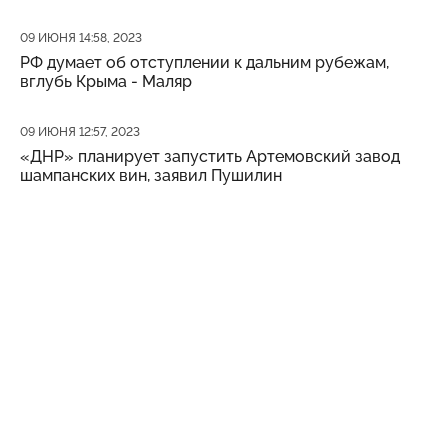
Дата публикации
09 ИЮНЯ 14:58, 2023
РФ думает об отступлении к дальним рубежам,
вглубь Крыма - Маляр
Дата публикации
09 ИЮНЯ 12:57, 2023
«ДНР» планирует запустить Артемовский завод
шампанских вин, заявил Пушилин