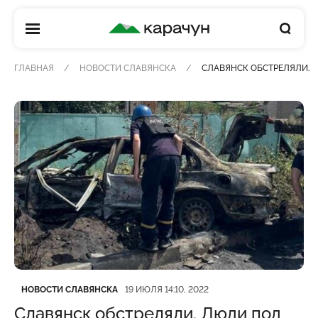
КАРАЧУН
ГЛАВНАЯ
НОВОСТИ СЛАВЯНСКА
СЛАВЯНСК ОБСТРЕЛЯЛИ. 
Категория
Дата публикации
НОВОСТИ СЛАВЯНСКА
19 ИЮЛЯ 14:10, 2022
Славянск обстреляли. Люди под