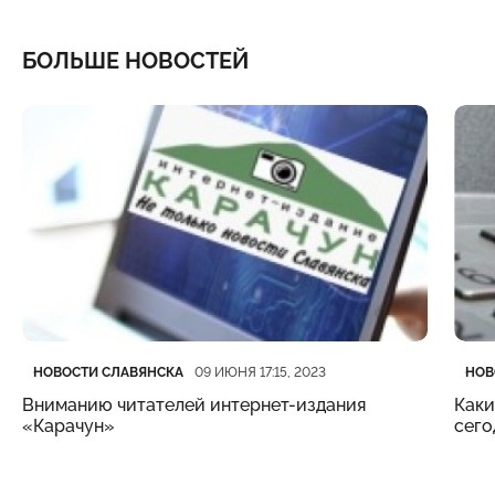
БОЛЬШЕ НОВОСТЕЙ
Категория
Дата публикации
Кате
Дата
НОВОСТИ СЛАВЯНСКА
НОВ
09 ИЮНЯ 17:15, 2023
Вниманию читателей интернет-издания
Каки
«Карачун»
сего