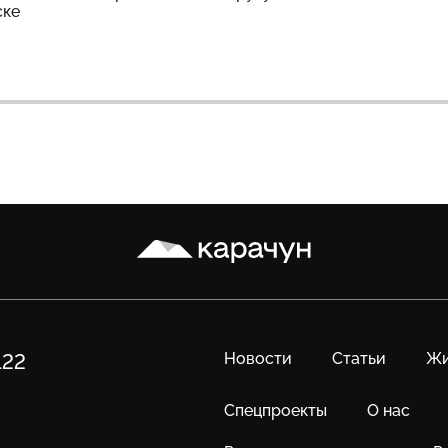
ске
Карачун
Новости
Статьи
Жи
122
Спецпроекты
О нас