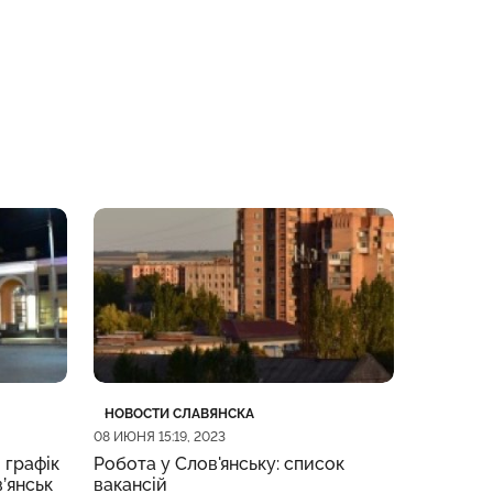
Категория
Дата публикации
Категор
Дата пу
НОВОСТИ СЛАВЯНСКА
НОВОСТИ
08 ИЮНЯ 15:19, 2023
08 ИЮНЯ 09
 графік
Робота у Слов'янську: список
Жительк
в’янськ
вакансій
підозрю