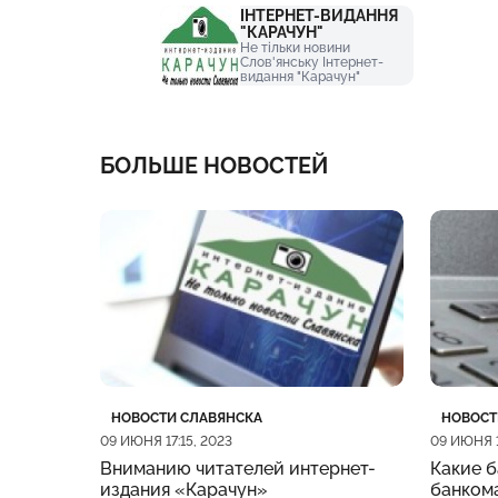
ІНТЕРНЕТ-ВИДАННЯ
"КАРАЧУН"
Не тільки новини
Слов'янську Інтернет-
видання "Карачун"
БОЛЬШЕ НОВОСТЕЙ
Категория
Дата публикации
Катего
Дата п
НОВОСТИ СЛАВЯНСКА
НОВОСТ
09 ИЮНЯ 17:15, 2023
09 ИЮНЯ 1
Вниманию читателей интернет-
Какие б
издания «Карачун»
банкома