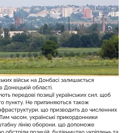
ських військ на Донбасі залишається
в Донецькій області.
ують передові позиції українських сил, щоб
о пункту. Не припиняються також
 інфраструктури, що призводить до численних
Тим часом, українські прикордонники
штабну лінію оборони, що допоможе
о обстріли позицій, будівництво укріплень та