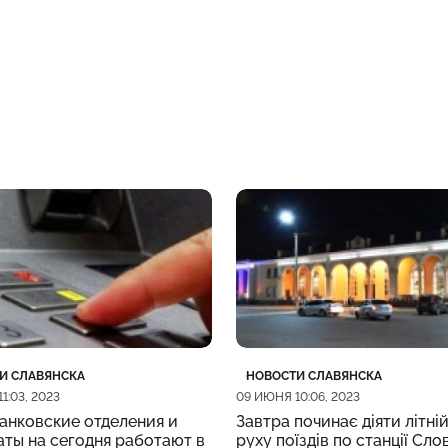
рия
убликации
Категория
Дата публикации
И СЛАВЯНСКА
НОВОСТИ СЛАВЯНСКА
1:03, 2023
09 ИЮНЯ 10:06, 2023
анковские отделения и
Завтра починає діяти літній
ты на сегодня работают в
руху поїздів по станції Сло