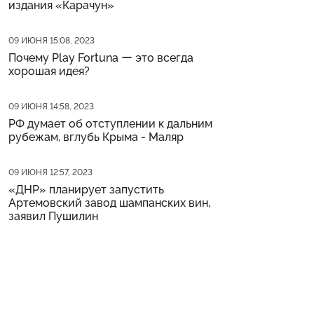
издания «Карачун»
Дата публикации
09 ИЮНЯ 15:08, 2023
Почему Play Fortuna ー это всегда
хорошая идея?
Дата публикации
09 ИЮНЯ 14:58, 2023
РФ думает об отступлении к дальним
рубежам, вглубь Крыма - Маляр
Дата публикации
09 ИЮНЯ 12:57, 2023
«ДНР» планирует запустить
Артемовский завод шампанских вин,
заявил Пушилин