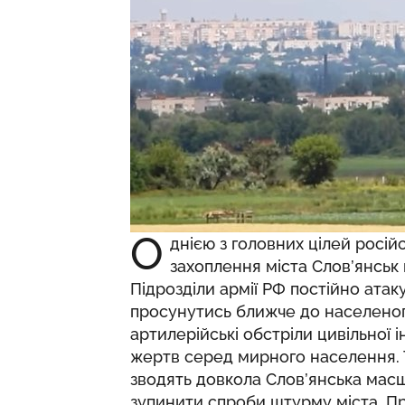
О
днією з головних цілей росій
захоплення міста Слов’янськ 
Підрозділи армії РФ постійно атак
просунутись ближче до населеног
артилерійські обстріли цивільної
жертв серед мирного населення. 
зводять довкола Слов’янська мас
зупинити спроби штурму міста. Пр