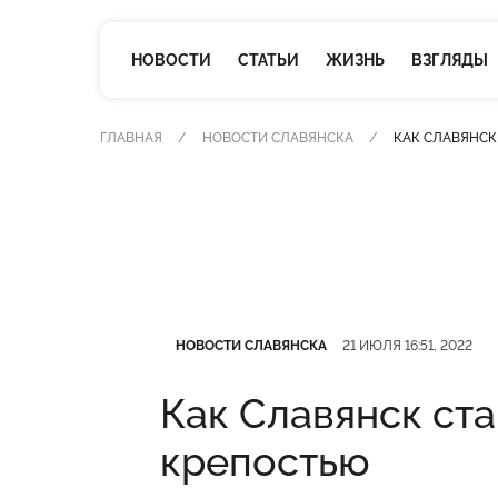
НОВОСТИ
СТАТЬИ
ЖИЗНЬ
ВЗГЛЯДЫ
ГЛАВНАЯ
НОВОСТИ СЛАВЯНСКА
КАК СЛАВЯНСК
Категория
Дата публикации
НОВОСТИ СЛАВЯНСКА
21 ИЮЛЯ 16:51, 2022
Как Славянск ст
крепостью