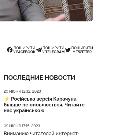
ПОШИРИТИ
ПОШИРИТИ
ПОШИРИТИ
У
FACEBOOK
У
TELEGRAM
У
TWITTER
ПОСЛЕДНИЕ НОВОСТИ
Дата публикации
20 ИЮНЯ 12:32, 2023
⚡️
Російська версія Карачуна
більше не оновлюється. Читайте
нас українською
Дата публикации
09 ИЮНЯ 17:15, 2023
Вниманию читателей интернет-