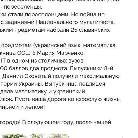
а- переселенцы.
ки стали переселенцами. Но война не
 с заданиями Национального мультитеста.
льким предметам набрали 25 славянских
предметам (украинский язык, математика,
скница ООШ 5 Мария Марченко.
ІТ в одном из столичных вузов.
200 баллов два предмета. Выпускники 8-й
2 Даниил Оковитый получили максимальную
стории Украины. Выпускница педлицея
дала математику и украинский.
ков. Пусть ваша дорога во взрослую жизнь,
мирной и легкой!
.
городе! В следующем году, после нашей