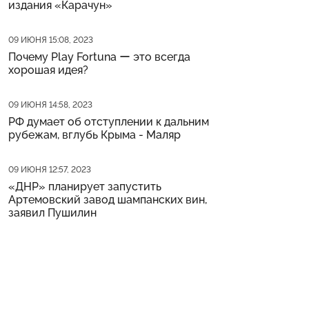
издания «Карачун»
Дата публикации
09 ИЮНЯ 15:08, 2023
Почему Play Fortuna ー это всегда
хорошая идея?
Дата публикации
09 ИЮНЯ 14:58, 2023
РФ думает об отступлении к дальним
рубежам, вглубь Крыма - Маляр
Дата публикации
09 ИЮНЯ 12:57, 2023
«ДНР» планирует запустить
Артемовский завод шампанских вин,
заявил Пушилин