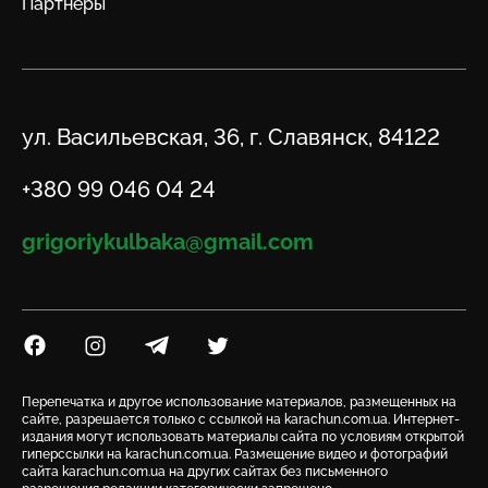
Партнеры
Адрес
ул. Васильевская, 36, г. Славянск, 84122
Телефон
+380 99 046 04 24
Email
grigoriykulbaka@gmail.com
Посилання на Facebook
Посилання на Instagram
Посилання на Telegram
Посилання на Twitter
Перепечатка и другое использование материалов, размещенных на
сайте, разрешается только с ссылкой на karachun.com.ua. Интернет-
издания могут использовать материалы сайта по условиям открытой
гиперссылки на karachun.com.ua. Размещение видео и фотографий
сайта karachun.com.ua на других сайтах без письменного