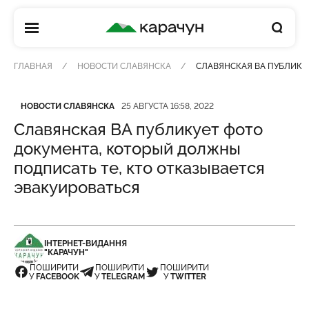
КАРАЧУН
ГЛАВНАЯ
НОВОСТИ СЛАВЯНСКА
СЛАВЯНСКАЯ ВА ПУБЛИКУ
Категория
Дата публикации
НОВОСТИ СЛАВЯНСКА
25 АВГУСТА 16:58, 2022
Славянская ВА публикует фото
документа, который должны
подписать те, кто отказывается
эвакуироваться
ІНТЕРНЕТ-ВИДАННЯ
"КАРАЧУН"
ПОШИРИТИ
ПОШИРИТИ
ПОШИРИТИ
У
FACEBOOK
У
TELEGRAM
У
TWITTER