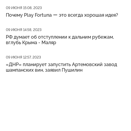
Дата публикации
09 ИЮНЯ 15:08, 2023
Почему Play Fortuna ー это всегда хорошая идея?
Дата публикации
09 ИЮНЯ 14:58, 2023
РФ думает об отступлении к дальним рубежам,
вглубь Крыма - Маляр
Дата публикации
09 ИЮНЯ 12:57, 2023
«ДНР» планирует запустить Артемовский завод
шампанских вин, заявил Пушилин