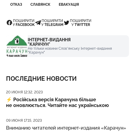
ОТКАЗ
СЛАВЯНСК
ЕВАКУАЦІЯ
ПОШИРИТИ
ПОШИРИТИ
ПОШИРИТИ
У
FACEBOOK
У
TELEGRAM
У
TWITTER
ІНТЕРНЕТ-ВИДАННЯ
"КАРАЧУН"
Не тільки новини Слов'янську Інтернет-видання
"Карачун"
ПОСЛЕДНИЕ НОВОСТИ
Дата публикации
20 ИЮНЯ 12:32, 2023
⚡️
Російська версія Карачуна більше
не оновлюється. Читайте нас українською
Дата публикации
09 ИЮНЯ 17:15, 2023
Вниманию читателей интернет-издания «Карачун»