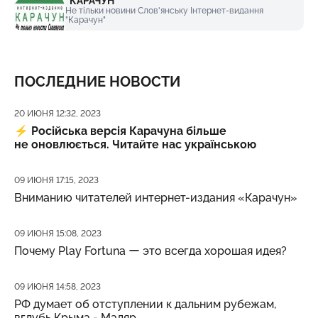
"КАРАЧУН"
Не тільки новини Слов'янську Інтернет-видання
"Карачун"
ПОСЛЕДНИЕ НОВОСТИ
Дата публикации
20 ИЮНЯ 12:32, 2023
⚡️
Російська версія Карачуна більше
не оновлюється. Читайте нас українською
Дата публикации
09 ИЮНЯ 17:15, 2023
Вниманию читателей интернет-издания «Карачун»
Дата публикации
09 ИЮНЯ 15:08, 2023
Почему Play Fortuna ー это всегда хорошая идея?
Дата публикации
09 ИЮНЯ 14:58, 2023
РФ думает об отступлении к дальним рубежам,
вглубь Крыма - Маляр