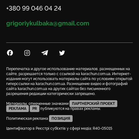
Телефон
+380 99 046 04 24
Email
grigoriykulbaka@gmail.com
Посилання на Facebook
Посилання на Instagram
Посилання на Telegram
Посилання на Twitter
Перепечатка и другое использование материалов, размещенных на
сайте, разрешается только с ссылкой на karachun.com.ua. Интернет-
издания могут использовать материалы сайта по условиям открытой
гиперссылки на karachun.com.ua. Размещение видео и фотографий
сайта karachun.com.ua на других сайтах без письменного
разрешения редакции категорически запрещено.
Материалы, отмеченные значками
ПАРТНЕРСКИЙ ПРОЕКТ
РЕКЛАМА
PR
публикуются на правах рекламы.
Политическая реклама
ПОЗИЦИЯ
Ідентифікатор в Реєстрі суб’єктів у сфері медіа: R40-05015