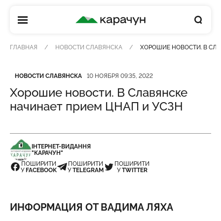
КАРАЧУН
ГЛАВНАЯ
НОВОСТИ СЛАВЯНСКА
ХОРОШИЕ НОВОСТИ. В СЛА
Категория
Дата публикации
НОВОСТИ СЛАВЯНСКА
10 НОЯБРЯ 09:35, 2022
Хорошие новости. В Славянске
начинает прием ЦНАП и УСЗН
ІНТЕРНЕТ-ВИДАННЯ
"КАРАЧУН"
ПОШИРИТИ
ПОШИРИТИ
ПОШИРИТИ
У
FACEBOOK
У
TELEGRAM
У
TWITTER
ИНФОРМАЦИЯ ОТ ВАДИМА ЛЯХА