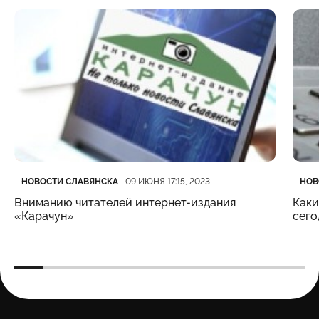
Категория
Дата публикации
Кате
Дата
НОВОСТИ СЛАВЯНСКА
НОВ
09 ИЮНЯ 17:15, 2023
Вниманию читателей интернет-издания
Каки
«Карачун»
сего