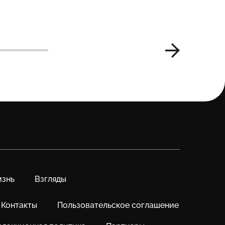
по місця
знь
Взгляды
Контакты
Пользовательское соглашение