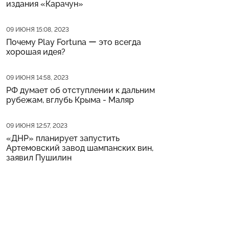
издания «Карачун»
Дата публикации
09 ИЮНЯ 15:08, 2023
Почему Play Fortuna ー это всегда
хорошая идея?
Дата публикации
09 ИЮНЯ 14:58, 2023
РФ думает об отступлении к дальним
рубежам, вглубь Крыма - Маляр
Дата публикации
09 ИЮНЯ 12:57, 2023
«ДНР» планирует запустить
Артемовский завод шампанских вин,
заявил Пушилин