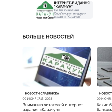
ІНТЕРНЕТ-ВИДАННЯ
"КАРАЧУН"
Не тільки новини
Слов'янську Інтернет-
видання "Карачун"
БОЛЬШЕ НОВОСТЕЙ
Категория
Дата публикации
Катего
Дата п
НОВОСТИ СЛАВЯНСКА
НОВОСТ
09 ИЮНЯ 17:15, 2023
09 ИЮНЯ 1
Вниманию читателей интернет-
Какие б
издания «Карачун»
банкома