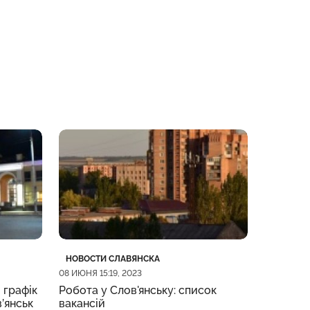
Категория
Дата публикации
Категор
Дата пу
НОВОСТИ СЛАВЯНСКА
НОВОСТИ
08 ИЮНЯ 15:19, 2023
08 ИЮНЯ 09
 графік
Робота у Слов'янську: список
Жительк
в’янськ
вакансій
підозрю