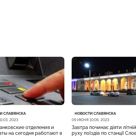
рия
убликации
Категория
Дата публикации
И СЛАВЯНСКА
НОВОСТИ СЛАВЯНСКА
1:03, 2023
09 ИЮНЯ 10:06, 2023
анковские отделения и
Завтра починає діяти літній
ты на сегодня работают в
руху поїздів по станції Сло