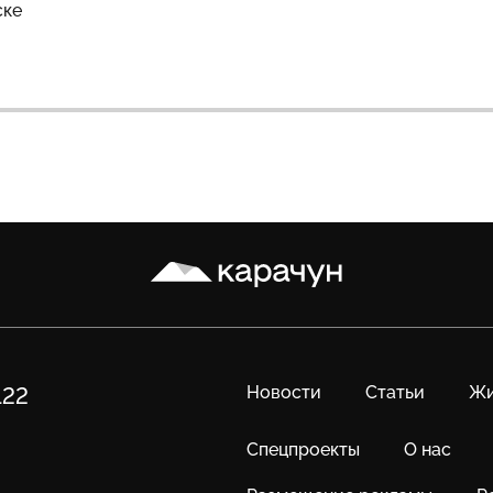
ске
Карачун
Новости
Статьи
Жи
122
Спецпроекты
О нас