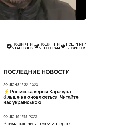
ПОШИРИТИ
ПОШИРИТИ
ПОШИРИТИ
У
FACEBOOK
У
TELEGRAM
У
TWITTER
ПОСЛЕДНИЕ НОВОСТИ
Дата публикации
20 ИЮНЯ 12:32, 2023
⚡️
Російська версія Карачуна
більше не оновлюється. Читайте
нас українською
Дата публикации
09 ИЮНЯ 17:15, 2023
Вниманию читателей интернет-