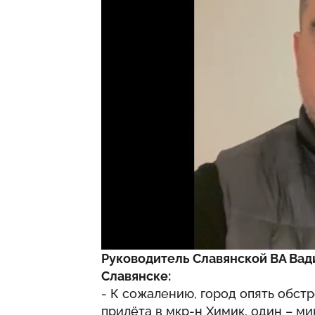
Руководитель Славянской ВА Вад
Славянске:
- К сожалению, город опять обст
прилёта в мкр-н Химик, один – м