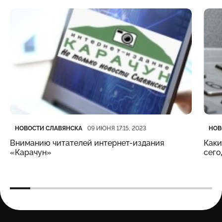
Категория
Дата публикации
Кате
Дата
НОВОСТИ СЛАВЯНСКА
НОВ
09 ИЮНЯ 17:15, 2023
Вниманию читателей интернет-издания
Каки
«Карачун»
сего