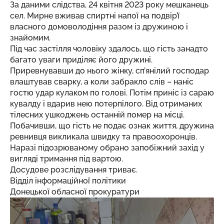
За даними слідства, 24 квітня 2023 року мешканець
сел. Мирне вживав спиртні напої на подвір’ї
власного домоволодіння разом із дружиною і
знайомим.
Під час застілля чоловіку здалось, що гість занадто
багато уваги приділяє його дружині.
Приревнувавши до нього жінку, сп’янілий господар
влаштував сварку, а коли забракло слів – наніс
гостю удар кулаком по голові. Потім приніс із сараю
кувалду і вдарив нею потерпілого. Від отриманих
тілесних ушкоджень останній помер на місці.
Побачивши, що гість не подає ознак життя, дружина
ревнивця викликала швидку та правоохоронців.
Наразі підозрюваному обрано запобіжний захід у
вигляді тримання під вартою.
Досудове розслідування триває.
Відділ інформаційної політики
Донецької обласної прокуратури