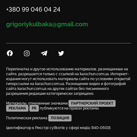
Телефон
+380 99 046 04 24
Email
grigoriykulbaka@gmail.com
Посилання на Facebook
Посилання на Instagram
Посилання на Telegram
Посилання на Twitter
Перепечатка и другое использование материалов, размещенных на
сайте, разрешается только с ссылкой на karachun.com.ua. Интернет-
издания могут использовать материалы сайта по условиям открытой
гиперссылки на karachun.com.ua. Размещение видео и фотографий
сайта karachun.com.ua на других сайтах без письменного
разрешения редакции категорически запрещено.
Материалы, отмеченные значками
ПАРТНЕРСКИЙ ПРОЕКТ
РЕКЛАМА
PR
публикуются на правах рекламы.
Политическая реклама
ПОЗИЦИЯ
Ідентифікатор в Реєстрі суб’єктів у сфері медіа: R40-05015