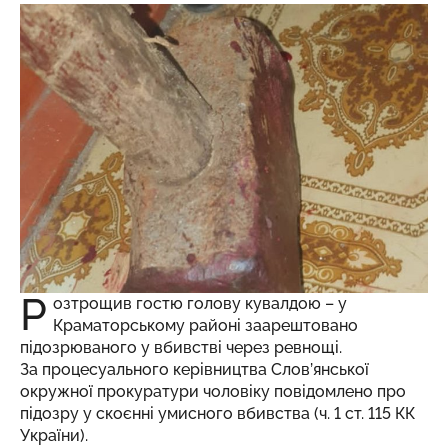
Р
озтрощив гостю голову кувалдою – у
Краматорському районі заарештовано
підозрюваного у вбивстві через ревнощі.
За процесуального керівництва Слов’янської
окружної прокуратури чоловіку повідомлено про
підозру у скоєнні умисного вбивства (ч. 1 ст. 115 КК
України).