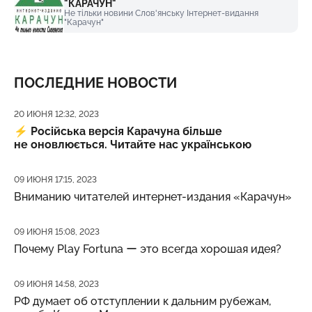
"КАРАЧУН"
Не тільки новини Слов'янську Інтернет-видання
"Карачун"
ПОСЛЕДНИЕ НОВОСТИ
Дата публикации
20 ИЮНЯ 12:32, 2023
⚡️
Російська версія Карачуна більше
не оновлюється. Читайте нас українською
Дата публикации
09 ИЮНЯ 17:15, 2023
Вниманию читателей интернет-издания «Карачун»
Дата публикации
09 ИЮНЯ 15:08, 2023
Почему Play Fortuna ー это всегда хорошая идея?
Дата публикации
09 ИЮНЯ 14:58, 2023
РФ думает об отступлении к дальним рубежам,