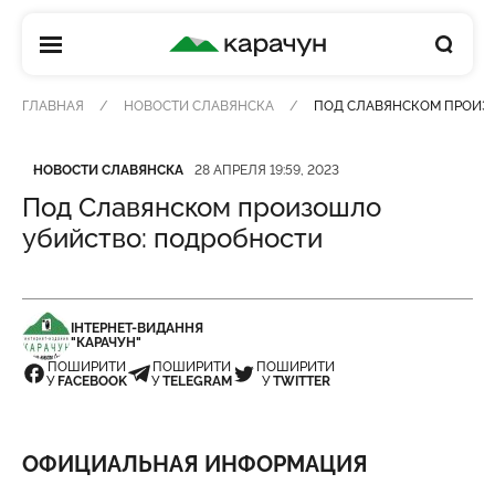
КАРАЧУН
ГЛАВНАЯ
НОВОСТИ СЛАВЯНСКА
ПОД СЛАВЯНСКОМ ПРОИЗ
Категория
Дата публикации
НОВОСТИ СЛАВЯНСКА
28 АПРЕЛЯ 19:59, 2023
Под Славянском произошло
убийство: подробности
ІНТЕРНЕТ-ВИДАННЯ
"КАРАЧУН"
ПОШИРИТИ
ПОШИРИТИ
ПОШИРИТИ
У
FACEBOOK
У
TELEGRAM
У
TWITTER
ОФИЦИАЛЬНАЯ ИНФОРМАЦИЯ