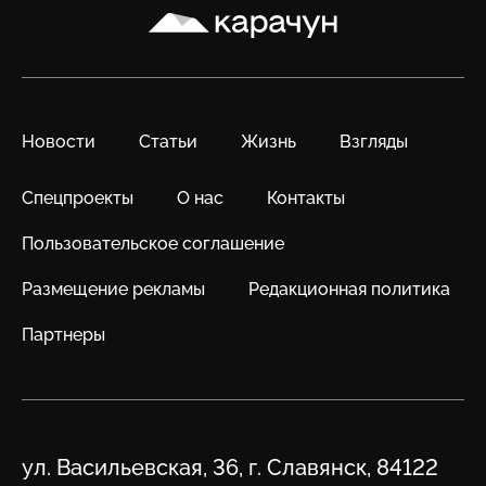
Карачун
Новости
Статьи
Жизнь
Взгляды
Спецпроекты
О нас
Контакты
Пользовательское соглашение
Размещение рекламы
Редакционная политика
Партнеры
Адрес
ул. Васильевская, 36, г. Славянск, 84122