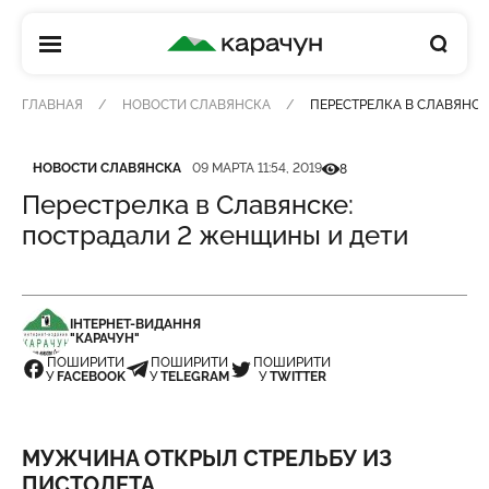
КАРАЧУН
ГЛАВНАЯ
НОВОСТИ СЛАВЯНСКА
ПЕРЕСТРЕЛКА В СЛАВЯНСК
Категория
Дата публикации
Кількість переглядів
НОВОСТИ СЛАВЯНСКА
09 МАРТА 11:54, 2019
8
Перестрелка в Славянске:
пострадали 2 женщины и дети
ІНТЕРНЕТ-ВИДАННЯ
"КАРАЧУН"
ПОШИРИТИ
ПОШИРИТИ
ПОШИРИТИ
У
FACEBOOK
У
TELEGRAM
У
TWITTER
МУЖЧИНА ОТКРЫЛ СТРЕЛЬБУ ИЗ
ПИСТОЛЕТА