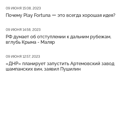
Дата публикации
09 ИЮНЯ 15:08, 2023
Почему Play Fortuna ー это всегда хорошая идея?
Дата публикации
09 ИЮНЯ 14:58, 2023
РФ думает об отступлении к дальним рубежам,
вглубь Крыма - Маляр
Дата публикации
09 ИЮНЯ 12:57, 2023
«ДНР» планирует запустить Артемовский завод
шампанских вин, заявил Пушилин