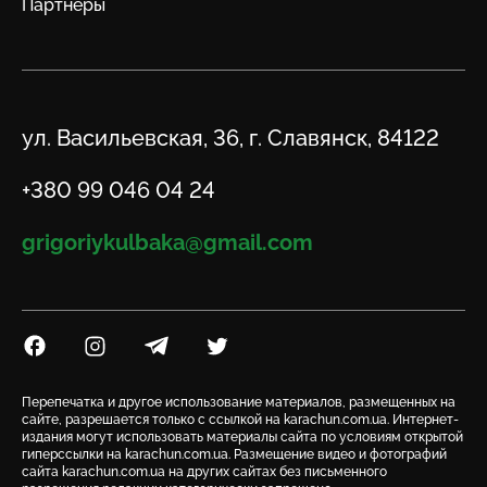
Партнеры
Адрес
ул. Васильевская, 36, г. Славянск, 84122
Телефон
+380 99 046 04 24
Email
grigoriykulbaka@gmail.com
Посилання на Facebook
Посилання на Instagram
Посилання на Telegram
Посилання на Twitter
Перепечатка и другое использование материалов, размещенных на
сайте, разрешается только с ссылкой на karachun.com.ua. Интернет-
издания могут использовать материалы сайта по условиям открытой
гиперссылки на karachun.com.ua. Размещение видео и фотографий
сайта karachun.com.ua на других сайтах без письменного