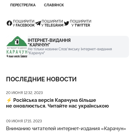
ПЕРЕСТРЕЛКА
СЛАВЯНСК
ПОШИРИТИ
ПОШИРИТИ
ПОШИРИТИ
У
FACEBOOK
У
TELEGRAM
У
TWITTER
ІНТЕРНЕТ-ВИДАННЯ
"КАРАЧУН"
Не тільки новини Слов'янську Інтернет-видання
"Карачун"
ПОСЛЕДНИЕ НОВОСТИ
Дата публикации
20 ИЮНЯ 12:32, 2023
⚡️
Російська версія Карачуна більше
не оновлюється. Читайте нас українською
Дата публикации
09 ИЮНЯ 17:15, 2023
Вниманию читателей интернет-издания «Карачун»