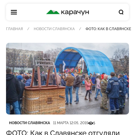
КАРАЧУН
ГЛАВНАЯ
НОВОСТИ СЛАВЯНСКА
ФОТО: КАК В СЛАВЯНСКЕ 
Категория
Дата публикации
Кількість переглядів
НОВОСТИ СЛАВЯНСКА
11 МАРТА 12:05, 2019
5
ФОТО: Как в Славянске отгуляли