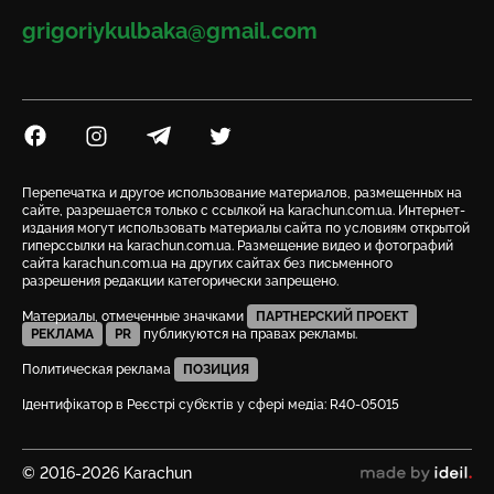
Email
grigoriykulbaka@gmail.com
Посилання на Facebook
Посилання на Instagram
Посилання на Telegram
Посилання на Twitter
Перепечатка и другое использование материалов, размещенных на
сайте, разрешается только с ссылкой на karachun.com.ua. Интернет-
издания могут использовать материалы сайта по условиям открытой
гиперссылки на karachun.com.ua. Размещение видео и фотографий
сайта karachun.com.ua на других сайтах без письменного
разрешения редакции категорически запрещено.
Материалы, отмеченные значками
ПАРТНЕРСКИЙ ПРОЕКТ
РЕКЛАМА
PR
публикуются на правах рекламы.
Политическая реклама
ПОЗИЦИЯ
Ідентифікатор в Реєстрі суб’єктів у сфері медіа: R40-05015
© 2016-2026 Karachun
сделано в ideil.