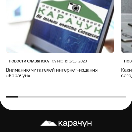
Категория
Дата публикации
Кате
Дата
НОВОСТИ СЛАВЯНСКА
НОВ
09 ИЮНЯ 17:15, 2023
Вниманию читателей интернет-издания
Каки
«Карачун»
сего
Карачун