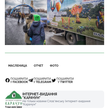
МАСЛЕНИЦА
ОТЧЕТ
ФОТО
ПОШИРИТИ
ПОШИРИТИ
ПОШИРИТИ
У
FACEBOOK
У
TELEGRAM
У
TWITTER
ІНТЕРНЕТ-ВИДАННЯ
"КАРАЧУН"
Не тільки новини Слов'янську Інтернет-видання
"Карачун"