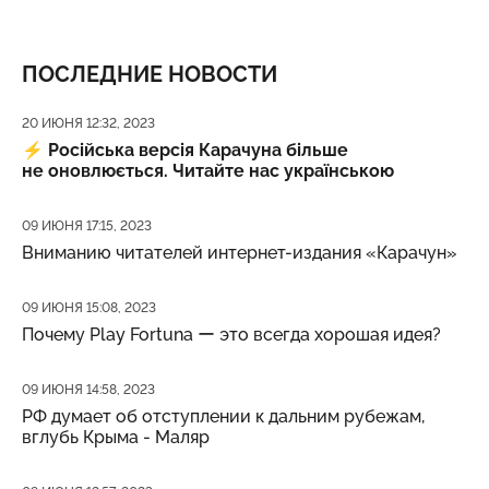
ПОСЛЕДНИЕ НОВОСТИ
Дата публикации
20 ИЮНЯ 12:32, 2023
⚡️
Російська версія Карачуна більше
не оновлюється. Читайте нас українською
Дата публикации
09 ИЮНЯ 17:15, 2023
Вниманию читателей интернет-издания «Карачун»
Дата публикации
09 ИЮНЯ 15:08, 2023
Почему Play Fortuna ー это всегда хорошая идея?
Дата публикации
09 ИЮНЯ 14:58, 2023
РФ думает об отступлении к дальним рубежам,
вглубь Крыма - Маляр