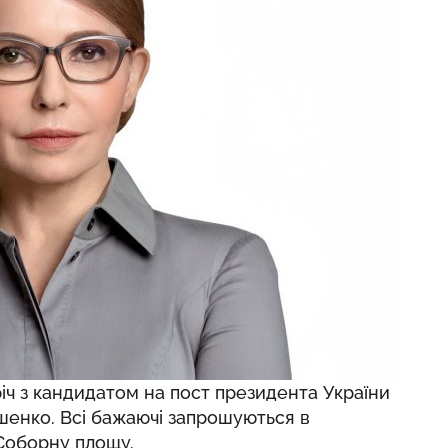
річ з кандидатом на пост президента України
енко. Всі бажаючі запрошуються в
 Соборну площу.