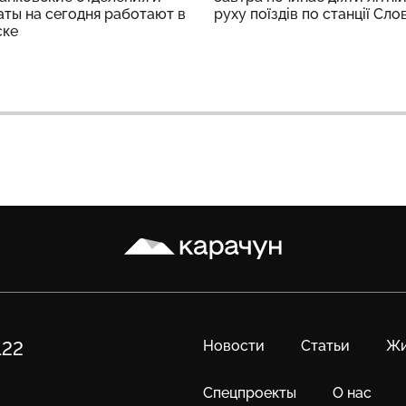
ты на сегодня работают в
руху поїздів по станції Сло
ске
Карачун
Новости
Статьи
Жи
122
Спецпроекты
О нас