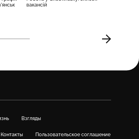
в’янськ
вакансій
підозрю
по місця
знь
Взгляды
Контакты
Пользовательское соглашение