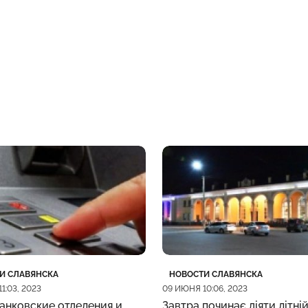
рия
убликации
Категория
Дата публикации
И СЛАВЯНСКА
НОВОСТИ СЛАВЯНСКА
1:03, 2023
09 ИЮНЯ 10:06, 2023
анковские отделения и
Завтра починає діяти літній