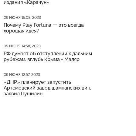
издания «Карачун»
Дата публикации
09 ИЮНЯ 15:08, 2023
Почему Play Fortuna ー это всегда
хорошая идея?
Дата публикации
09 ИЮНЯ 14:58, 2023
РФ думает об отступлении к дальним
рубежам, вглубь Крыма - Маляр
Дата публикации
09 ИЮНЯ 12:57, 2023
«ДНР» планирует запустить
Артемовский завод шампанских вин,
заявил Пушилин