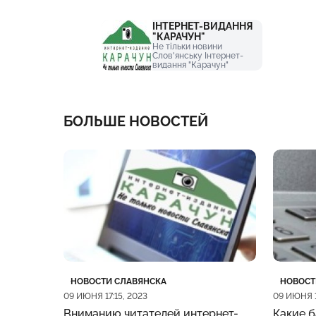
ІНТЕРНЕТ-ВИДАННЯ
"КАРАЧУН"
Не тільки новини
Слов'янську Інтернет-
видання "Карачун"
БОЛЬШЕ НОВОСТЕЙ
Категория
Дата публикации
Катего
Дата п
НОВОСТИ СЛАВЯНСКА
НОВОСТ
09 ИЮНЯ 17:15, 2023
09 ИЮНЯ 1
Вниманию читателей интернет-
Какие б