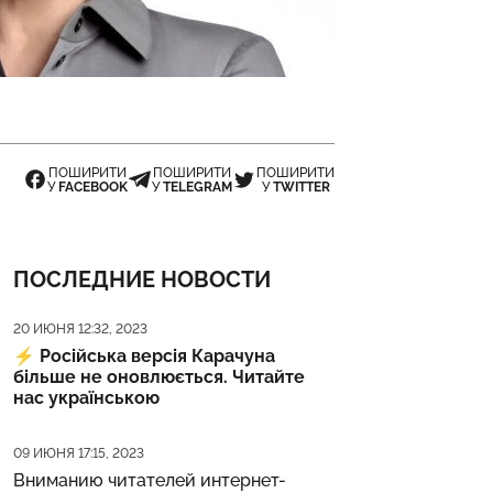
ПОШИРИТИ
ПОШИРИТИ
ПОШИРИТИ
У
FACEBOOK
У
TELEGRAM
У
TWITTER
ПОСЛЕДНИЕ НОВОСТИ
Дата публикации
20 ИЮНЯ 12:32, 2023
⚡️
Російська версія Карачуна
більше не оновлюється. Читайте
нас українською
Дата публикации
09 ИЮНЯ 17:15, 2023
Вниманию читателей интернет-