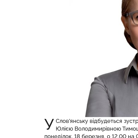
У
Слов'янську відбудеться зуст
Юлією Володимирівною Тимош
понеділок, 18 березня, о 12.00 на