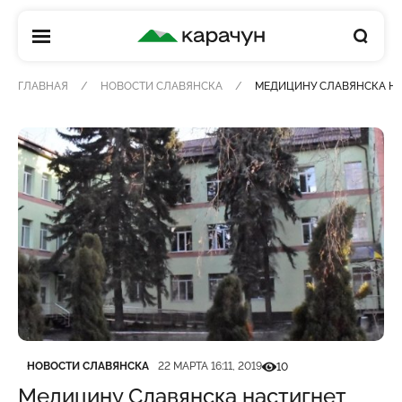
КАРАЧУН
ГЛАВНАЯ
НОВОСТИ СЛАВЯНСКА
МЕДИЦИНУ СЛАВЯНСКА НА
Категория
Дата публикации
Кількість переглядів
НОВОСТИ СЛАВЯНСКА
22 МАРТА 16:11, 2019
10
Медицину Славянска настигнет