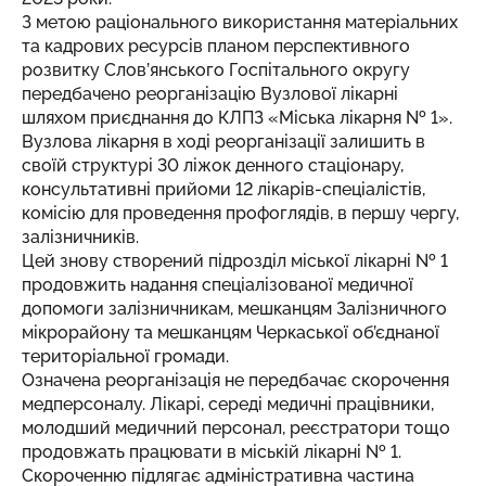
З метою раціонального використання матеріальних
та кадрових ресурсів планом перспективного
розвитку Слов’янського Госпітального округу
передбачено реорганізацію Вузлової лікарні
шляхом приєднання до КЛПЗ «Міська лікарня № 1».
Вузлова лікарня в ході реорганізації залишить в
своїй структурі 30 ліжок денного стаціонару,
консультативні прийоми 12 лікарів-спеціалістів,
комісію для проведення профоглядів, в першу чергу,
залізничників.
Цей знову створений підрозділ міської лікарні № 1
продовжить надання спеціалізованої медичної
допомоги залізничникам, мешканцям Залізничного
мікрорайону та мешканцям Черкаської об’єднаної
територіальної громади.
Означена реорганізація не передбачає скорочення
медперсоналу. Лікарі, середі медичні працівники,
молодший медичний персонал, реєстратори тощо
продовжать працювати в міській лікарні № 1.
Скороченню підлягає адміністративна частина