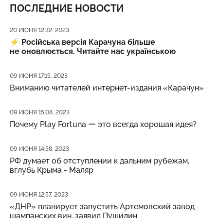
ПОСЛЕДНИЕ НОВОСТИ
Дата публикации
20 ИЮНЯ 12:32, 2023
⚡️
Російська версія Карачуна більше
не оновлюється. Читайте нас українською
Дата публикации
09 ИЮНЯ 17:15, 2023
Вниманию читателей интернет-издания «Карачун»
Дата публикации
09 ИЮНЯ 15:08, 2023
Почему Play Fortuna ー это всегда хорошая идея?
Дата публикации
09 ИЮНЯ 14:58, 2023
РФ думает об отступлении к дальним рубежам,
вглубь Крыма - Маляр
Дата публикации
09 ИЮНЯ 12:57, 2023
«ДНР» планирует запустить Артемовский завод
шампанских вин, заявил Пушилин