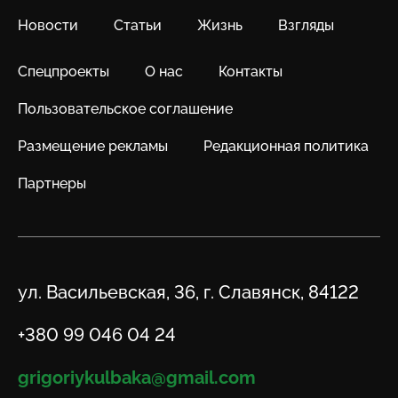
Новости
Статьи
Жизнь
Взгляды
Спецпроекты
О нас
Контакты
Пользовательское соглашение
Размещение рекламы
Редакционная политика
Партнеры
Адрес
ул. Васильевская, 36, г. Славянск, 84122
Телефон
+380 99 046 04 24
Email
grigoriykulbaka@gmail.com