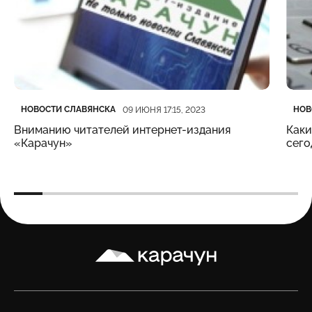
Категория
Дата публикации
Кате
Дата
НОВОСТИ СЛАВЯНСКА
НОВ
09 ИЮНЯ 17:15, 2023
Вниманию читателей интернет-издания
Каки
«Карачун»
сего
Карачун