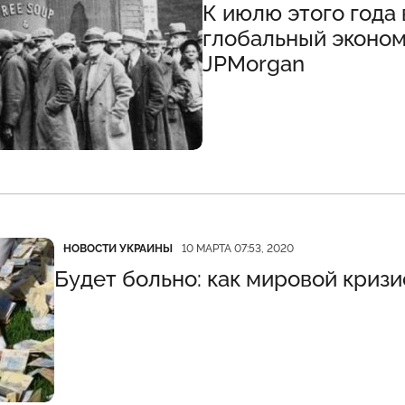
К июлю этого года 
глобальный эконом
JPMorgan
Категория
Дата публикации
НОВОСТИ УКРАИНЫ
10 МАРТА 07:53, 2020
Будет больно: как мировой кризи