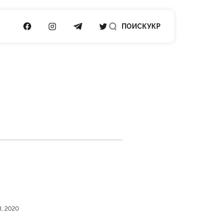
ПОСИЛАННЯ НА FACEBOOK
ПОСИЛАННЯ НА INSTAGRAM
ПОСИЛАННЯ НА TELEGRAM
ПОСИЛАННЯ НА TWITTER
ПОИСК
УКР
3, 2020