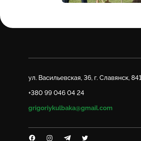
Адрес
ул. Васильевская, 36, г. Славянск, 84
Телефон
+380 99 046 04 24
Email
grigoriykulbaka@gmail.com
Посилання на Facebook
Посилання на Instagram
Посилання на Telegram
Посилання на Twitter