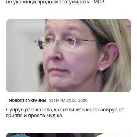
но украинцы продолжают умирать - МОЗ
Категория
Дата публикации
НОВОСТИ УКРАИНЫ
31 МАРТА 20:05, 2020
Супрун рассказала, как отличить коронавирус от
гриппа и просто муд*ка