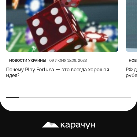
Категория
Дата публикации
Кате
Дата
НОВОСТИ УКРАИНЫ
НОВ
09 ИЮНЯ 15:08, 2023
Почему Play Fortuna ー это всегда хорошая
РФ д
идея?
рубе
Карачун