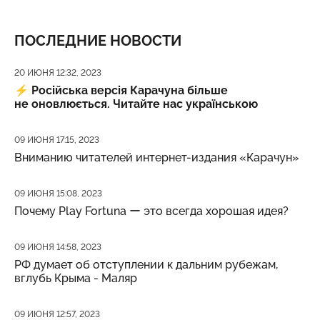
ПОСЛЕДНИЕ НОВОСТИ
Дата публикации
20 ИЮНЯ 12:32, 2023
⚡️
Російська версія Карачуна більше
не оновлюється. Читайте нас українською
Дата публикации
09 ИЮНЯ 17:15, 2023
Вниманию читателей интернет-издания «Карачун»
Дата публикации
09 ИЮНЯ 15:08, 2023
Почему Play Fortuna ー это всегда хорошая идея?
Дата публикации
09 ИЮНЯ 14:58, 2023
РФ думает об отступлении к дальним рубежам,
вглубь Крыма - Маляр
Дата публикации
09 ИЮНЯ 12:57, 2023