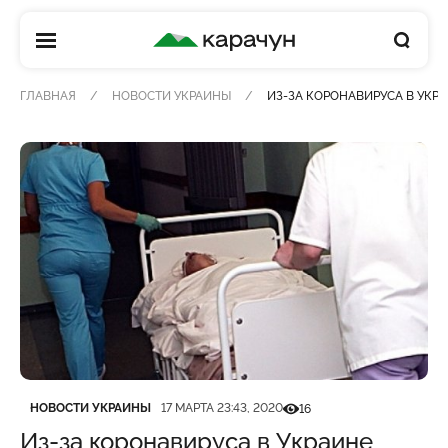
КАРАЧУН
ГЛАВНАЯ
НОВОСТИ УКРАИНЫ
ИЗ-ЗА КОРОНАВИРУСА В УКР
Категория
Дата публикации
Кількість переглядів
НОВОСТИ УКРАИНЫ
17 МАРТА 23:43, 2020
16
Из-за коронавируса в Украине