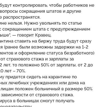
 будут контролировать, чтобы работников не
а вопросы сокращения штатов и другие
е распространятся.
тине нельзя. Нужно увольнять по статье
и с сокращением штата с предупреждением
выше", — говорит Кравец.
антина ставить на биржу труда будут сразу
ия (ранее были возможны задержки на 1-2
ментов и оформление статуса безработного)
 от страхового стажа и зарплаты за
2 лет, то положено 50% от зарплаты, от 2 до
10 лет – 70%.
му придется сидеть на карантине по
ных лечебных учреждениях или дома на
м лицам положен больничный в размере 50%
 зависимости от страхового стажа.
вируса в больницах смогут получать
онодательству.