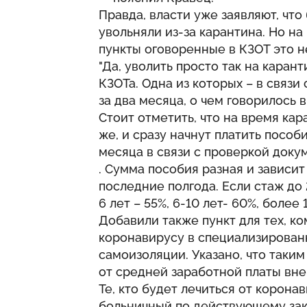
Правда, власти уже заявляют, что
увольняли из-за карантина. Но н
пункты оговоренные в КЗОТ это н
"Да, уволить просто так на каран
КЗОТа. Одна из которых – в связ
за два месяца, о чем говорилось 
Стоит отметить, что на время кар
же, и сразу начнут платить пособ
месяца в связи с проверкой доку
. Сумма пособия разная и зависит
последние полгода. Если стаж до 
6 лет – 55%, 6-10 лет- 60%, более 
Добавили также пункт для тех, ко
коронавирусу в специализирован
самоизоляции. Указано, что таки
от средней заработной платы вне
Те, кто будет лечиться от корона
больничный по действующему зак