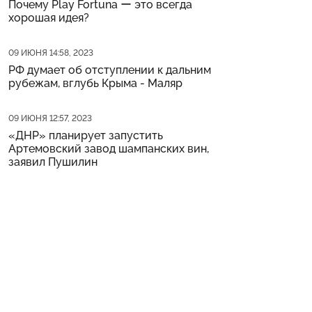
Почему Play Fortuna ー это всегда
хорошая идея?
Дата публикации
09 ИЮНЯ 14:58, 2023
РФ думает об отступлении к дальним
рубежам, вглубь Крыма - Маляр
Дата публикации
09 ИЮНЯ 12:57, 2023
«ДНР» планирует запустить
Артемовский завод шампанских вин,
заявил Пушилин