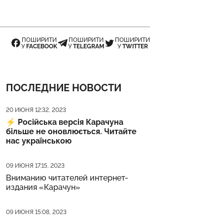
ПОШИРИТИ
ПОШИРИТИ
ПОШИРИТИ
У
FACEBOOK
У
TELEGRAM
У
TWITTER
ПОСЛЕДНИЕ НОВОСТИ
Дата публикации
20 ИЮНЯ 12:32, 2023
⚡️
Російська версія Карачуна
більше не оновлюється. Читайте
нас українською
Дата публикации
09 ИЮНЯ 17:15, 2023
Вниманию читателей интернет-
издания «Карачун»
Дата публикации
09 ИЮНЯ 15:08, 2023