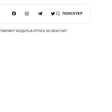
ПОСИЛАННЯ НА FACEBOOK
ПОСИЛАННЯ НА INSTAGRAM
ПОСИЛАННЯ НА TELEGRAM
ПОСИЛАННЯ НА TWITTER
ПОИСК
УКР
СТАВЛЯЮТ УХОДИТЬ В ОТПУСК ЗА СВОЙ СЧЕТ