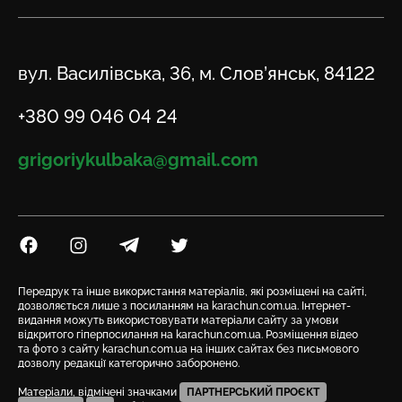
Адреса
вул. Василівська, 36, м. Слов’янськ, 84122
Телефон
+380 99 046 04 24
Email
grigoriykulbaka@gmail.com
Посилання на Facebook
Посилання на Instagram
Посилання на Telegram
Посилання на Twitter
Передрук та інше використання матеріалів, які розміщені на сайті,
дозволяється лише з посиланням на karachun.com.ua. Інтернет-
видання можуть використовувати матеріали сайту за умови
відкритого гіперпосилання на karachun.com.ua. Розміщення відео
та фото з сайту karachun.com.ua на інших сайтах без письмового
дозволу редакції категорично заборонено.
Матеріали, відмічені значками
ПАРТНЕРСЬКИЙ ПРОЄКТ