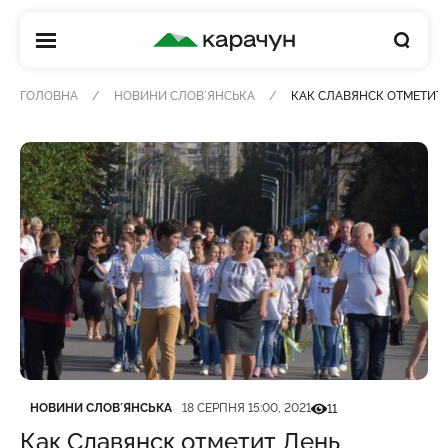
КАРАЧУН
ГОЛОВНА
НОВИНИ СЛОВʼЯНСЬКА
КАК СЛАВЯНСК ОТМЕТИТ
Категорія
Дата публікації
Кількість переглядів
НОВИНИ СЛОВʼЯНСЬКА
18 СЕРПНЯ 15:00, 2021
11
Как Славянск отметит День