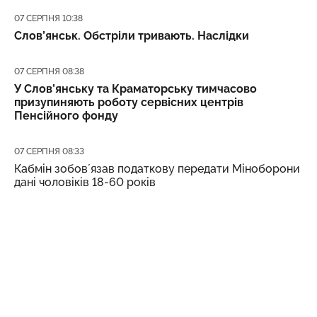
Дата публікації
07 СЕРПНЯ 10:38
Слов’янськ. Обстріли тривають. Наслідки
Дата публікації
07 СЕРПНЯ 08:38
У Слов’янську та Краматорську тимчасово
призупиняють роботу сервісних центрів
Пенсійного фонду
Дата публікації
07 СЕРПНЯ 08:33
Кабмін зобовʼязав податкову передати Міноборони
дані чоловіків 18-60 років