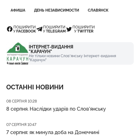
АФИША
ДЕНЬ НЕЗАВИСИМОСТИ
СЛАВЯНСК
ПОШИРИТИ
ПОШИРИТИ
ПОШИРИТИ
У
FACEBOOK
У
TELEGRAM
У
TWITTER
ІНТЕРНЕТ-ВИДАННЯ
"КАРАЧУН"
Не тільки новини Слов'янську Інтернет-видання
"Карачун"
ОСТАННІ НОВИНИ
Дата публікації
08 СЕРПНЯ 10:28
8 серпня. Наслідки ударів по Слов’янську
Дата публікації
07 СЕРПНЯ 10:47
7 серпня: як минула доба на Донеччині