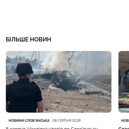
БІЛЬШЕ НОВИН
Категорія
Дата публікації
Кате
Дата
НОВИНИ СЛОВʼЯНСЬКА
НОВ
08 СЕРПНЯ 10:28