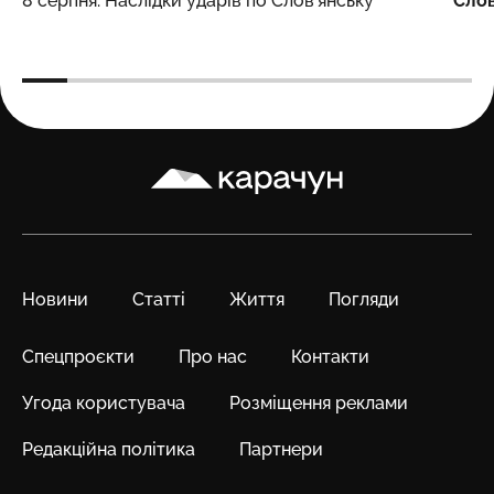
8 серпня. Наслідки ударів по Слов’янську
Слов
Карачун
Новини
Статті
Життя
Погляди
Спецпроєкти
Про нас
Контакти
Угода користувача
Розміщення реклами
Редакційна політика
Партнери