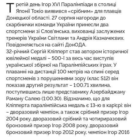
Т
ретій день Ігор XVI Паралімпіади в столиці
Японії Токіо виявився «срібним» для плавців
Донецької області. 27 серпня нагороди до
скарбнички команди України принесли два
спортсмени зі Слов’янська, вихованці заслужених
тренерів України Світлани та Андрія Казначеєвих.
Повідомляється на сайті ДонОДА.
32-річний Сергій Кліпперт став автором історичної
ювілейної медалі – 500-ї за весь час виступів
української збірної на Паралімпійських іграх. У
плаванні на дистанції 100 метрів на спині серед
спортсменів з порушеннями зору (клас S12) він
показав другий результат – 1:00.71 хвилина,
поступившись лише представнику Азербайджану
Раману Салею (1:00.30). Відзначимо, що для
Кліпперта паралімпійська медаль є 13-ю в кар’єрі: він
– дворазовий чемпіон, а також срібний призер Ігор
2004 року, дворазовий срібний та чотириразовий
бронзовий призер Ігор 2008 року, дворазовий
бронзовий призер Ігор 2012 року, чемпіон Ігор 2016