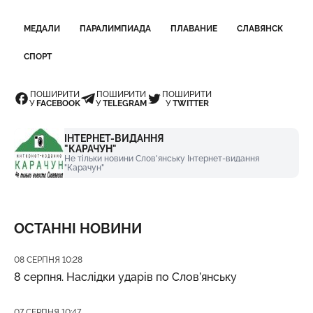
МЕДАЛИ
ПАРАЛИМПИАДА
ПЛАВАНИЕ
СЛАВЯНСК
СПОРТ
ПОШИРИТИ
ПОШИРИТИ
ПОШИРИТИ
У
FACEBOOK
У
TELEGRAM
У
TWITTER
ІНТЕРНЕТ-ВИДАННЯ
"КАРАЧУН"
Не тільки новини Слов'янську Інтернет-видання
"Карачун"
ОСТАННІ НОВИНИ
Дата публікації
08 СЕРПНЯ 10:28
8 серпня. Наслідки ударів по Слов’янську
Дата публікації
07 СЕРПНЯ 10:47