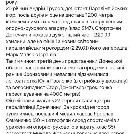
року.
21-річний Андрій Трусов, дебютант Паралімпійських
ігор, посів друге місце на дистанції 200 метрів
комплексним стилем серед плавців з порушенням
опорно-рухового апарату (клас SМ7). Спортсмен
Донеччини показав дуже гідний час – 2:29.99
хвилини, але на фініші з новим світовим
паралімпійським рекордом (2:29.01) його випередив
Марк Маляр з Ізраїлю.
Таким чином, третій день представники Донецької
області завершили з чотирма нагородами в активі:
раніше бронзовими медалями відзначилися
легкоатлетка Юлія Павленко (в стрибках у довжину)
та велосипедист Єгор Дементьєв (трек, гонка
переслідування на 4000 метрів).
Фіналістами змагань 27 серпня стали ще три
паралімпійці Донеччини. За крок від нагород
зупинились, посівши 4 місця, плавець Ярослав
Семененко (50 м батерфляй серед спортсменів з
ураженням опорно-рухового апарату, клас S5) і
легкоатлет Микола Жабняк (штовхання ядра серед