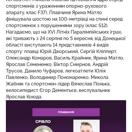
спортсменів з ураженням опорно-рухового
апарату, клас F37). Плавчиня Ярина Матло
фінішувала шостою на 100-метрівці на спині серед
спортсменок з порушеннями зору (клас S12).
Нагадаємо, що на XVI Літніх Паралімпійських іграх,
які тривають з 24 серпня по 5 вересня, від Донецької
області виступають 14 представників 4 видів
спорту: плавці Юрій Дворський, Сергій Кліпперт,
Олександр Комаров, Василь Крайник, Ярина Матло,
Ярослав Семененко, Віктор Смирнов, Андрій
Трусов, Данило Чуфаров, легкоатлети Юлія
Павленко, Володимир Пономаренко, Микола
Жабняк та спортсмен-лідер Вячеслав Понька,
велосипедист Єгор Дементьєв, веслувальник
Ярослав Коюда.