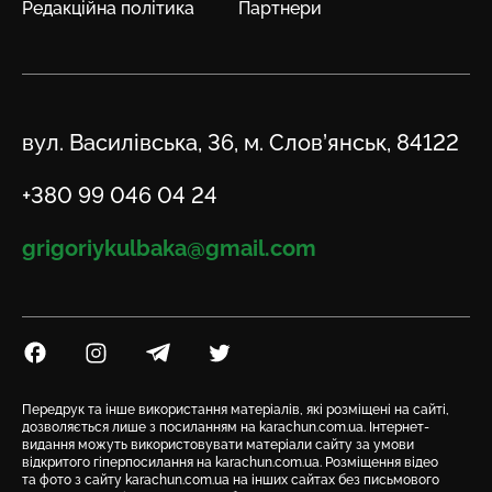
Редакційна політика
Партнери
Адреса
вул. Василівська, 36, м. Слов’янськ, 84122
Телефон
+380 99 046 04 24
Email
grigoriykulbaka@gmail.com
Посилання на Facebook
Посилання на Instagram
Посилання на Telegram
Посилання на Twitter
Передрук та інше використання матеріалів, які розміщені на сайті,
дозволяється лише з посиланням на karachun.com.ua. Інтернет-
видання можуть використовувати матеріали сайту за умови
відкритого гіперпосилання на karachun.com.ua. Розміщення відео
та фото з сайту karachun.com.ua на інших сайтах без письмового