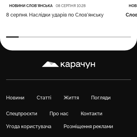
Категорія
Дата публікації
Кате
Дата
НОВИНИ СЛОВʼЯНСЬКА
НОВ
08 СЕРПНЯ 10:28
8 серпня. Наслідки ударів по Слов’янську
Слов
Карачун
Новини
Статті
Життя
Погляди
Спецпроєкти
Про нас
Контакти
Угода користувача
Розміщення реклами