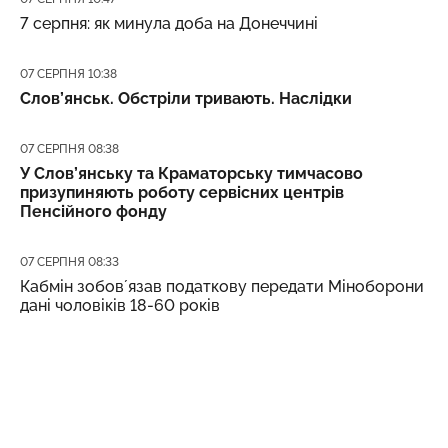
7 серпня: як минула доба на Донеччині
Дата публікації
07 СЕРПНЯ 10:38
Слов’янськ. Обстріли тривають. Наслідки
Дата публікації
07 СЕРПНЯ 08:38
У Слов’янську та Краматорську тимчасово
призупиняють роботу сервісних центрів
Пенсійного фонду
Дата публікації
07 СЕРПНЯ 08:33
Кабмін зобовʼязав податкову передати Міноборони
дані чоловіків 18-60 років