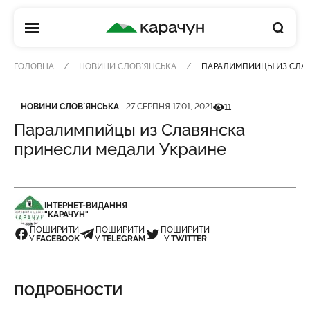
КАРАЧУН
ГОЛОВНА
НОВИНИ СЛОВʼЯНСЬКА
ПАРАЛИМПИЙЦЫ ИЗ СЛАВ
Категорія
Дата публікації
Кількість переглядів
НОВИНИ СЛОВʼЯНСЬКА
27 СЕРПНЯ 17:01, 2021
11
Паралимпийцы из Славянска
принесли медали Украине
ІНТЕРНЕТ-ВИДАННЯ
"КАРАЧУН"
ПОШИРИТИ
ПОШИРИТИ
ПОШИРИТИ
У
FACEBOOK
У
TELEGRAM
У
TWITTER
ПОДРОБНОСТИ