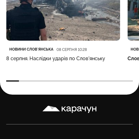
Категорія
Дата публікації
Кате
Дата
НОВИНИ СЛОВʼЯНСЬКА
НОВ
08 СЕРПНЯ 10:28
8 серпня. Наслідки ударів по Слов’янську
Слов
Карачун