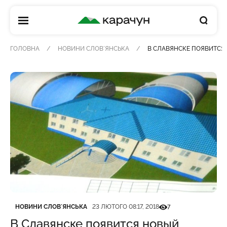
КАРАЧУН
ГОЛОВНА
НОВИНИ СЛОВʼЯНСЬКА
В СЛАВЯНСКЕ ПОЯВИТСЯ
Категорія
Дата публікації
Кількість переглядів
НОВИНИ СЛОВʼЯНСЬКА
23 ЛЮТОГО 08:17, 2018
7
В Славянске появится новый