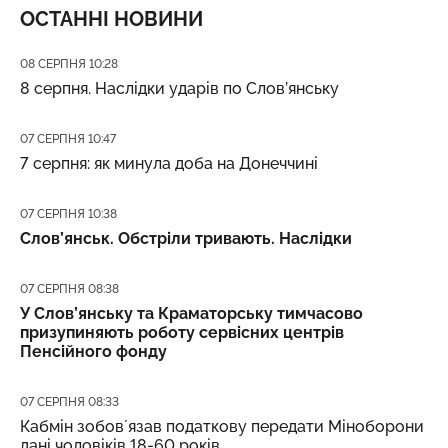
ОСТАННІ НОВИНИ
Дата публікації
08 СЕРПНЯ 10:28
8 серпня. Наслідки ударів по Слов’янську
Дата публікації
07 СЕРПНЯ 10:47
7 серпня: як минула доба на Донеччині
Дата публікації
07 СЕРПНЯ 10:38
Слов’янськ. Обстріли тривають. Наслідки
Дата публікації
07 СЕРПНЯ 08:38
У Слов’янську та Краматорську тимчасово
призупиняють роботу сервісних центрів
Пенсійного фонду
Дата публікації
07 СЕРПНЯ 08:33
Кабмін зобовʼязав податкову передати Міноборони
дані чоловіків 18-60 років