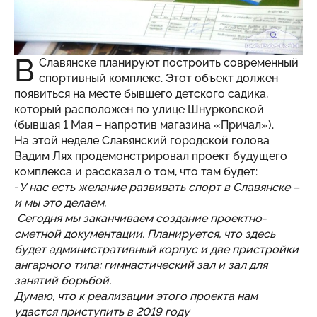
В
Славянске планируют построить современный
спортивный комплекс. Этот объект должен
появиться на месте бывшего детского садика,
который расположен по улице Шнурковской
(бывшая 1 Мая – напротив магазина «Причал»).
На этой неделе Славянский городской голова
Вадим Лях продемонстрировал проект будущего
комплекса и рассказал о том, что там будет:
-
У нас есть желание развивать спорт в Славянске –
и мы это делаем.
Сегодня мы заканчиваем создание проектно-
сметной документации. Планируется, что здесь
будет административный корпус и две пристройки
ангарного типа: гимнастический зал и зал для
занятий борьбой.
Думаю, что к реализации этого проекта нам
удастся приступить в 2019 году