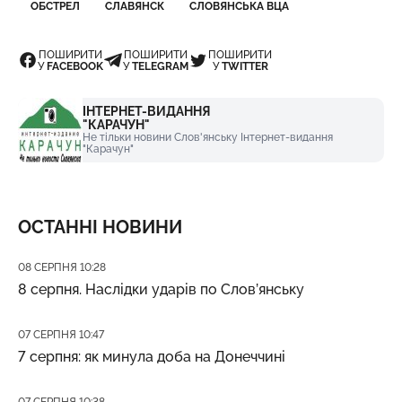
ОБСТРЕЛ
СЛАВЯНСК
СЛОВЯНСЬКА ВЦА
ПОШИРИТИ
ПОШИРИТИ
ПОШИРИТИ
У
FACEBOOK
У
TELEGRAM
У
TWITTER
ІНТЕРНЕТ-ВИДАННЯ
"КАРАЧУН"
Не тільки новини Слов'янську Інтернет-видання
"Карачун"
ОСТАННІ НОВИНИ
Дата публікації
08 СЕРПНЯ 10:28
8 серпня. Наслідки ударів по Слов’янську
Дата публікації
07 СЕРПНЯ 10:47
7 серпня: як минула доба на Донеччині
Дата публікації
07 СЕРПНЯ 10:38