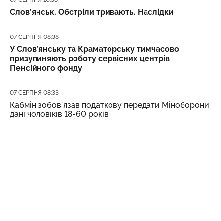
Слов’янськ. Обстріли тривають. Наслідки
Дата публікації
07 СЕРПНЯ 08:38
У Слов’янську та Краматорську тимчасово
призупиняють роботу сервісних центрів
Пенсійного фонду
Дата публікації
07 СЕРПНЯ 08:33
Кабмін зобовʼязав податкову передати Міноборони
дані чоловіків 18-60 років