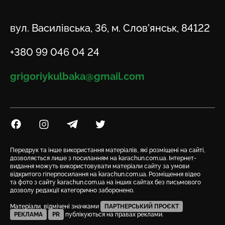
Адреса
вул. Василівська, 36, м. Слов’янськ, 84122
Телефон
+380 99 046 04 24
Email
grigoriykulbaka@gmail.com
Посилання на Facebook
Посилання на Instagram
Посилання на Telegram
Посилання на Twitter
Передрук та інше використання матеріалів, які розміщені на сайті,
дозволяється лише з посиланням на karachun.com.ua. Інтернет-
видання можуть використовувати матеріали сайту за умови
відкритого гіперпосилання на karachun.com.ua. Розміщення відео
та фото з сайту karachun.com.ua на інших сайтах без письмового
дозволу редакції категорично заборонено.
Матеріали, відмічені значками
ПАРТНЕРСЬКИЙ ПРОЄКТ
РЕКЛАМА
PR
публікуються на правах реклами.