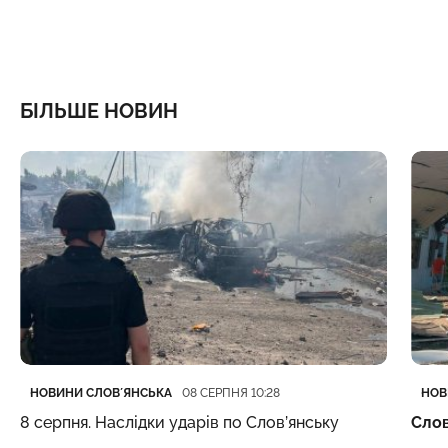
БІЛЬШЕ НОВИН
Категорія
Дата публікації
Кате
Дата
НОВИНИ СЛОВʼЯНСЬКА
НОВ
08 СЕРПНЯ 10:28
8 серпня. Наслідки ударів по Слов’янську
Слов