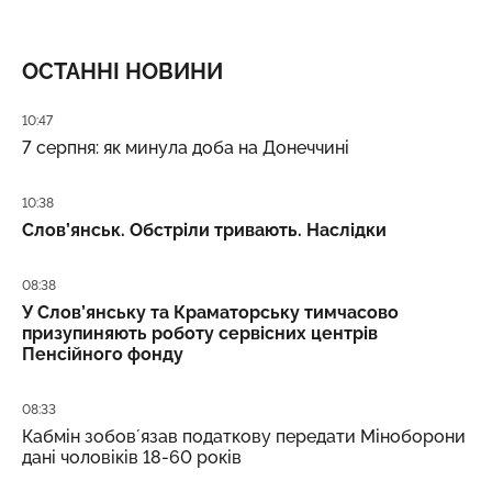
ОСТАННІ НОВИНИ
Дата публікації
10:47
7 серпня: як минула доба на Донеччині
Дата публікації
10:38
Слов’янськ. Обстріли тривають. Наслідки
Дата публікації
08:38
У Слов’янську та Краматорську тимчасово
призупиняють роботу сервісних центрів
Пенсійного фонду
Дата публікації
08:33
Кабмін зобовʼязав податкову передати Міноборони
дані чоловіків 18-60 років