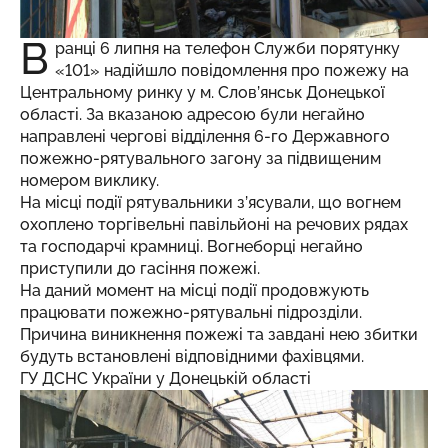
В
ранці 6 липня на телефон Служби порятунку
«101» надійшло повідомлення про пожежу на
Центральному ринку у м. Слов’янськ Донецької
області. За вказаною адресою були негайно
направлені чергові відділення 6-го Державного
пожежно-рятувального загону за підвищеним
номером виклику.
На місці події рятувальники з’ясували, що вогнем
охоплено торгівельні павільйоні на речових рядах
та господарчі крамниці. Вогнеборці негайно
приступили до гасіння пожежі.
На даний момент на місці події продовжують
працювати пожежно-рятувальні підрозділи.
Причина виникнення пожежі та завдані нею збитки
будуть встановлені відповідними фахівцями.
ГУ ДСНС України у Донецькій області