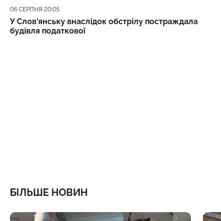
Дата публікації
06 СЕРПНЯ 20:05
У Слов'янську внаслідок обстрілу постраждала
будівля податкової
БІЛЬШЕ НОВИН