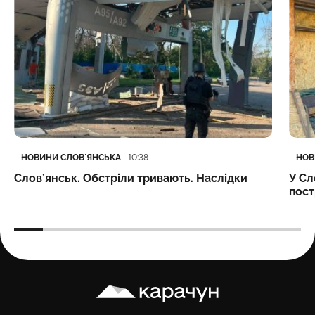
Категорія
Дата публікації
Кате
Дата
НОВИНИ СЛОВʼЯНСЬКА
НОВ
10:38
Слов’янськ. Обстріли тривають. Наслідки
У Сл
пост
Карачун