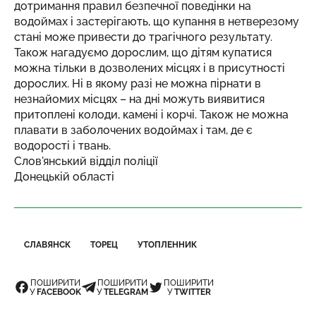
дотримання правил безпечної поведінки на
водоймах і застерігають, що купання в нетверезому
стані може привести до трагічного результату.
Також нагадуємо дорослим, що дітям купатися
можна тільки в дозволених місцях і в присутності
дорослих. Ні в якому разі не можна пірнати в
незнайомих місцях – на дні можуть виявитися
притоплені колоди, камені і корчі. Також не можна
плавати в заболочених водоймах і там, де є
водорості і твань.
Слов'янський відділ поліції
Донецькій області
СЛАВЯНСК
ТОРЕЦ
УТОПЛЕННИК
ПОШИРИТИ
ПОШИРИТИ
ПОШИРИТИ
У
FACEBOOK
У
TELEGRAM
У
TWITTER