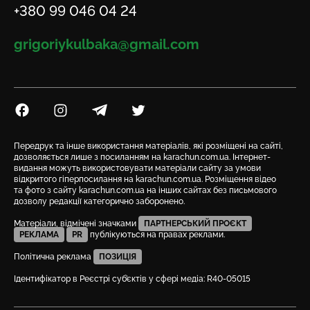
Телефон
+380 99 046 04 24
Email
grigoriykulbaka@gmail.com
Посилання на Facebook
Посилання на Instagram
Посилання на Telegram
Посилання на Twitter
Передрук та інше використання матеріалів, які розміщені на сайті,
дозволяється лише з посиланням на karachun.com.ua. Інтернет-
видання можуть використовувати матеріали сайту за умови
відкритого гіперпосилання на karachun.com.ua. Розміщення відео
та фото з сайту karachun.com.ua на інших сайтах без письмового
дозволу редакції категорично заборонено.
Матеріали, відмічені значками
ПАРТНЕРСЬКИЙ ПРОЄКТ
РЕКЛАМА
PR
публікуються на правах реклами.
Політична реклама
ПОЗИЦІЯ
Ідентифікатор в Реєстрі суб’єктів у сфері медіа: R40-05015