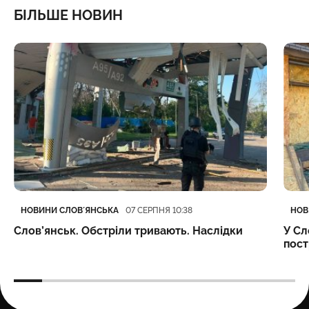
БІЛЬШЕ НОВИН
Категорія
Дата публікації
Кате
Дата
НОВИНИ СЛОВʼЯНСЬКА
НОВ
07 СЕРПНЯ 10:38
Слов’янськ. Обстріли тривають. Наслідки
У Сл
пост