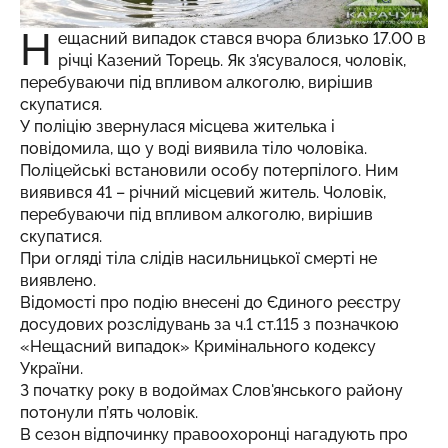
Н
ещасний випадок стався вчора близько 17.00 в
річці Казений Торець. Як з'ясувалося, чоловік,
перебуваючи під впливом алкоголю, вирішив
скупатися.
У поліцію звернулася місцева жителька і
повідомила, що у воді виявила тіло чоловіка.
Поліцейські встановили особу потерпілого. Ним
виявився 41 – річний місцевий житель. Чоловік,
перебуваючи під впливом алкоголю, вирішив
скупатися.
При огляді тіла слідів насильницької смерті не
виявлено.
Відомості про подію внесені до Єдиного реєстру
досудових розслідувань за ч.1 ст.115 з позначкою
«Нещасний випадок» Кримінального кодексу
України.
З початку року в водоймах Слов'янського району
потонули п’ять чоловік.
В сезон відпочинку правоохоронці нагадують про