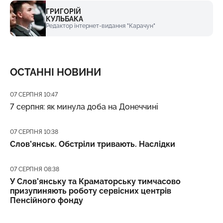
ГРИГОРІЙ
КУЛЬБАКА
Редактор інтернет-видання "Карачун"
ОСТАННІ НОВИНИ
Дата публікації
07 СЕРПНЯ 10:47
7 серпня: як минула доба на Донеччині
Дата публікації
07 СЕРПНЯ 10:38
Слов’янськ. Обстріли тривають. Наслідки
Дата публікації
07 СЕРПНЯ 08:38
У Слов’янську та Краматорську тимчасово
призупиняють роботу сервісних центрів
Пенсійного фонду