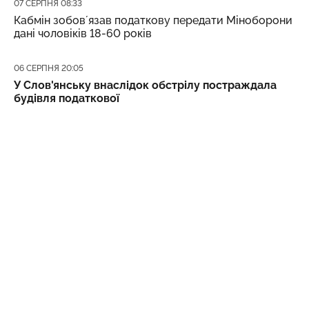
Дата публікації
07 СЕРПНЯ 08:33
Кабмін зобовʼязав податкову передати Міноборони
дані чоловіків 18-60 років
Дата публікації
06 СЕРПНЯ 20:05
У Слов'янську внаслідок обстрілу постраждала
будівля податкової