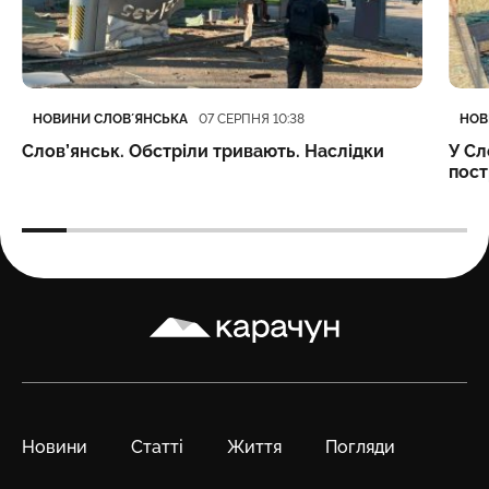
Категорія
Дата публікації
Кате
Дата
НОВИНИ СЛОВʼЯНСЬКА
НОВ
07 СЕРПНЯ 10:38
Слов’янськ. Обстріли тривають. Наслідки
У Сл
пост
Карачун
Новини
Статті
Життя
Погляди