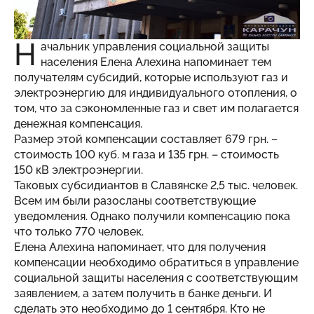
Н
ачальник управления социальной защиты
населения Елена Алехина напоминает тем
получателям субсидий, которые используют газ и
электроэнергию для индивидуального отопления, о
том, что за сэкономленные газ и свет им полагается
денежная компенсация.
Размер этой компенсации составляет 679 грн. –
стоимость 100 куб. м газа и 135 грн. – стоимость
150 кВ электроэнергии.
Таковых субсидиантов в Славянске 2,5 тыс. человек.
Всем им были разосланы соответствующие
уведомления. Однако получили компенсацию пока
что только 770 человек.
Елена Алехина напоминает, что для получения
компенсации необходимо обратиться в управление
социальной защиты населения с соответствующим
заявлением, а затем получить в банке деньги. И
сделать это необходимо до 1 сентября. Кто не