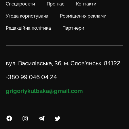
Спецпроєкти
Про нас
Контакти
Угода користувача
Розміщення реклами
Редакційна політика
Партнери
Адреса
вул. Василівська, 36, м. Слов’янськ, 84122
Телефон
+380 99 046 04 24
Email
grigoriykulbaka@gmail.com
Посилання на Facebook
Посилання на Instagram
Посилання на Telegram
Посилання на Twitter