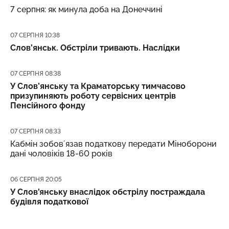
7 серпня: як минула доба на Донеччині
Дата публікації
07 СЕРПНЯ 10:38
Слов’янськ. Обстріли тривають. Наслідки
Дата публікації
07 СЕРПНЯ 08:38
У Слов’янську та Краматорську тимчасово
призупиняють роботу сервісних центрів
Пенсійного фонду
Дата публікації
07 СЕРПНЯ 08:33
Кабмін зобовʼязав податкову передати Міноборони
дані чоловіків 18-60 років
Дата публікації
06 СЕРПНЯ 20:05
У Слов'янську внаслідок обстрілу постраждала
будівля податкової