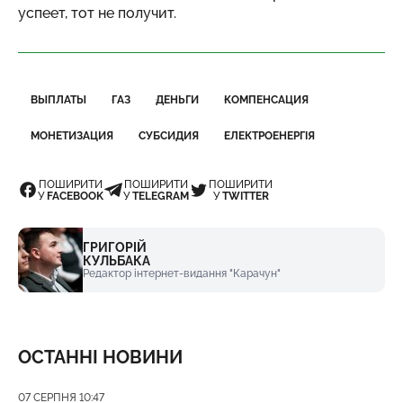
успеет, тот не получит.
ВЫПЛАТЫ
ГАЗ
ДЕНЬГИ
КОМПЕНСАЦИЯ
МОНЕТИЗАЦИЯ
СУБСИДИЯ
ЕЛЕКТРОЕНЕРГІЯ
ПОШИРИТИ
ПОШИРИТИ
ПОШИРИТИ
У
FACEBOOK
У
TELEGRAM
У
TWITTER
ГРИГОРІЙ
КУЛЬБАКА
Редактор інтернет-видання "Карачун"
ОСТАННІ НОВИНИ
Дата публікації
07 СЕРПНЯ 10:47