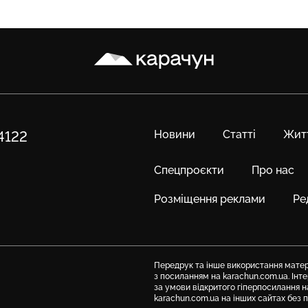
Карачун
Новини
Статті
Жит
84122
Спецпроєкти
Про нас
Розміщення реклами
Ре
Передрук та інше використання матері
з посиланням на karachun.com.ua. Ін
за умови відкритого гіперпосилання н
karachun.com.ua на інших сайтах без 