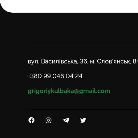
Адреса
вул. Василівська, 36, м. Слов’янськ, 
Телефон
+380 99 046 04 24
Email
grigoriykulbaka@gmail.com
Посилання на Facebook
Посилання на Instagram
Посилання на Telegram
Посилання на Twitter