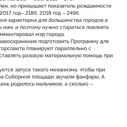
лен, но превышает показатель рождаемости
2017 год– 2186, 2018 год – 2496.
дня характерна для большинства городов в
ь нам, и поэтому нужно стараться повлиять
мментировал мэр города.
дравоохранения подготовить Программу для
горсовете планируют параллельно с
ставлять разовую материальную помощь при
уется запуск такого механизма, чтобы при
на Соборной площади звучали фанфары. А
день родилось мальчиков, а сколько –