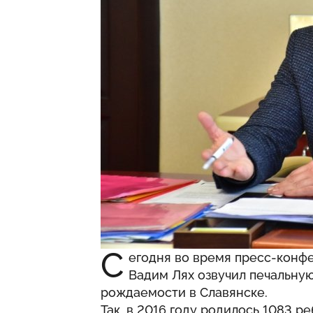
С
егодня во время пресс-конф
Вадим Лях озвучил печальну
рождаемости в Славянске.
Так, в 2016 году родилось 1083 ре