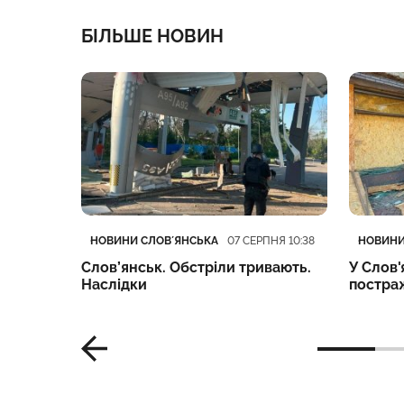
БІЛЬШЕ НОВИН
Категорія
Дата публікації
Категор
Дата пу
НОВИНИ СЛОВʼЯНСЬКА
НОВИНИ
ПНЯ 10:47
07 СЕРПНЯ 10:38
ранок
Слов’янськ. Обстріли тривають.
У Слов'
Наслідки
постра