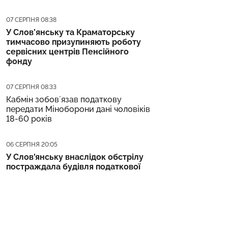
Дата публікації
07 СЕРПНЯ 08:38
У Слов’янську та Краматорську
тимчасово призупиняють роботу
сервісних центрів Пенсійного
фонду
Дата публікації
07 СЕРПНЯ 08:33
Кабмін зобовʼязав податкову
передати Міноборони дані чоловіків
18-60 років
Дата публікації
06 СЕРПНЯ 20:05
У Слов'янську внаслідок обстрілу
постраждала будівля податкової