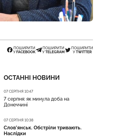
ПОШИРИТИ
ПОШИРИТИ
ПОШИРИТИ
У
FACEBOOK
У
TELEGRAM
У
TWITTER
ОСТАННІ НОВИНИ
Дата публікації
07 СЕРПНЯ 10:47
7 серпня: як минула доба на
Донеччині
Дата публікації
07 СЕРПНЯ 10:38
Слов’янськ. Обстріли тривають.
Наслідки