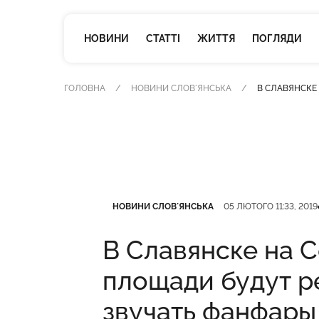
НОВИНИ
СТАТТІ
ЖИТТЯ
ПОГЛЯДИ
ГОЛОВНА
НОВИНИ СЛОВʼЯНСЬКА
В СЛАВЯНСКЕ
Категорія
Дата публікації
НОВИНИ СЛОВʼЯНСЬКА
05 ЛЮТОГО 11:33, 2019
В Славянске на 
площади будут р
звучать фанфары