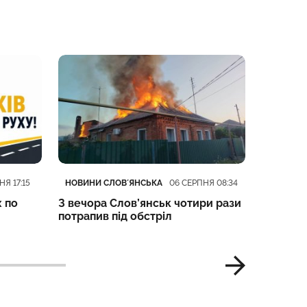
Категорія
Дата публікації
Категорі
Дата пуб
НОВИНИ СЛОВʼЯНСЬКА
НОВИНИ 
НЯ 17:15
06 СЕРПНЯ 08:34
х по
З вечора Слов’янськ чотири рази
Слов’ян
потрапив під обстріл
обстріл