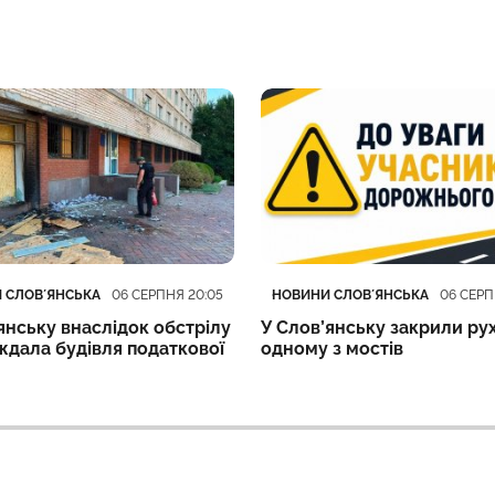
ія
блікації
Категорія
Дата публікації
 СЛОВʼЯНСЬКА
НОВИНИ СЛОВʼЯНСЬКА
06 СЕРПНЯ 20:05
06 СЕРП
янську внаслідок обстрілу
У Слов’янську закрили ру
ждала будівля податкової
одному з мостів