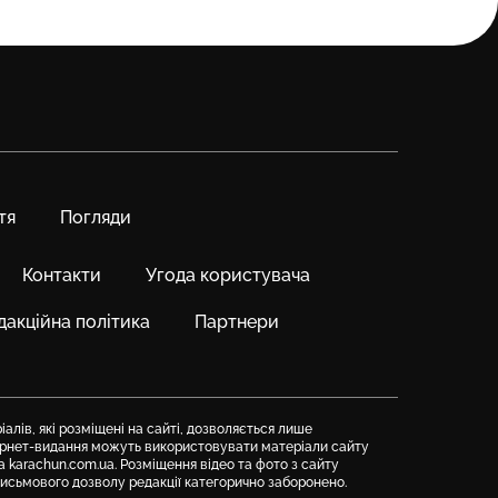
тя
Погляди
Контакти
Угода користувача
дакційна політика
Партнери
алів, які розміщені на сайті, дозволяється лише
тернет-видання можуть використовувати матеріали сайту
а karachun.com.ua. Розміщення відео та фото з сайту
письмового дозволу редакції категорично заборонено.