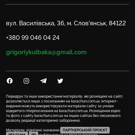
Адреса
вул. Василівська, 36, м. Слов’янськ, 84122
Телефон
+380 99 046 04 24
Email
grigoriykulbaka@gmail.com
Посилання на Facebook
Посилання на Instagram
Посилання на Telegram
Посилання на Twitter
Передрук та інше використання матеріалів, які розміщені на сайті,
дозволяється лише з посиланням на karachun.com.ua. Інтернет-
видання можуть використовувати матеріали сайту за умови
відкритого гіперпосилання на karachun.com.ua. Розміщення відео
та фото з сайту karachun.com.ua на інших сайтах без письмового
дозволу редакції категорично заборонено.
Матеріали, відмічені значками
ПАРТНЕРСЬКИЙ ПРОЄКТ