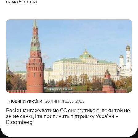
сама Європа
Категорія
Дата публікації
НОВИНИ УКРАЇНИ
26 ЛИПНЯ 21:55, 2022
Росія шантажуватиме ЄС енергетикою, поки той не
зніме санкції та припинить підтримку України –
Bloomberg