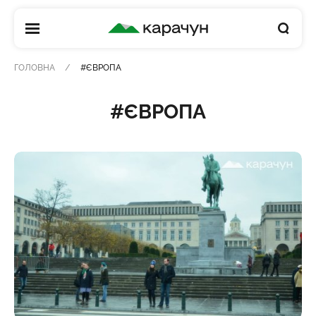
КАРАЧУН
ГОЛОВНА
#ЄВРОПА
#ЄВРОПА