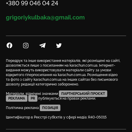
Телефон
+380 99 046 04 24
Email
grigoriykulbaka@gmail.com
Посилання на Facebook
Посилання на Instagram
Посилання на Telegram
Посилання на Twitter
Передрук та інше використання матеріалів, які розміщені на сайті,
дозволяється лише з посиланням на karachun.com.ua. Інтернет-
видання можуть використовувати матеріали сайту за умови
відкритого гіперпосилання на karachun.com.ua. Розміщення відео
та фото з сайту karachun.com.ua на інших сайтах без письмового
дозволу редакції категорично заборонено.
Матеріали, відмічені значками
ПАРТНЕРСЬКИЙ ПРОЄКТ
РЕКЛАМА
PR
публікуються на правах реклами.
Політична реклама
ПОЗИЦІЯ
Ідентифікатор в Реєстрі суб’єктів у сфері медіа: R40-05015