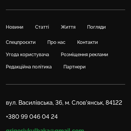
Новини
Статті
Життя
Погляди
Спецпроєкти
Про нас
Контакти
Угода користувача
Розміщення реклами
Редакційна політика
Партнери
Адреса
вул. Василівська, 36, м. Слов’янськ, 84122
Телефон
+380 99 046 04 24
Email
grigoriykulbaka@gmail.com