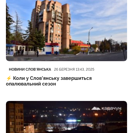
Категорія
Дата публікації
НОВИНИ СЛОВʼЯНСЬКА
26 БЕРЕЗНЯ 13:43, 2025
⚡️
Коли у Слов’янську завершиться
опалювальний сезон