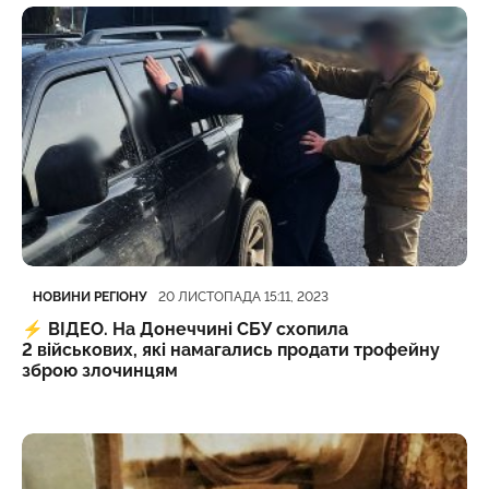
Категорія
Дата публікації
НОВИНИ РЕГІОНУ
20 ЛИСТОПАДА 15:11, 2023
⚡️
ВІДЕО. На Донеччині СБУ схопила
2 військових, які намагались продати трофейну
зброю злочинцям