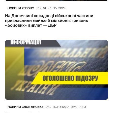
Категорія
Дата публікації
НОВИНИ РЕГІОНУ
31 СІЧНЯ 15:15, 2024
На Донеччині посадовці військової частини
привласнили майже 5 мільйонів гривень
«бойових» виплат — ДБР
Категорія
Дата публікації
НОВИНИ СЛОВʼЯНСЬКА
28 ЛИСТОПАДА 15:59, 2023