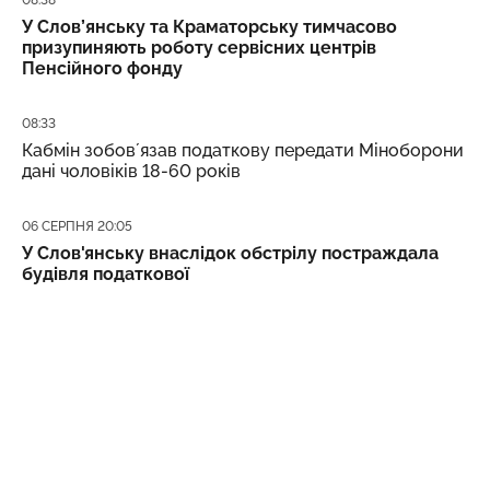
У Слов’янську та Краматорську тимчасово
призупиняють роботу сервісних центрів
Пенсійного фонду
Дата публікації
08:33
Кабмін зобовʼязав податкову передати Міноборони
дані чоловіків 18-60 років
Дата публікації
06 СЕРПНЯ 20:05
У Слов'янську внаслідок обстрілу постраждала
будівля податкової