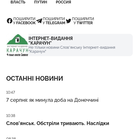
ВЛАСТЬ
ПУТИН
РОССИЯ
ПОШИРИТИ
ПОШИРИТИ
ПОШИРИТИ
У
FACEBOOK
У
TELEGRAM
У
TWITTER
ІНТЕРНЕТ-ВИДАННЯ
"КАРАЧУН"
Не тільки новини Слов'янську Інтернет-видання
"Карачун"
ОСТАННІ НОВИНИ
Дата публікації
10:47
7 серпня: як минула доба на Донеччині
Дата публікації
10:38
Слов’янськ. Обстріли тривають. Наслідки
Дата публікації
08:38