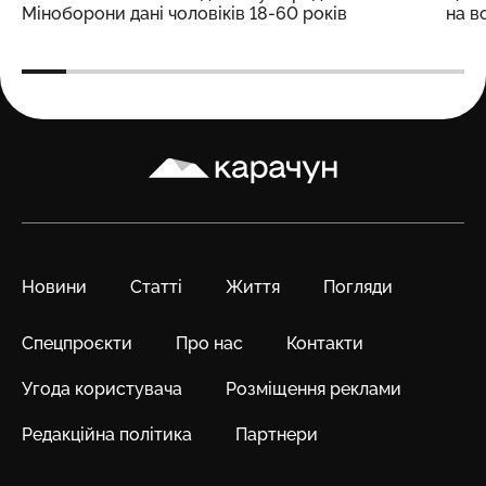
Міноборони дані чоловіків 18-60 років
на в
Карачун
Новини
Статті
Життя
Погляди
Спецпроєкти
Про нас
Контакти
Угода користувача
Розміщення реклами
Редакційна політика
Партнери