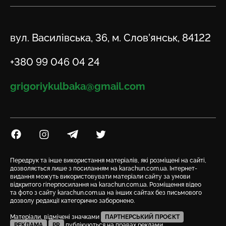
Адреса
вул. Василівська, 36, м. Слов’янськ, 84122
Телефон
+380 99 046 04 24
Email
grigoriykulbaka@gmail.com
Посилання на Facebook
Посилання на Instagram
Посилання на Telegram
Посилання на Twitter
Передрук та інше використання матеріалів, які розміщені на сайті,
дозволяється лише з посиланням на karachun.com.ua. Інтернет-
видання можуть використовувати матеріали сайту за умови
відкритого гіперпосилання на karachun.com.ua. Розміщення відео
та фото з сайту karachun.com.ua на інших сайтах без письмового
дозволу редакції категорично заборонено.
Матеріали, відмічені значками
ПАРТНЕРСЬКИЙ ПРОЄКТ
РЕКЛАМА
PR
публікуються на правах реклами.