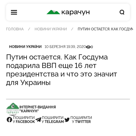
КАРАЧУН
ГОЛОВНА
НОВИНИ УКРАЇНИ
ПУТИН ОСТАЕТСЯ. КАК ГОСДУМ
Категорія
Дата публікації
Кількість переглядів
НОВИНИ УКРАЇНИ
10 БЕРЕЗНЯ 19:39, 2020
9
Путин остается. Как Госдума
подарила ВВП еще 16 лет
президентства и что это значит
для Украины
ІНТЕРНЕТ-ВИДАННЯ
"КАРАЧУН"
ПОШИРИТИ
ПОШИРИТИ
ПОШИРИТИ
У
FACEBOOK
У
TELEGRAM
У
TWITTER