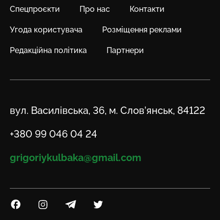
Спецпроєкти
Про нас
Контакти
Угода користувача
Розміщення реклами
Редакційна політика
Партнери
Адреса
вул. Василівська, 36, м. Слов’янськ, 84122
Телефон
+380 99 046 04 24
Email
grigoriykulbaka@gmail.com
Посилання на Facebook
Посилання на Instagram
Посилання на Telegram
Посилання на Twitter