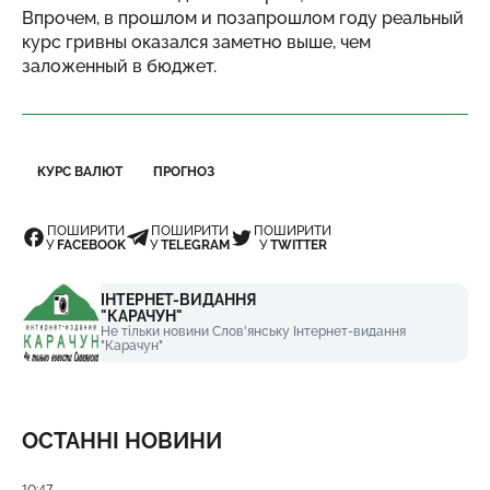
Впрочем, в прошлом и позапрошлом году реальный
курс гривны оказался заметно выше, чем
заложенный в бюджет.
КУРС ВАЛЮТ
ПРОГНОЗ
ПОШИРИТИ
ПОШИРИТИ
ПОШИРИТИ
У
FACEBOOK
У
TELEGRAM
У
TWITTER
ІНТЕРНЕТ-ВИДАННЯ
"КАРАЧУН"
Не тільки новини Слов'янську Інтернет-видання
"Карачун"
ОСТАННІ НОВИНИ
Дата публікації
10:47