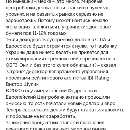
По нынешним меркам, это много. Мировые
центробанки держат свои ставки на нулевых
уровнях, и на развитых рынках серьезно не
заработаешь. Потому может найтись немало
желающих, вложиться в украинские долговые
бумаги под 11-12% годовых.
"Если доходность суверенных долгов в США и
Евросоюзе будет стремится к нулю, то Нацбанку
Украины даже ничего делать не придется для
стимулирования перевложений нерезидентов в
ОВГЗ. Они и без этого купят облигации", – сказал
"Стране" директор департамента управления
проектами рейтингового агентства IBI-Rating
Виктор Шулик.
В 2020 году американский Федрезерв и
Европейский Центробанк активно проводили
эмиссию, то есть печатали новый доллар и евро.
Теперь свеженькие деньги будут стараться вложить
и побольше на них заработать.
"Снижение процентных ставок и включения
печатного станка наводняет мировые рынки