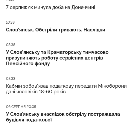
7 серпня: як минула доба на Донеччині
Дата публікації
10:38
Слов’янськ. Обстріли тривають. Наслідки
Дата публікації
08:38
У Слов’янську та Краматорську тимчасово
призупиняють роботу сервісних центрів
Пенсійного фонду
Дата публікації
08:33
Кабмін зобовʼязав податкову передати Міноборони
дані чоловіків 18-60 років
Дата публікації
06 СЕРПНЯ 20:05
У Слов'янську внаслідок обстрілу постраждала
будівля податкової