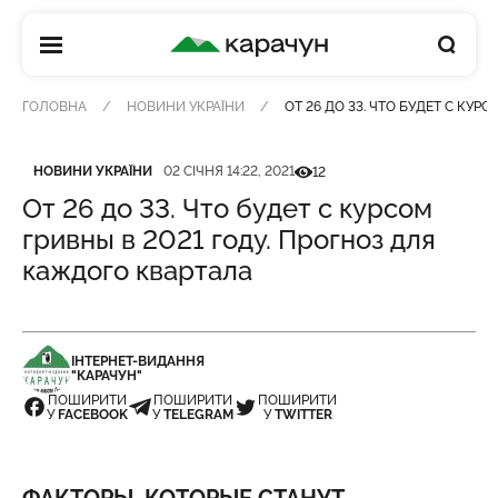
КАРАЧУН
ГОЛОВНА
НОВИНИ УКРАЇНИ
ОТ 26 ДО 33. ЧТО БУДЕТ С КУ
Категорія
Дата публікації
Кількість переглядів
НОВИНИ УКРАЇНИ
02 СІЧНЯ 14:22, 2021
12
От 26 до 33. Что будет с курсом
гривны в 2021 году. Прогноз для
каждого квартала
ІНТЕРНЕТ-ВИДАННЯ
"КАРАЧУН"
ПОШИРИТИ
ПОШИРИТИ
ПОШИРИТИ
У
FACEBOOK
У
TELEGRAM
У
TWITTER