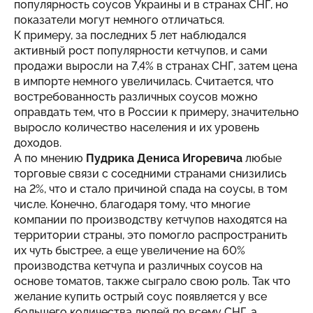
популярность соусов Украины и в странах СНГ, но
показатели могут немного отличаться.
К примеру, за последних 5 лет наблюдался
активный рост популярности кетчупов, и сами
продажи выросли на 7,4% в странах СНГ, затем цена
в импорте немного увеличилась. Считается, что
востребованность различных соусов можно
оправдать тем, что в России к примеру, значительно
выросло количество населения и их уровень
доходов.
А по мнению
Пудрика Дениса Игоревича
любые
торговые связи с соседними странами снизились
на 2%, что и стало причиной спада на соусы, в том
числе. Конечно, благодаря тому, что многие
компании по производству кетчупов находятся на
территории страны, это помогло распространить
их чуть быстрее, а еще увеличение на 60%
производства кетчупа и различных соусов на
основе томатов, также сыграло свою роль. Так что
желание
купить острый соус
появляется у все
большего количества людей по всему СНГ, а