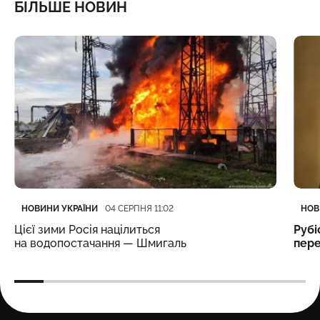
БІЛЬШЕ НОВИН
Категорія
Дата публікації
Кате
Дата
НОВИНИ УКРАЇНИ
НОВ
04 СЕРПНЯ 11:02
Цієї зими Росія націлиться
Рубі
на водопостачання — Шмигаль
пере