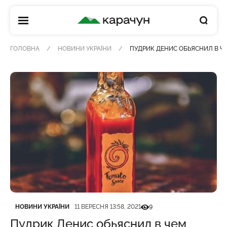
КАРАЧУН
ГОЛОВНА
НОВИНИ УКРАЇНИ
ПУДРИК ДЕНИС ОБЬЯСНИЛ В Ч
Категорія
Дата публікації
Кількість переглядів
НОВИНИ УКРАЇНИ
11 ВЕРЕСНЯ 13:58, 2021
9
Пудрик Денис обьяснил в чем