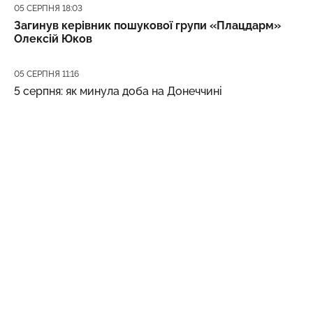
Дата публікації
05 СЕРПНЯ 18:03
Загинув керівник пошукової групи «Плацдарм»
Олексій Юков
Дата публікації
05 СЕРПНЯ 11:16
5 серпня: як минула доба на Донеччині