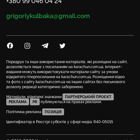
Телефон
+380 99 046 04 24
Email
grigoriykulbaka@gmail.com
Посилання на Facebook
Посилання на Instagram
Посилання на Telegram
Посилання на Twitter
Передрук та інше використання матеріалів, які розміщені на сайті,
дозволяється лише з посиланням на karachun.com.ua. Інтернет-
видання можуть використовувати матеріали сайту за умови
відкритого гіперпосилання на karachun.com.ua. Розміщення відео
та фото з сайту karachun.com.ua на інших сайтах без письмового
дозволу редакції категорично заборонено.
Матеріали, відмічені значками
ПАРТНЕРСЬКИЙ ПРОЄКТ
РЕКЛАМА
PR
публікуються на правах реклами.
Політична реклама
ПОЗИЦІЯ
Ідентифікатор в Реєстрі суб’єктів у сфері медіа: R40-05015