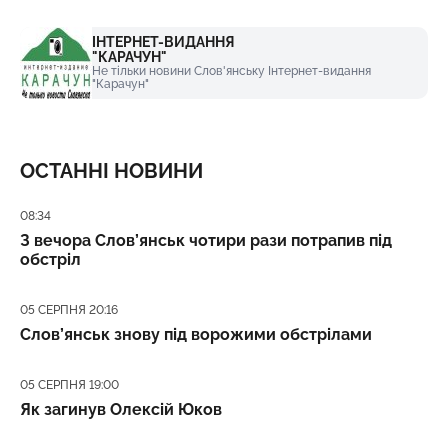
ІНТЕРНЕТ-ВИДАННЯ
"КАРАЧУН"
Не тільки новини Слов'янську Інтернет-видання
"Карачун"
ОСТАННІ НОВИНИ
Дата публікації
08:34
З вечора Слов’янськ чотири рази потрапив під
обстріл
Дата публікації
05 СЕРПНЯ 20:16
Слов’янськ знову під ворожими обстрілами
Дата публікації
05 СЕРПНЯ 19:00
Як загинув Олексій Юков