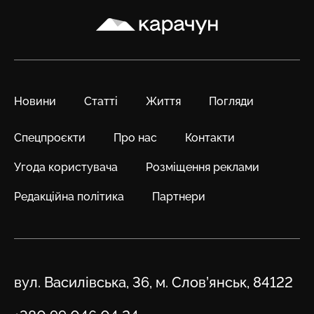
Карачун
Новини
Статті
Життя
Погляди
Спецпроєкти
Про нас
Контакти
Угода користувача
Розміщення реклами
Редакційна політика
Партнери
Адреса
вул. Василівська, 36, м. Слов’янськ, 84122