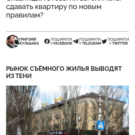
сдавать квартиру по новым
правилам?
ГРИГОРІЙ
ПОШИРИТИ
ПОШИРИТИ
ПОШИРИТИ
КУЛЬБАКА
У
FACEBOOK
У
TELEGRAM
У
TWITTER
РЫНОК СЪЁМНОГО ЖИЛЬЯ ВЫВОДЯТ
ИЗ ТЕНИ