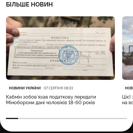
БІЛЬШЕ НОВИН
Категорія
Дата публікації
Кате
Дата
НОВИНИ УКРАЇНИ
НОВ
07 СЕРПНЯ 08:33
Кабмін зобовʼязав податкову передати
Цієї
Міноборони дані чоловіків 18-60 років
на в