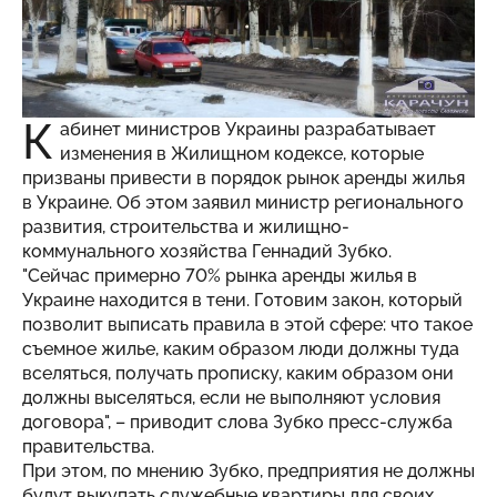
К
абинет министров Украины разрабатывает
изменения в Жилищном кодексе, которые
призваны привести в порядок рынок аренды жилья
в Украине. Об этом заявил министр регионального
развития, строительства и жилищно-
коммунального хозяйства Геннадий Зубко.
"Сейчас примерно 70% рынка аренды жилья в
Украине находится в тени. Готовим закон, который
позволит выписать правила в этой сфере: что такое
съемное жилье, каким образом люди должны туда
вселяться, получать прописку, каким образом они
должны выселяться, если не выполняют условия
договора", – приводит слова Зубко пресс-служба
правительства.
При этом, по мнению Зубко, предприятия не должны
будут выкупать служебные квартиры для своих