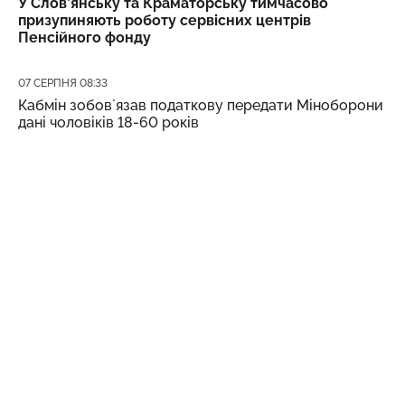
У Слов’янську та Краматорську тимчасово
призупиняють роботу сервісних центрів
Пенсійного фонду
Дата публікації
07 СЕРПНЯ 08:33
Кабмін зобовʼязав податкову передати Міноборони
дані чоловіків 18-60 років