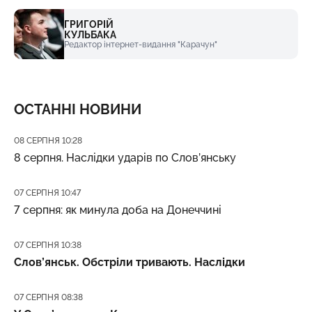
ГРИГОРІЙ
КУЛЬБАКА
Редактор інтернет-видання "Карачун"
ОСТАННІ НОВИНИ
Дата публікації
08 СЕРПНЯ 10:28
8 серпня. Наслідки ударів по Слов’янську
Дата публікації
07 СЕРПНЯ 10:47
7 серпня: як минула доба на Донеччині
Дата публікації
07 СЕРПНЯ 10:38
Слов’янськ. Обстріли тривають. Наслідки
Дата публікації
07 СЕРПНЯ 08:38