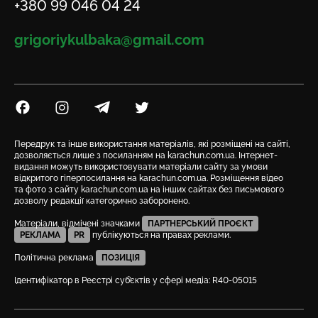
Телефон
+380 99 046 04 24
Email
grigoriykulbaka@gmail.com
Посилання на Facebook
Посилання на Instagram
Посилання на Telegram
Посилання на Twitter
Передрук та інше використання матеріалів, які розміщені на сайті,
дозволяється лише з посиланням на karachun.com.ua. Інтернет-
видання можуть використовувати матеріали сайту за умови
відкритого гіперпосилання на karachun.com.ua. Розміщення відео
та фото з сайту karachun.com.ua на інших сайтах без письмового
дозволу редакції категорично заборонено.
Матеріали, відмічені значками
ПАРТНЕРСЬКИЙ ПРОЄКТ
РЕКЛАМА
PR
публікуються на правах реклами.
Політична реклама
ПОЗИЦІЯ
Ідентифікатор в Реєстрі суб’єктів у сфері медіа: R40-05015