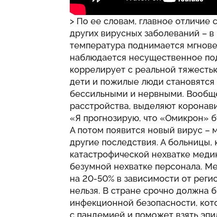
> По ее словам, главное отличие
других вирусных заболеваний – в 
температура поднимается мгновен
наблюдается несущественное под
коррелирует с реальной тяжестью
дети и пожилые люди становятся
бессильными и нервными. Вообщ
расстройства, выделяют коронави
«Я прогнозирую, что «Омикрон» б
А потом появится новый вирус – м
другие последствия. А больницы, 
катастрофической нехватке медик
безумной нехватке персонала. М
на 20-50% в зависимости от регио
нельзя. В стране срочно должна 
инфекционной безопасности, кот
с пандемией и поможет взять эпи