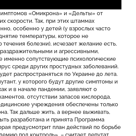
 симптомов «Омикрона» и «Дельты» от
их скорости. Так, при этих штаммах
но, особенно у детей (у взрослых часто
нятие температуры, которое не
 течения болезни), исчезает желание есть,
 раздражительными и агрессивными,
е именно сопутствующие психологические
рус среди других простудных заболеваний.
удет распространяться по Украине до лета.
утант, у которого будут другие симптомы и
как и в начале пандемии, заявляют о
аментов, отсутствии запасов кислорода,
едицинские учреждения обеспечены только
на. Так дальше жить, а вернее выживать,
быть разработана и принята Программа
орая предусмотрит план действий по борьбе
демию под контроль», – считает депутат