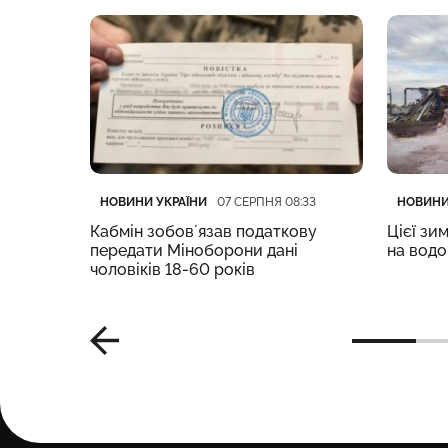
Категорія
Дата публікації
Категор
Дата пу
НОВИНИ УКРАЇНИ
НОВИНИ
:05
07 СЕРПНЯ 08:33
після
Кабмін зобовʼязав податкову
Цієї зи
судно
передати Міноборони дані
на вод
чоловіків 18-60 років