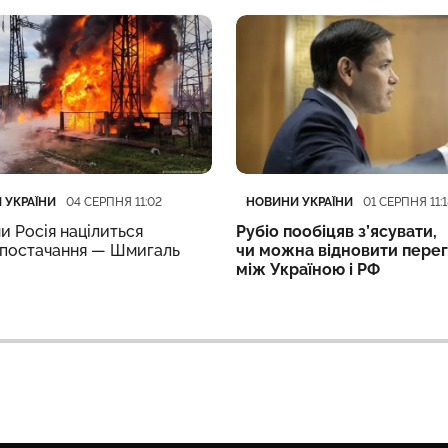
ія
блікації
Категорія
Дата публікації
 УКРАЇНИ
НОВИНИ УКРАЇНИ
04 СЕРПНЯ 11:02
01 СЕРПНЯ 11:1
ми Росія націлиться
Рубіо пообіцяв з’ясувати,
опостачання — Шмигаль
чи можна відновити пере
між Україною і РФ