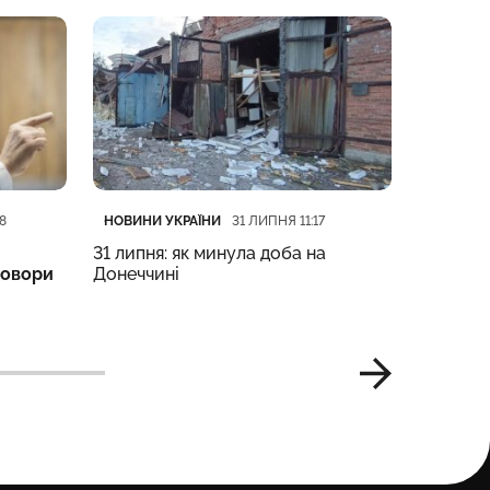
Категорія
Дата публікації
Категорі
Дата пуб
НОВИНИ УКРАЇНИ
НОВИНИ 
8
31 ЛИПНЯ 11:17
31 липня: як минула доба на
Компенс
говори
Донеччині
що змін