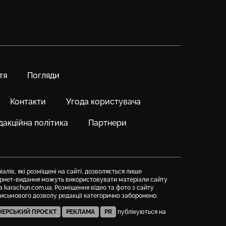
тя
Погляди
Контакти
Угода користувача
дакційна політика
Партнери
алів, які розміщені на сайті, дозволяється лише
тернет-видання можуть використовувати матеріали сайту
а karachun.com.ua. Розміщення відео та фото з сайту
письмового дозволу редакції категорично заборонено.
НЕРСЬКИЙ ПРОЄКТ
РЕКЛАМА
PR
публікуються на