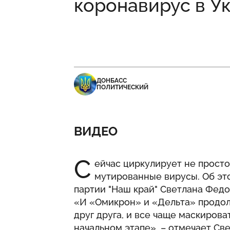
коронавирус в У
ДОНБАСС
ПОЛИТИЧЕСКИЙ
ВИДЕО
С
ейчас циркулирует не просто
мутированные вирусы. Об эт
партии "Наш край" Светлана Федо
«И «Омикрон» и «Дельта» продол
друг друга, и все чаще маскирова
начальном этапе», – отмечает Св