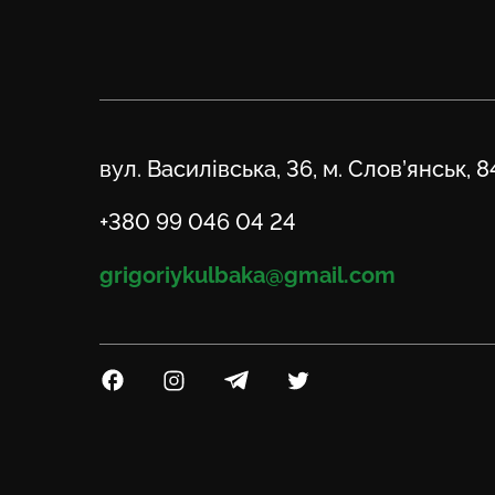
Адреса
вул. Василівська, 36, м. Слов’янськ, 
Телефон
+380 99 046 04 24
Email
grigoriykulbaka@gmail.com
Посилання на Facebook
Посилання на Instagram
Посилання на Telegram
Посилання на Twitter