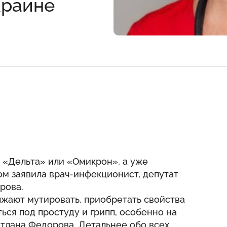
краине
 «Дельта» или «Омикрон», а уже
ом заявила врач-инфекционист, депутат
рова.
жают мутировать, приобретать свойства
ться под простуду и грипп, особенно на
етлана Федорова. Детальнее обо всех