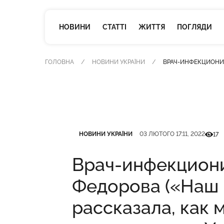
НОВИНИ
СТАТТІ
ЖИТТЯ
ПОГЛЯДИ
ГОЛОВНА
НОВИНИ УКРАЇНИ
ВРАЧ-ИНФЕКЦИОНИС
Категорія
Дата публікації
Кількі
НОВИНИ УКРАЇНИ
03 ЛЮТОГО 17:11, 2022
17
Врач-инфекцион
Федорова («Наш 
рассказала, как 