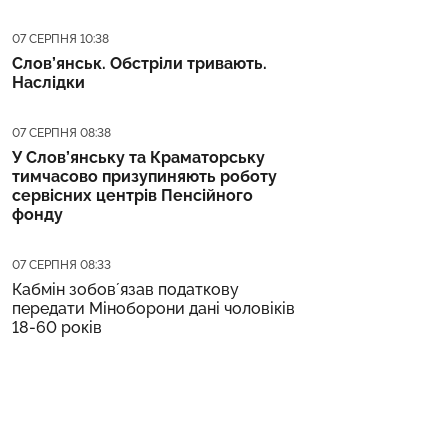
Дата публікації
07 СЕРПНЯ 10:38
Слов’янськ. Обстріли тривають.
Наслідки
Дата публікації
07 СЕРПНЯ 08:38
У Слов’янську та Краматорську
тимчасово призупиняють роботу
сервісних центрів Пенсійного
фонду
Дата публікації
07 СЕРПНЯ 08:33
Кабмін зобовʼязав податкову
передати Міноборони дані чоловіків
18-60 років