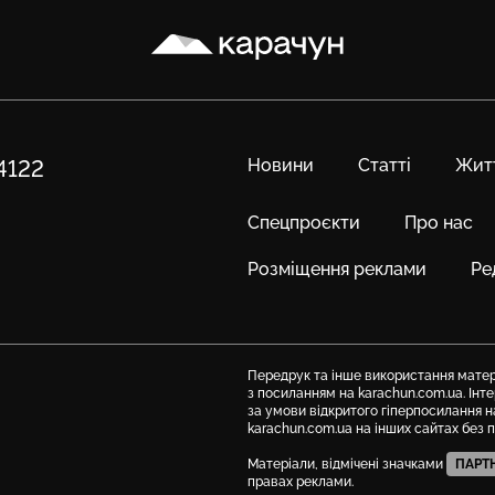
Карачун
Новини
Статті
Жит
84122
Спецпроєкти
Про нас
Розміщення реклами
Ре
Передрук та інше використання матері
з посиланням на karachun.com.ua. Ін
за умови відкритого гіперпосилання н
karachun.com.ua на інших сайтах без 
Матеріали, відмічені значками
ПАРТ
правах реклами.