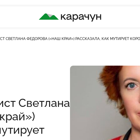
КАРАЧУН
Т СВЕТЛАНА ФЕДОРОВА («НАШ КРАЙ») РАССКАЗАЛА, КАК МУТИРУЕТ КОР
сть переглядів
ист Светлана
край»)
мутирует