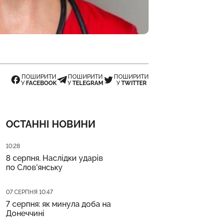
ПОШИРИТИ
ПОШИРИТИ
ПОШИРИТИ
У
FACEBOOK
У
TELEGRAM
У
TWITTER
ОСТАННІ НОВИНИ
Дата публікації
10:28
8 серпня. Наслідки ударів
по Слов’янську
Дата публікації
07 СЕРПНЯ 10:47
7 серпня: як минула доба на
Донеччині