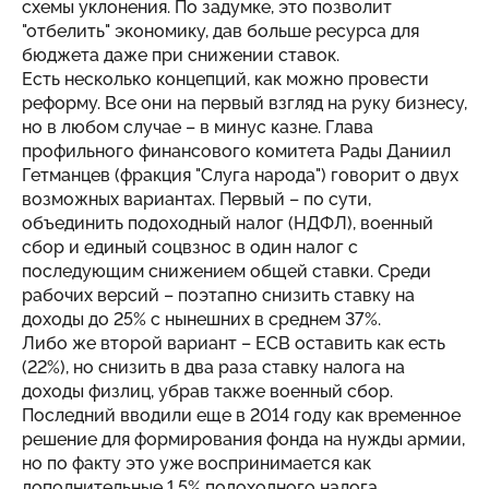
схемы уклонения. По задумке, это позволит
"отбелить" экономику, дав больше ресурса для
бюджета даже при снижении ставок.
Есть несколько концепций, как можно провести
реформу. Все они на первый взгляд на руку бизнесу,
но в любом случае – в минус казне. Глава
профильного финансового комитета Рады Даниил
Гетманцев (фракция "Слуга народа") говорит о двух
возможных вариантах. Первый – по сути,
объединить подоходный налог (НДФЛ), военный
сбор и единый соцвзнос в один налог с
последующим снижением общей ставки. Среди
рабочих версий – поэтапно снизить ставку на
доходы до 25% с нынешних в среднем 37%.
Либо же второй вариант – ЕСВ оставить как есть
(22%), но снизить в два раза ставку налога на
доходы физлиц, убрав также военный сбор.
Последний вводили еще в 2014 году как временное
решение для формирования фонда на нужды армии,
но по факту это уже воспринимается как
дополнительные 1,5% подоходного налога.