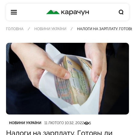
КАРАЧУН
ГОЛОВНА
НОВИНИ УКРАЇНИ
НАЛОГИ НА ЗАРПЛАТУ. ГОТОВЫ
Категорія
Дата публікації
Кількість переглядів
НОВИНИ УКРАЇНИ
11 ЛЮТОГО 10:32, 2022
5
Налоги на зарплату. Готовы ли