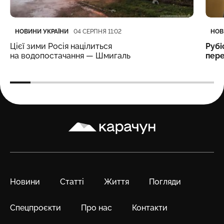
Категорія
Дата публікації
Кате
Дата
НОВИНИ УКРАЇНИ
НОВ
04 СЕРПНЯ 11:02
Цієї зими Росія націлиться
Рубі
на водопостачання — Шмигаль
пере
Карачун
Новини
Статті
Життя
Погляди
Спецпроєкти
Про нас
Контакти