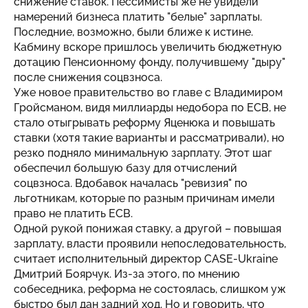
снижение ставок. Пессимисты же не увидели
намерений бизнеса платить "белые" зарплаты.
Последние, возможно, были ближе к истине.
Кабмину вскоре пришлось увеличить бюджетную
дотацию Пенсионному фонду, получившему "дыру"
после снижения соцвзноса.
Уже новое правительство во главе с Владимиром
Гройсманом, видя миллиарды недобора по ЕСВ, не
стало отыгрывать реформу Яценюка и повышать
ставки (хотя такие варианты и рассматривали), но
резко подняло минимальную зарплату. Этот шаг
обеспечил большую базу для отчислений
соцвзноса. Вдобавок началась "ревизия" по
льготникам, которые по разным причинам имели
право не платить ЕСВ.
Одной рукой понижая ставку, а другой – повышая
зарплату, власти проявили непоследовательность,
считает исполнительный директор CASE-Ukraine
Дмитрий Боярчук. Из-за этого, по мнению
собеседника, реформа не состоялась, слишком уж
быстро был дан задний ход. Но и говорить, что