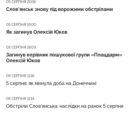
Дата публікації
05 СЕРПНЯ 20:16
Слов’янськ знову під ворожими обстрілами
Дата публікації
05 СЕРПНЯ 19:00
Як загинув Олексій Юков
Дата публікації
05 СЕРПНЯ 18:03
Загинув керівник пошукової групи «Плацдарм»
Олексій Юков
Дата публікації
05 СЕРПНЯ 11:16
5 серпня: як минула доба на Донеччині
Дата публікації
05 СЕРПНЯ 11:14
Обстріли Слов’янська: наслідки на ранок 5 серпня