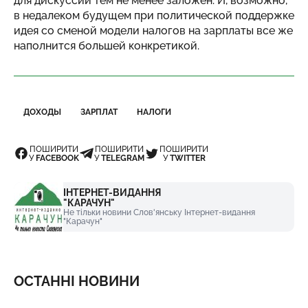
для дискуссии тем не менее заложен. И, возможно,
в недалеком будущем при политической поддержке
идея со сменой модели налогов на зарплаты все же
наполнится большей конкретикой.
ДОХОДЫ
ЗАРПЛАТ
НАЛОГИ
ПОШИРИТИ
ПОШИРИТИ
ПОШИРИТИ
У
FACEBOOK
У
TELEGRAM
У
TWITTER
ІНТЕРНЕТ-ВИДАННЯ
"КАРАЧУН"
Не тільки новини Слов'янську Інтернет-видання
"Карачун"
ОСТАННІ НОВИНИ