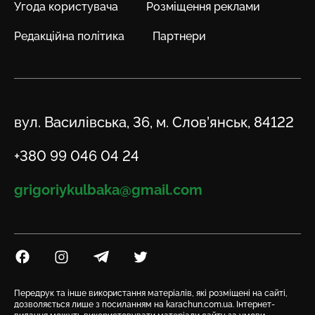
Угода користувача
Розміщення реклами
Редакційна політика
Партнери
Адреса
вул. Василівська, 36, м. Слов’янськ, 84122
Телефон
+380 99 046 04 24
Email
grigoriykulbaka@gmail.com
Посилання на Facebook
Посилання на Instagram
Посилання на Telegram
Посилання на Twitter
Передрук та інше використання матеріалів, які розміщені на сайті,
дозволяється лише з посиланням на karachun.com.ua. Інтернет-