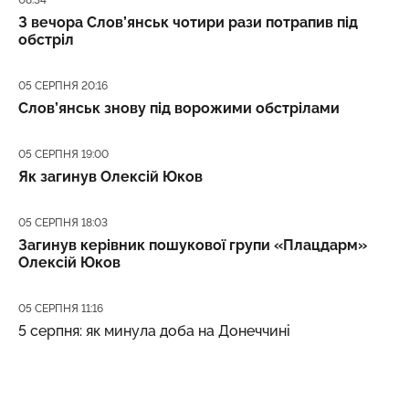
08:34
З вечора Слов’янськ чотири рази потрапив під
обстріл
Дата публікації
05 СЕРПНЯ 20:16
Слов’янськ знову під ворожими обстрілами
Дата публікації
05 СЕРПНЯ 19:00
Як загинув Олексій Юков
Дата публікації
05 СЕРПНЯ 18:03
Загинув керівник пошукової групи «Плацдарм»
Олексій Юков
Дата публікації
05 СЕРПНЯ 11:16
5 серпня: як минула доба на Донеччині