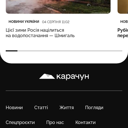
Категорія
Дата публікації
Кате
Дата
НОВИНИ УКРАЇНИ
НОВ
04 СЕРПНЯ 11:02
Цієї зими Росія націлиться
Рубі
на водопостачання — Шмигаль
пере
Карачун
Новини
Статті
Життя
Погляди
Спецпроєкти
Про нас
Контакти