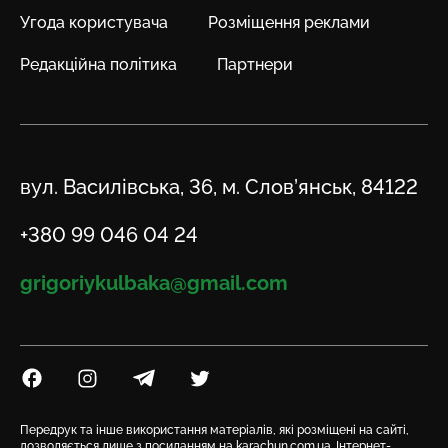
Угода користувача
Розміщення реклами
Редакційна політика
Партнери
Адреса
вул. Василівська, 36, м. Слов’янськ, 84122
Телефон
+380 99 046 04 24
Email
grigoriykulbaka@gmail.com
Посилання на Facebook
Посилання на Instagram
Посилання на Telegram
Посилання на Twitter
Передрук та інше використання матеріалів, які розміщені на сайті,
дозволяється лише з посиланням на karachun.com.ua. Інтернет-