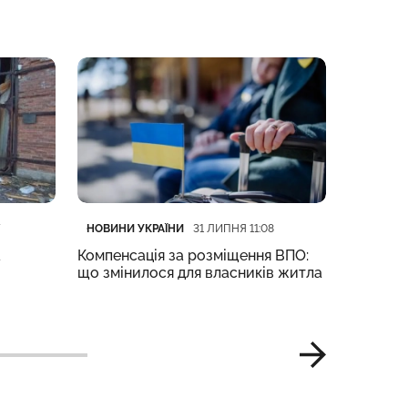
Категорія
Дата публікації
Категорі
Дата пуб
НОВИНИ УКРАЇНИ
НОВИНИ 
31 ЛИПНЯ 11:08
а
Компенсація за розміщення ВПО:
Трамп пі
що змінилося для власників житла
Я хотів 
Це дуже