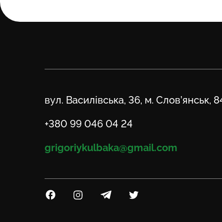
Адреса
вул. Василівська, 36, м. Слов’янськ, 
Телефон
+380 99 046 04 24
Email
grigoriykulbaka@gmail.com
Посилання на Facebook
Посилання на Instagram
Посилання на Telegram
Посилання на Twitter