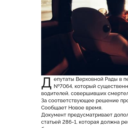
Д
епутаты Верховной Рады в п
№7064, который существенн
водителей, совершивших смерте
За соответствующее решение про
Сообщает
Новое время
.
Документ предусматривает допол
статьей 286-1, которая должна р