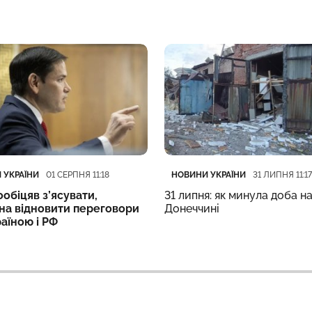
ія
блікації
Категорія
Дата публікації
 УКРАЇНИ
НОВИНИ УКРАЇНИ
01 СЕРПНЯ 11:18
31 ЛИПНЯ 11:17
ообіцяв з’ясувати,
31 липня: як минула доба н
на відновити переговори
Донеччині
аїною і РФ