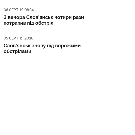
Дата публікації
06 СЕРПНЯ 08:34
З вечора Слов’янськ чотири рази
потрапив під обстріл
Дата публікації
05 СЕРПНЯ 20:16
Слов’янськ знову під ворожими
обстрілами