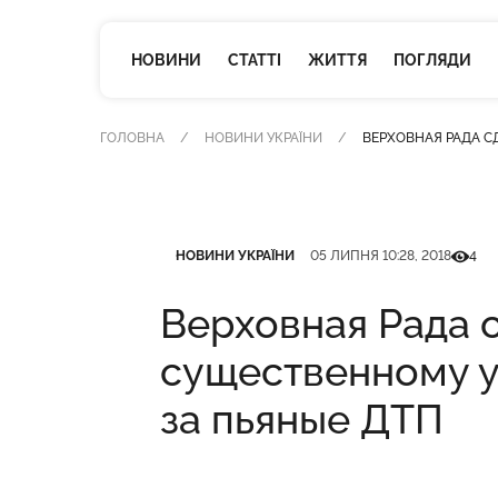
НОВИНИ
СТАТТІ
ЖИТТЯ
ПОГЛЯДИ
ГОЛОВНА
НОВИНИ УКРАЇНИ
ВЕРХОВНАЯ РАДА С
Категорія
Дата публікації
Кількіс
НОВИНИ УКРАЇНИ
05 ЛИПНЯ 10:28, 2018
4
Верховная Рада 
существенному 
за пьяные ДТП