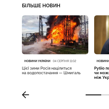
БІЛЬШЕ НОВИН
Категорія
Дата публікації
Категор
Дата пу
НОВИНИ УКРАЇНИ
НОВИНИ
01
04 СЕРПНЯ 11:02
иці про
Цієї зими Росія націлиться
Рубіо п
Ф і його
на водопостачання — Шмигаль
чи мож
між Укр