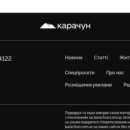
Карачун
Новини
Статті
Жит
84122
Спецпроєкти
Про нас
Розміщення реклами
Ре
Передрук та інше використання матері
з посиланням на karachun.com.ua. Ін
за умови відкритого гіперпосилання н
karachun.com.ua на інших сайтах без 