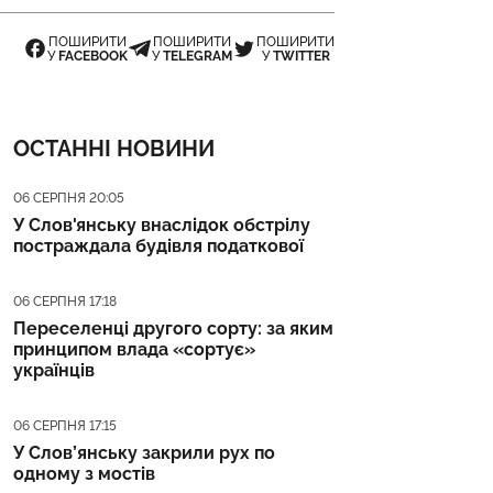
ПОШИРИТИ
ПОШИРИТИ
ПОШИРИТИ
У
FACEBOOK
У
TELEGRAM
У
TWITTER
ОСТАННІ НОВИНИ
Дата публікації
06 СЕРПНЯ 20:05
У Слов'янську внаслідок обстрілу
постраждала будівля податкової
Дата публікації
06 СЕРПНЯ 17:18
Переселенці другого сорту: за яким
принципом влада «сортує»
українців
Дата публікації
06 СЕРПНЯ 17:15
У Слов’янську закрили рух по
одному з мостів