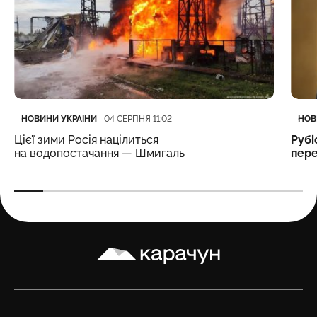
Категорія
Дата публікації
Кате
Дата
НОВИНИ УКРАЇНИ
НОВ
04 СЕРПНЯ 11:02
Цієї зими Росія націлиться
Рубі
на водопостачання — Шмигаль
пере
Карачун