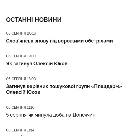
ОСТАННІ НОВИНИ
Дата публікації
05 СЕРПНЯ 20:16
Слов’янськ знову під ворожими обстрілами
Дата публікації
05 СЕРПНЯ 19:00
Як загинув Олексій Юков
Дата публікації
05 СЕРПНЯ 18:03
Загинув керівник пошукової групи «Плацдарм»
Олексій Юков
Дата публікації
05 СЕРПНЯ 11:16
5 серпня: як минула доба на Донеччині
Дата публікації
05 СЕРПНЯ 11:14