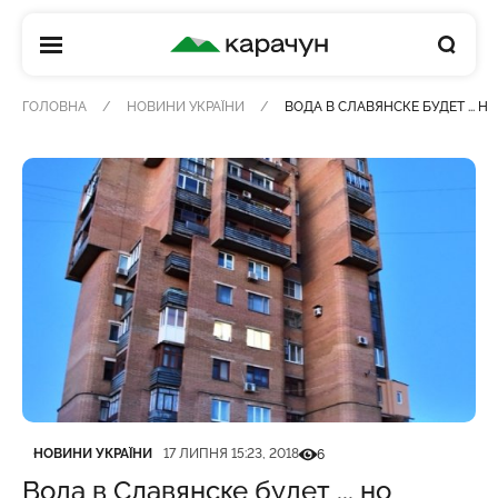
КАРАЧУН
ГОЛОВНА
НОВИНИ УКРАЇНИ
ВОДА В СЛАВЯНСКЕ БУДЕТ ... 
Категорія
Дата публікації
Кількість переглядів
НОВИНИ УКРАЇНИ
17 ЛИПНЯ 15:23, 2018
6
Вода в Славянске будет ... но