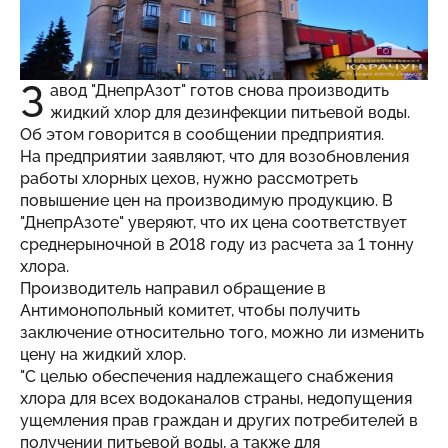
З
авод "ДнепрАзот" готов снова производить
жидкий хлор для дезинфекции питьевой воды.
Об этом говорится в сообщении предприятия.
На предприятии заявляют, что для возобновления
работы хлорных цехов, нужно рассмотреть
повышение цен на производимую продукцию. В
"ДнепрАзоте" уверяют, что их цена соответствует
среднерыночной в 2018 году из расчета за 1 тонну
хлора.
Производитель направил обращение в
Антимонопольный комитет, чтобы получить
заключение относительно того, можно ли изменить
цену на жидкий хлор.
"С целью обеспечения надлежащего снабжения
хлора для всех водоканалов страны, недопущения
ущемления прав граждан и других потребителей в
получении питьевой воды, а также для