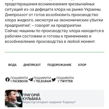
предотвращения возникновения чрезвычайных
ситуаций из-за дефицита хлора на рынке Украины,
Днепроазот от готов возобновить производство
хлора жидкого, несмотря на экономические убытки
предприятия", – говорят на предприятии.
Сейчас машины по производству хлора находится в
рабочем состоянии и готовы к применению и
возобновлению производства в любой момент.
ВОДА
ДНЕПРАЗОТ
ПОДОРОЖАНИЕ
ХЛОР
ПОШИРИТИ
ПОШИРИТИ
ПОШИРИТИ
У
FACEBOOK
У
TELEGRAM
У
TWITTER
ГРИГОРІЙ
КУЛЬБАКА
Редактор інтернет-видання "Карачун"