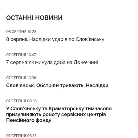
ОСТАННІ НОВИНИ
Дата публікації
08 СЕРПНЯ 10:28
8 серпня. Наслідки ударів по Слов’янську
Дата публікації
07 СЕРПНЯ 10:47
7 серпня: як минула доба на Донеччині
Дата публікації
07 СЕРПНЯ 10:38
Слов’янськ. Обстріли тривають. Наслідки
Дата публікації
07 СЕРПНЯ 08:38
У Слов’янську та Краматорську тимчасово
призупиняють роботу сервісних центрів
Пенсійного фонду
Дата публікації
07 СЕРПНЯ 08:33