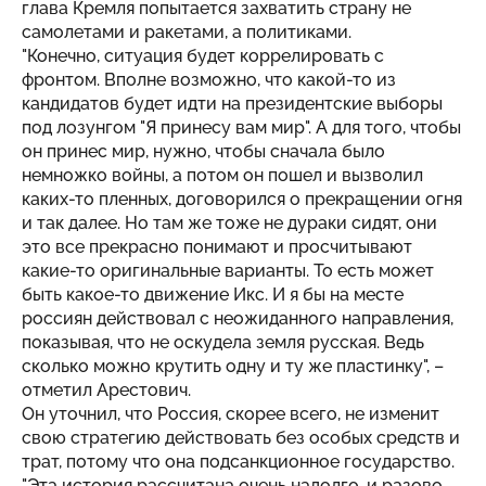
глава Кремля попытается захватить страну не
самолетами и ракетами, а политиками.
"Конечно, ситуация будет коррелировать с
фронтом. Вполне возможно, что какой-то из
кандидатов будет идти на президентские выборы
под лозунгом "Я принесу вам мир". А для того, чтобы
он принес мир, нужно, чтобы сначала было
немножко войны, а потом он пошел и вызволил
каких-то пленных, договорился о прекращении огня
и так далее. Но там же тоже не дураки сидят, они
это все прекрасно понимают и просчитывают
какие-то оригинальные варианты. То есть может
быть какое-то движение Икс. И я бы на месте
россиян действовал с неожиданного направления,
показывая, что не оскудела земля русская. Ведь
сколько можно крутить одну и ту же пластинку", –
отметил Арестович.
Он уточнил, что Россия, скорее всего, не изменит
свою стратегию действовать без особых средств и
трат, потому что она подсанкционное государство.
"Эта история рассчитана очень надолго, и разово