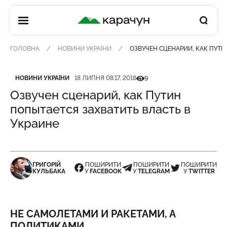
КАРАЧУН
ГОЛОВНА
НОВИНИ УКРАЇНИ
ОЗВУЧЕН СЦЕНАРИЙ, КАК ПУТИ
Категорія
Дата публікації
Кількість переглядів
НОВИНИ УКРАЇНИ
18 ЛИПНЯ 08:17, 2018
9
Озвучен сценарий, как Путин
попытается захватить власть в
Украине
ГРИГОРІЙ
ПОШИРИТИ
ПОШИРИТИ
ПОШИРИТИ
КУЛЬБАКА
У
FACEBOOK
У
TELEGRAM
У
TWITTER
НЕ САМОЛЕТАМИ И РАКЕТАМИ, А
ПОЛИТИКАМИ