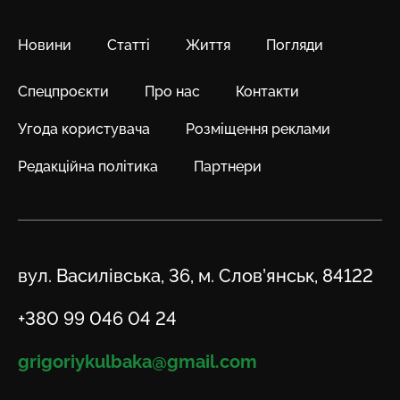
Новини
Статті
Життя
Погляди
Спецпроєкти
Про нас
Контакти
Угода користувача
Розміщення реклами
Редакційна політика
Партнери
Адреса
вул. Василівська, 36, м. Слов’янськ, 84122
Телефон
+380 99 046 04 24
Email
grigoriykulbaka@gmail.com