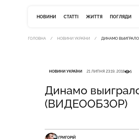
НОВИНИ
СТАТТІ
ЖИТТЯ
ПОГЛЯДИ
ГОЛОВНА
НОВИНИ УКРАЇНИ
ДИНАМО ВЫИГРАЛО 
Категорія
Дата публікації
Кількіс
НОВИНИ УКРАЇНИ
21 ЛИПНЯ 23:19, 2018
5
Динамо выиграл
(ВИДЕООБЗОР)
ГРИГОРІЙ