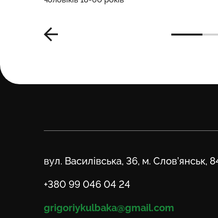
Адреса
вул. Василівська, 36, м. Слов’янськ, 
Телефон
+380 99 046 04 24
Email
grigoriykulbaka@gmail.com