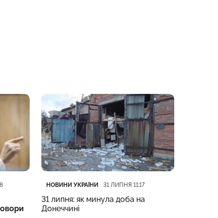
Категорія
Дата публікації
Категорі
Дата пуб
НОВИНИ УКРАЇНИ
НОВИНИ 
8
31 ЛИПНЯ 11:17
31 липня: як минула доба на
Компенс
говори
Донеччині
що змін