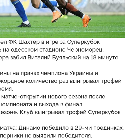
лел ФК Шахтер в игре за Суперкубок
ь на одесском стадионе Черноморец.
ра забил Виталий Буяльский на 18 минуте
аины на правах чемпиона Украины и
екордное количество раз выигрывал трофей
ремя
.
 матче-открытии нового сезона после
чемпионата и выхода в финал
сезоне. Клуб выигрывал трофей Суперкубок
матча: Динамо победило в 29-ми поединках,
соперники не выявили победителя.