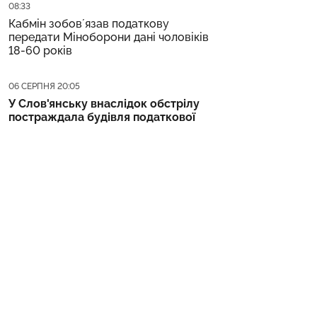
Дата публікації
08:33
Кабмін зобовʼязав податкову
передати Міноборони дані чоловіків
18-60 років
Дата публікації
06 СЕРПНЯ 20:05
У Слов'янську внаслідок обстрілу
постраждала будівля податкової