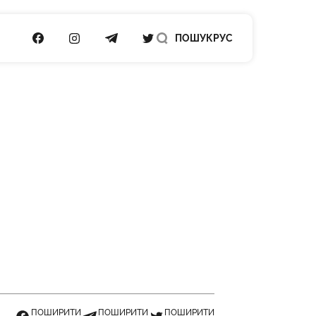
ПОСИЛАННЯ НА FACEBOOK
ПОСИЛАННЯ НА INSTAGRAM
ПОСИЛАННЯ НА TELEGRAM
ПОСИЛАННЯ НА TWITTER
ПОШУК
РУС
ПОШИРИТИ
ПОШИРИТИ
ПОШИРИТИ