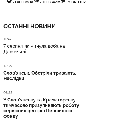
У
FACEBOOK
У
TELEGRAM
У
TWITTER
ОСТАННІ НОВИНИ
Дата публікації
10:47
7 серпня: як минула доба на
Донеччині
Дата публікації
10:38
Слов’янськ. Обстріли тривають.
Наслідки
Дата публікації
08:38
У Слов’янську та Краматорську
тимчасово призупиняють роботу
сервісних центрів Пенсійного
фонду