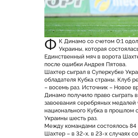
Ф
К Динамо со счетом 0:1 одо
Украины, которая состоялас
Единственный мяч в ворота Шахте
после ошибки Андрея Пятова.
Шахтер сыграл в Суперкубке Укр
обладателя Кубка страны. Клуб р
– восемь раз. Источник –
Новое в
Динамо получило право сыграть в
завоевания серебряных медалей 
национального Кубка в прошлом 
Украины шесть раз.
Между командами состоялось 84 
Шахтер – в 32-х, в 23-х случаях 