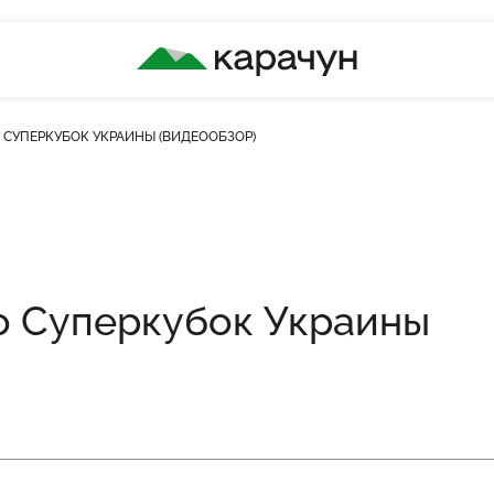
КАРАЧУН
СУПЕРКУБОК УКРАИНЫ (ВИДЕООБЗОР)
ть переглядів
о Суперкубок Украины