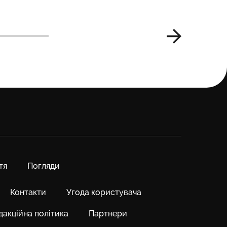
тя
Погляди
Контакти
Угода користувача
дакційна політика
Партнери