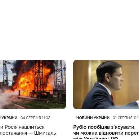
ія
блікації
Категорія
Дата публікації
 УКРАЇНИ
НОВИНИ УКРАЇНИ
04 СЕРПНЯ 11:02
01 СЕРПНЯ 11:1
ми Росія націлиться
Рубіо пообіцяв з’ясувати,
опостачання — Шмигаль
чи можна відновити пере
між Україною і РФ