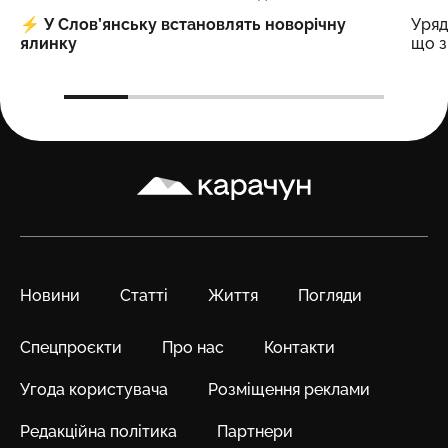
⚡️
У Слов’янську встановлять новорічну
Уряд
ялинку
що з
Карачун
Новини
Статті
Життя
Погляди
Спецпроєкти
Про нас
Контакти
Угода користувача
Розміщення реклами
Редакційна політика
Партнери