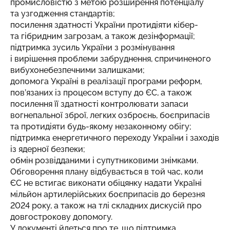
промисловістю з метою розширення потенціалу
та узгодження стандартів;
посилення здатності України протидіяти кібер-
та гібридним загрозам, а також дезінформації;
підтримка зусиль України з розмінування
і вирішення проблеми забруднення, спричиненого
вибухонебезпечними залишками;
допомога Україні в реалізації програми реформ,
пов’язаних із процесом вступу до ЄС, а також
посилення її здатності контролювати запаси
вогнепальної зброї, легких озброєнь, боєприпасів
та протидіяти будь-якому незаконному обігу;
підтримка енергетичного переходу України і заходів
із ядерної безпеки;
обмін розвідданими і супутниковими знімками.
Обговорення плану відбувається в той час, коли
ЄС не встигає виконати обіцянку надати Україні
мільйон артилерійських боєприпасів до березня
2024 року, а також на тлі складних дискусій про
довгострокову допомогу.
У документі йдеться про те, що підтримка