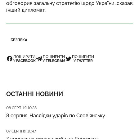
обговорив загальну стратегію щодо України, сказав
інший дипломат.
БЕЗПЕКА
ПОШИРИТИ
ПОШИРИТИ
ПОШИРИТИ
У
FACEBOOK
У
TELEGRAM
У
TWITTER
ОСТАННІ НОВИНИ
Дата публікації
08 СЕРПНЯ 10:28
8 серпня. Наслідки ударів по Слов’янську
Дата публікації
07 СЕРПНЯ 10:47
7 серпня: як минула доба на Донеччині