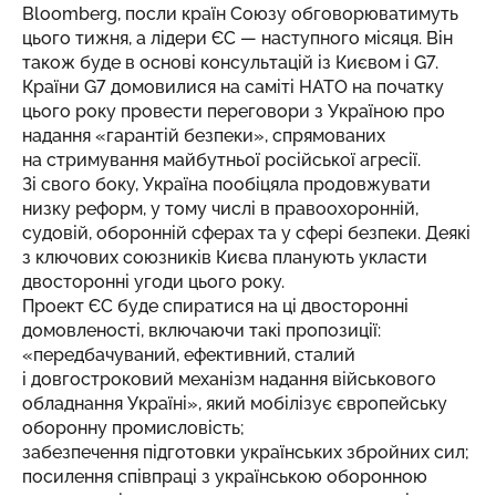
Bloomberg
, посли країн Союзу обговорюватимуть
цього тижня, а лідери ЄС — наступного місяця. Він
також буде в основі консультацій із Києвом і G7.
Країни G7 домовилися на саміті НАТО на початку
цього року провести переговори з Україною про
надання «гарантій безпеки», спрямованих
на стримування майбутньої російської агресії.
Зі свого боку, Україна пообіцяла продовжувати
низку реформ, у тому числі в правоохоронній,
судовій, оборонній сферах та у сфері безпеки. Деякі
з ключових союзників Києва планують укласти
двосторонні угоди цього року.
Проект ЄС буде спиратися на ці двосторонні
домовленості, включаючи такі пропозиції:
«передбачуваний, ефективний, сталий
і довгостроковий механізм надання військового
обладнання Україні», який мобілізує європейську
оборонну промисловість;
забезпечення підготовки українських збройних сил;
посилення співпраці з українською оборонною