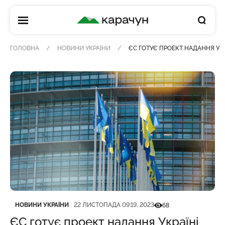
КАРАЧУН
ГОЛОВНА
НОВИНИ УКРАЇНИ
ЄС ГОТУЄ ПРОЕКТ НАДАННЯ УКР
Категорія
Дата публікації
Кількість переглядів
НОВИНИ УКРАЇНИ
22 ЛИСТОПАДА 09:19, 2023
68
ЄС готує проект надання Україні