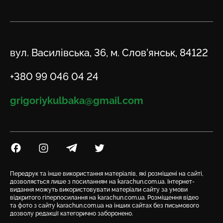
Адреса
вул. Василівська, 36, м. Слов’янськ, 84122
Телефон
+380 99 046 04 24
Email
grigoriykulbaka@gmail.com
Посилання на Facebook
Посилання на Instagram
Посилання на Telegram
Посилання на Twitter
Передрук та інше використання матеріалів, які розміщені на сайті,
дозволяється лише з посиланням на karachun.com.ua. Інтернет-
видання можуть використовувати матеріали сайту за умови
відкритого гіперпосилання на karachun.com.ua. Розміщення відео
та фото з сайту karachun.com.ua на інших сайтах без письмового
дозволу редакції категорично заборонено.