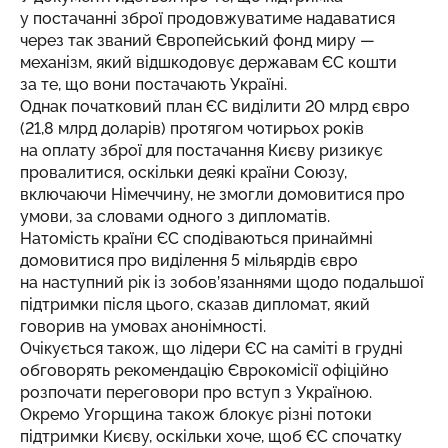
у постачанні зброї продовжуватиме надаватися
через так званий Європейський фонд миру —
механізм, який відшкодовує державам ЄС кошти
за те, що вони постачають Україні.
Однак початковий план ЄС виділити 20 млрд євро
(21,8 млрд доларів) протягом чотирьох років
на оплату зброї для постачання Києву ризикує
провалитися, оскільки деякі країни Союзу,
включаючи Німеччину, не змогли домовитися про
умови, за словами одного з дипломатів.
Натомість країни ЄС сподіваються принаймні
домовитися про виділення 5 мільярдів євро
на наступний рік із зобов’язаннями щодо подальшої
підтримки після цього, сказав дипломат, який
говорив на умовах анонімності.
Очікується також, що лідери ЄС на саміті в грудні
обговорять рекомендацію Єврокомісії офіційно
розпочати переговори про вступ з Україною.
Окремо Угорщина також блокує різні потоки
підтримки Києву, оскільки хоче, щоб ЄС спочатку