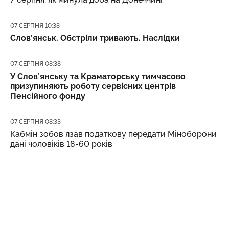
Дата публікації
07 СЕРПНЯ 10:38
Слов’янськ. Обстріли тривають. Наслідки
Дата публікації
07 СЕРПНЯ 08:38
У Слов’янську та Краматорську тимчасово
призупиняють роботу сервісних центрів
Пенсійного фонду
Дата публікації
07 СЕРПНЯ 08:33
Кабмін зобовʼязав податкову передати Міноборони
дані чоловіків 18-60 років