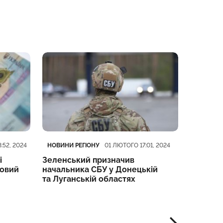
Категорія
Дата публікації
Категорі
Дата пуб
НОВИНИ РЕГІОНУ
НОВИНИ 
:52, 2024
01 ЛЮТОГО 17:01, 2024
і
Зеленський призначив
Соцвипл
ковий
начальника СБУ у Донецькій
з 1 люто
та Луганській областях
продовж