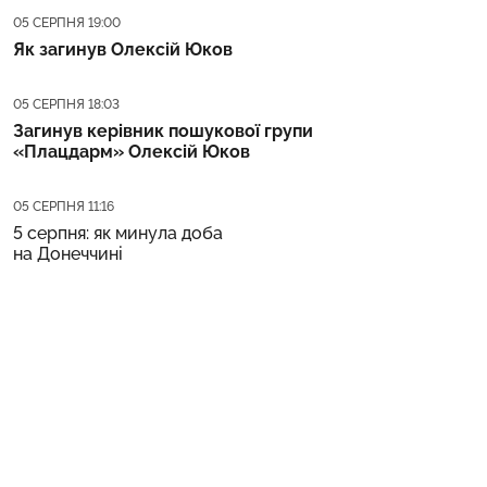
Дата публікації
05 СЕРПНЯ 19:00
Як загинув Олексій Юков
Дата публікації
05 СЕРПНЯ 18:03
Загинув керівник пошукової групи
«Плацдарм» Олексій Юков
Дата публікації
05 СЕРПНЯ 11:16
5 серпня: як минула доба
на Донеччині