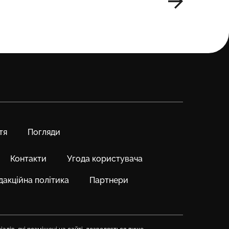
тя
Погляди
Контакти
Угода користувача
дакційна політика
Партнери