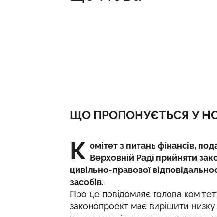
ЩО ПРОПОНУЄТЬСЯ У Н
К
омітет з питань фінансів, по
Верховній Раді прийняти зак
цивільно-правової відповідально
засобів.
Про це повідомляє голова коміте
законопроект має вирішити низку