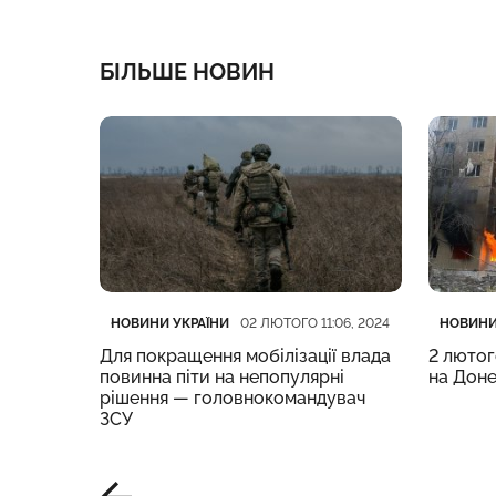
БІЛЬШЕ НОВИН
Категорія
Дата публікації
Категор
Дата пу
НОВИНИ УКРАЇНИ
НОВИНИ
:51, 2024
02 ЛЮТОГО 11:06, 2024
нилося
Для покращення мобілізації влада
2 лютог
іям
повинна піти на непопулярні
на Доне
сною
рішення — головнокомандувач
ЗСУ