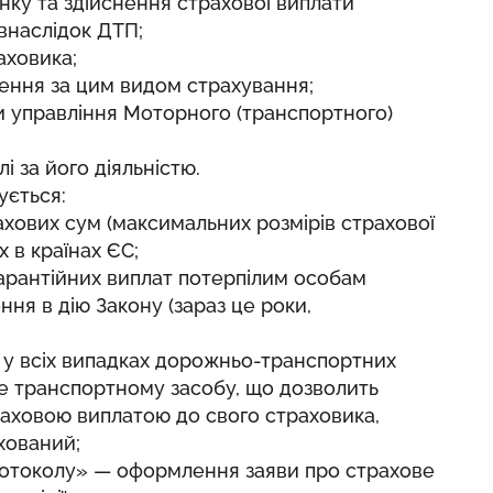
ку та здійснення страхової виплати
 внаслідок ДТП;
аховика;
ення за цим видом страхування;
 управління Моторного (транспортного)
 за його діяльністю.
ується:
хових сум (максимальних розмірів страхової
х в країнах ЄС;
арантійних виплат потерпілим особам
ння в дію Закону (зараз це роки,
у всіх випадках дорожньо-транспортних
ше транспортному засобу, що дозволить
траховою виплатою до свого страховика,
хований;
отоколу» — оформлення заяви про страхове