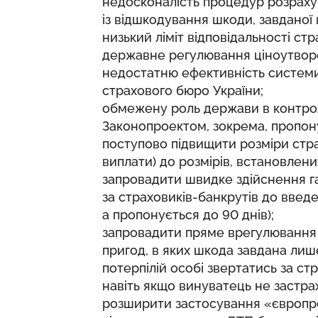
недосконалість процедур розрахун
із відшкодування шкоди, завданої
низький ліміт відповідальності стр
державне регулювання ціноутвор
недостатню ефективність системи
страхового бюро України;
обмежену роль держави в контролі
Законопроектом, зокрема, пропон
поступово підвищити розміри стра
виплати) до розмірів, встановлени
запровадити швидке здійснення г
за страховиків-банкрутів до введе
а пропонується до 90 днів);
запровадити пряме врегулювання 
пригод, в яких шкода завдана ли
потерпілій особі звертатись за с
навіть якщо винуватець не застра
розширити застосування «європр