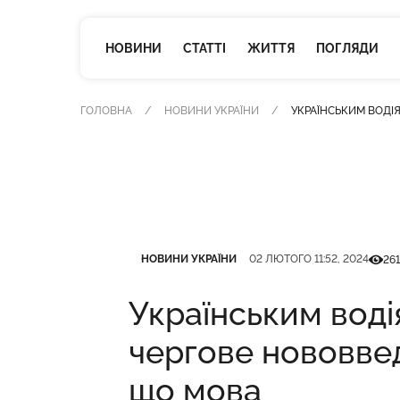
НОВИНИ
СТАТТІ
ЖИТТЯ
ПОГЛЯДИ
ГОЛОВНА
НОВИНИ УКРАЇНИ
УКРАЇНСЬКИМ ВОДІ
Категорія
Дата публікації
Кількі
НОВИНИ УКРАЇНИ
02 ЛЮТОГО 11:52, 2024
261
Українським воді
чергове нововве
що мова