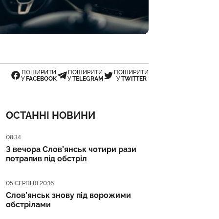
ПОШИРИТИ
ПОШИРИТИ
ПОШИРИТИ
У
FACEBOOK
У
TELEGRAM
У
TWITTER
ОСТАННІ НОВИНИ
Дата публікації
08:34
З вечора Слов’янськ чотири рази
потрапив під обстріл
Дата публікації
05 СЕРПНЯ 20:16
Слов’янськ знову під ворожими
обстрілами