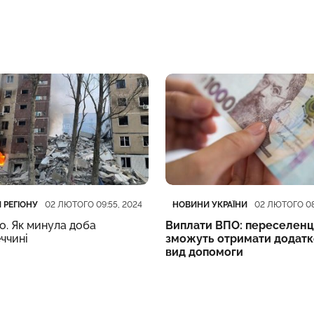
ія
блікації
Категорія
Дата публікації
 РЕГІОНУ
НОВИНИ УКРАЇНИ
02 ЛЮТОГО 09:55, 2024
02 ЛЮТОГО 08
о. Як минула доба
Виплати ВПО: переселенц
ччині
зможуть отримати додат
вид допомоги