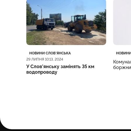
Категорія
Дата публікації
Категор
Дата пу
НОВИНИ СЛОВʼЯНСЬКА
НОВИНИ
4, 2024
29 ЛИПНЯ 10:13, 2024
ізували
Комунал
У Слов’янську замінять 35 км
боржни
водопроводу
 кордон: