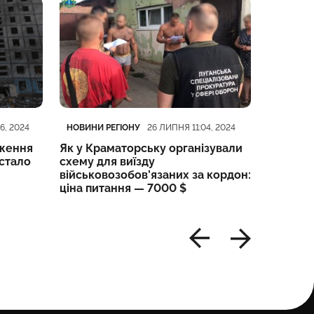
Категорія
Дата публікації
Категорі
Дата пуб
НОВИНИ РЕГІОНУ
НОВИНИ 
6, 2024
26 ЛИПНЯ 11:04, 2024
29 ЛИПНЯ 1
дження
Як у Краматорську організували
У Слов’
 стало
схему для виїзду
водопр
військовозобов’язаних за кордон:
ціна питання — 7000 $