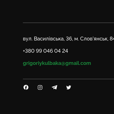
Адреса
вул. Василівська, 36, м. Слов’янськ, 
Телефон
+380 99 046 04 24
Email
grigoriykulbaka@gmail.com
Посилання на Facebook
Посилання на Instagram
Посилання на Telegram
Посилання на Twitter