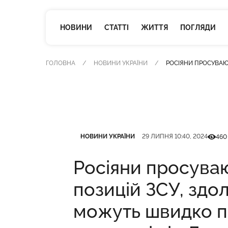
НОВИНИ
СТАТТІ
ЖИТТЯ
ПОГЛЯДИ
ГОЛОВНА
НОВИНИ УКРАЇНИ
РОСІЯНИ ПРОСУВАЮТ
Категорія
Дата публікації
Кількі
НОВИНИ УКРАЇНИ
29 ЛИПНЯ 10:40, 2024
460
Росіяни просуваю
позицій ЗСУ, здо
можуть швидко 