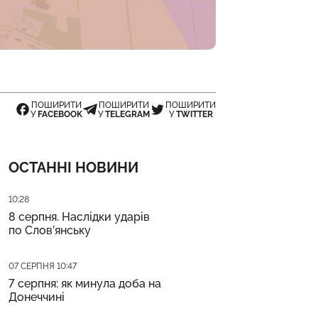
ПОШИРИТИ
ПОШИРИТИ
ПОШИРИТИ
У
FACEBOOK
У
TELEGRAM
У
TWITTER
ОСТАННІ НОВИНИ
Дата публікації
10:28
8 серпня. Наслідки ударів
по Слов’янську
Дата публікації
07 СЕРПНЯ 10:47
7 серпня: як минула доба на
Донеччині