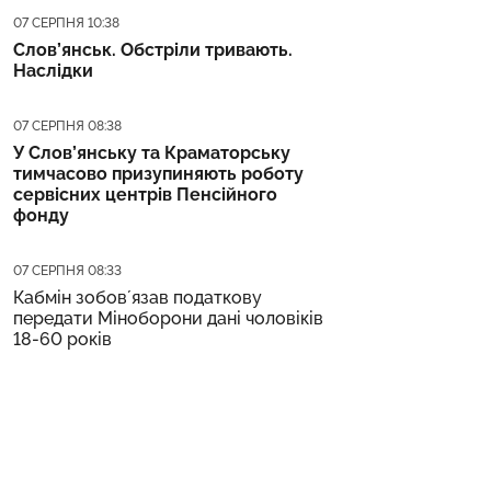
Дата публікації
07 СЕРПНЯ 10:38
Слов’янськ. Обстріли тривають.
Наслідки
Дата публікації
07 СЕРПНЯ 08:38
У Слов’янську та Краматорську
тимчасово призупиняють роботу
сервісних центрів Пенсійного
фонду
Дата публікації
07 СЕРПНЯ 08:33
Кабмін зобовʼязав податкову
передати Міноборони дані чоловіків
18-60 років