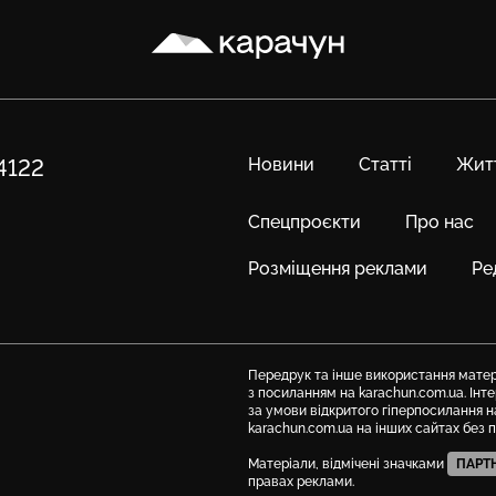
Карачун
Новини
Статті
Жит
84122
Спецпроєкти
Про нас
Розміщення реклами
Ре
Передрук та інше використання матері
з посиланням на karachun.com.ua. Ін
за умови відкритого гіперпосилання н
karachun.com.ua на інших сайтах без 
Матеріали, відмічені значками
ПАРТ
правах реклами.