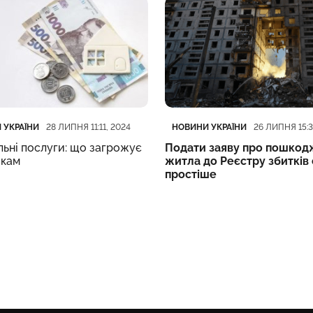
ія
блікації
Категорія
Дата публікації
 УКРАЇНИ
НОВИНИ УКРАЇНИ
28 ЛИПНЯ 11:11, 2024
26 ЛИПНЯ 15:3
ьні послуги: що загрожує
Подати заяву про пошко
кам
житла до Реєстру збитків
простіше