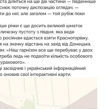
міста ділиться на ще дві частини — південніше
ояснює поточну диспозицію оглядач, —
ти до неї, але загалом — той рубіж поки
іше річки є ще досить великий шматок
еличезну пустоту з півдня, яка веде
що росіянам вдасться взяти Красногорівку,
на значну відстань на захід від Донецька.
им: «Наш гарнізон все ще перебуває у двох
треба ледь не подвоїти кількість особового
Курахового».
ці
засвідчив
і український інформаційний
 оновив свої інтерактивні карти.