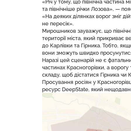
«Річ у тому, що північна частина 
та північніше річки Лозова», — п
«На деяких ділянках ворог зміг дій
не пересік».
Мирошников зауважує, що північн
території міста, який прикриває в
до Карлівки та Гірника. Тобто, як
вони зможуть швидко просунутися 
Наразі цей сценарій не є фатальн
частинах Красногорівки, а ворогу 
складу, щоб дістатися Гірника чи 
Просування росіян у Красногорів
ресурс DeepState, який нещодавно