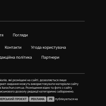
тя
Погляди
Контакти
Угода користувача
дакційна політика
Партнери
алів, які розміщені на сайті, дозволяється лише
тернет-видання можуть використовувати матеріали сайту
а karachun.com.ua. Розміщення відео та фото з сайту
письмового дозволу редакції категорично заборонено.
НЕРСЬКИЙ ПРОЄКТ
РЕКЛАМА
PR
публікуються на