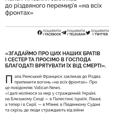
до різдвяного перемир’я «на всіх
фронтах»
ПОШИРИТИ
ПОШИРИТИ
ПОШИРИТИ
У
FACEBOOK
У
TELEGRAM
У
TWITTER
«ЗГАДАЙМО ПРО ЦИХ НАШИХ БРАТІВ
І СЕСТЕР ТА ПРОСІМО В ГОСПОДА
БЛАГОДАТІ ВРЯТУВАТИ ЇХ ВІД СМЕРТІ».
П
апа Римський Франциск закликав до Різдва
припинити вогонь «на всіх фронтах». Про
це
повідомляє
Vatican News.
«І далі молімося за мир у стражденній Україні,
на Близькому Сході — в Палестині, Ізраїлі, Лівані,
а тепер і в Сирії, — в М’янмі, в Південному Судані
та скрізь, де люди страждають від війни