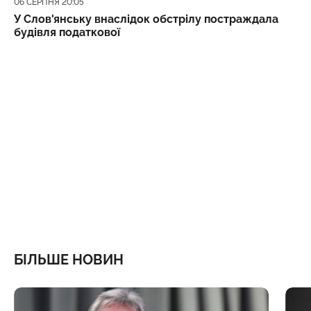
Дата публікації
06 СЕРПНЯ 20:05
У Слов'янську внаслідок обстрілу постраждала
будівля податкової
БІЛЬШЕ НОВИН