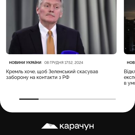
Категорія
Дата публікації
Кате
Дата
НОВИНИ УКРАЇНИ
НОВ
08 ГРУДНЯ 17:52, 2024
Кремль хоче, щоб Зеленський скасував
Відк
заборону на контакти з РФ
експ
в ум
Карачун