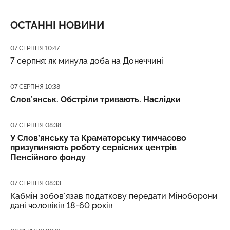
ОСТАННІ НОВИНИ
Дата публікації
07 СЕРПНЯ 10:47
7 серпня: як минула доба на Донеччині
Дата публікації
07 СЕРПНЯ 10:38
Слов’янськ. Обстріли тривають. Наслідки
Дата публікації
07 СЕРПНЯ 08:38
У Слов’янську та Краматорську тимчасово
призупиняють роботу сервісних центрів
Пенсійного фонду
Дата публікації
07 СЕРПНЯ 08:33
Кабмін зобовʼязав податкову передати Міноборони
дані чоловіків 18-60 років