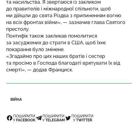
та насильства. Я звертаюся із закликом
до правителів і міжнародної спільноти, щоб
ми дійшли до свята Різдва з припиненням вогню
на всіх фронтах війни», — зазначив глава Святого
престолу.
Понтифік також закликав помолитися
за засуджених до страти в США, щоб їхнє
покарання було змінене.
«Згадаймо про цих наших братів і сестер
та просімо в Господа благодаті врятувати їх від
смерті», — додав Франциск.
ВІЙНА
ПОШИРИТИ
ПОШИРИТИ
ПОШИРИТИ
У
FACEBOOK
У
TELEGRAM
У
TWITTER