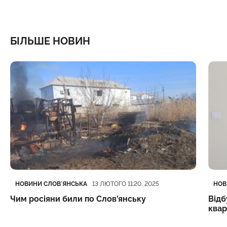
БІЛЬШЕ НОВИН
Категорія
Дата публікації
Кате
Дата
НОВИНИ СЛОВʼЯНСЬКА
НОВ
13 ЛЮТОГО 11:20, 2025
Чим росіяни били по Слов'янську
Відб
квар