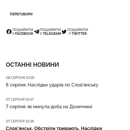
ПЕРЕГОВОРИ
ПОШИРИТИ
ПОШИРИТИ
ПОШИРИТИ
У
FACEBOOK
У
TELEGRAM
У
TWITTER
ОСТАННІ НОВИНИ
Дата публікації
08 СЕРПНЯ 10:28
8 серпня. Наслідки ударів по Слов’янську
Дата публікації
07 СЕРПНЯ 10:47
7 серпня: як минула доба на Донеччині
Дата публікації
07 СЕРПНЯ 10:38
Слов’янськ. Обстріли тривають. Наслідки