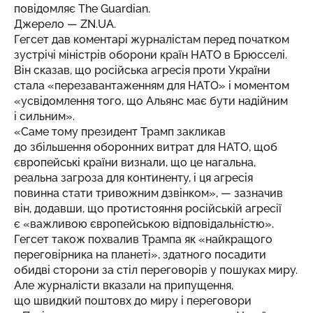
повідомляє
The Guardian
.
Джерело —
ZN.UA
.
Гегсет дав коментарі журналістам перед початком
зустрічі міністрів оборони країн НАТО в Брюсселі.
Він сказав, що російська агресія проти України
стала «перезавантаженням для НАТО» і моментом
«усвідомлення того, що Альянс має бути надійним
і сильним».
«Саме тому президент Трамп закликав
до збільшення оборонних витрат для НАТО, щоб
європейські країни визнали, що це нагальна,
реальна загроза для континенту, і ця агресія
повинна стати тривожним дзвінком», — зазначив
він, додавши, що протистояння російській агресії
є «важливою європейською відповідальністю».
Гегсет також похвалив Трампа як «найкращого
переговірника на планеті», здатного посадити
обидві сторони за стіл переговорів у пошуках миру.
Але журналісти вказали на припущення,
що швидкий поштовх до миру і переговори