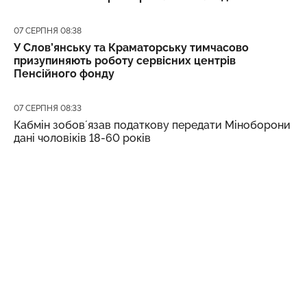
Дата публікації
07 СЕРПНЯ 08:38
У Слов’янську та Краматорську тимчасово
призупиняють роботу сервісних центрів
Пенсійного фонду
Дата публікації
07 СЕРПНЯ 08:33
Кабмін зобовʼязав податкову передати Міноборони
дані чоловіків 18-60 років