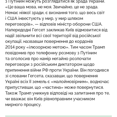
з Путіним можуть розглядатися як зрада України.
«Це ваша мова, не моя. Звичайно, це не зрада.
Немає ніякої зради, є визнання того, що весь світ
і США інвестують у мир, у мир шляхом
переговорів», — відповів міністр оборони США.
Напередодні Гегсет закликав Київ відмовитися від
надії звільнити всі свої території від російської
окупації, назвавши повернення до кордонів
2014 року «ілюзорною метою». Тим часом Трамп
повідомив про телефонну розмову з Путіним
та оголосив про намір негайно розпочати
переговори з російським диктатором щодо
припинення війни РФ проти України. Він погодився
зі словами Гегсета, сказавши, що повернення
Україні всіх її земель є «малоймовірним», водночас
припустивши, що «частина» може повернутися.
Також Трамп уникнув відповіді на запитання про те,
чи вважає він Київ рівноправним учасником
мирного процесу.