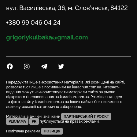
Адреса
вул. Василівська, 36, м. Слов’янськ, 84122
Телефон
+380 99 046 04 24
Email
grigoriykulbaka@gmail.com
Посилання на Facebook
Посилання на Instagram
Посилання на Telegram
Посилання на Twitter
Передрук та інше використання матеріалів, які розміщені на сайті,
дозволяється лише з посиланням на karachun.com.ua. Інтернет-
видання можуть використовувати матеріали сайту за умови
відкритого гіперпосилання на karachun.com.ua. Розміщення відео
та фото з сайту karachun.com.ua на інших сайтах без письмового
дозволу редакції категорично заборонено.
Матеріали, відмічені значками
ПАРТНЕРСЬКИЙ ПРОЄКТ
РЕКЛАМА
PR
публікуються на правах реклами.
Політична реклама
ПОЗИЦІЯ