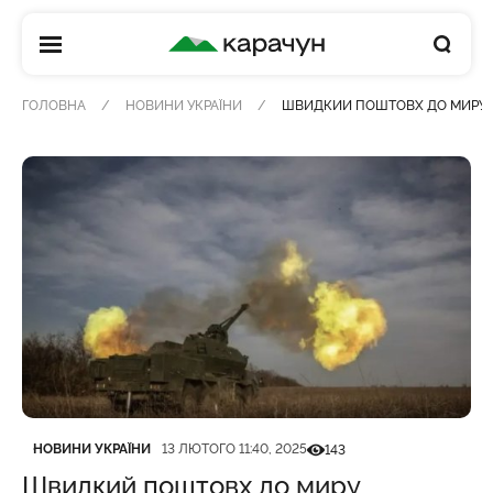
КАРАЧУН
ГОЛОВНА
НОВИНИ УКРАЇНИ
ШВИДКИЙ ПОШТОВХ ДО МИРУ ТА
Категорія
Дата публікації
Кількість переглядів
НОВИНИ УКРАЇНИ
13 ЛЮТОГО 11:40, 2025
143
Швидкий поштовх до миру