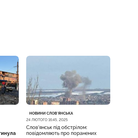
Категорія
Дата публікації
Категорі
Дата пуб
НОВИНИ СЛОВʼЯНСЬКА
НОВИНИ 
24 ЛЮТОГО 16:45, 2025
Трамп з
Слов’янськ під обстрілом:
зупинит
гинула
повідомляють про поранених
«яку не