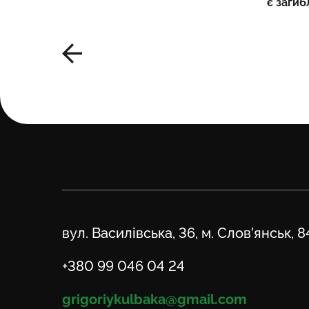
є загиб
Адреса
вул. Василівська, 36, м. Слов’янськ, 
Телефон
+380 99 046 04 24
Email
grigoriykulbaka@gmail.com