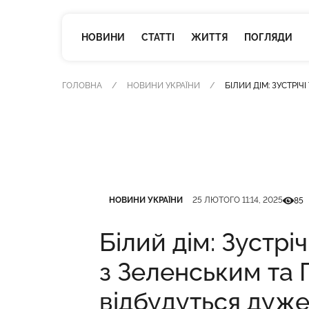
НОВИНИ
СТАТТІ
ЖИТТЯ
ПОГЛЯДИ
ГОЛОВНА
НОВИНИ УКРАЇНИ
БІЛИЙ ДІМ: ЗУСТРІ
Категорія
Дата публікації
Кількі
НОВИНИ УКРАЇНИ
25 ЛЮТОГО 11:14, 2025
85
Білий дім: Зустрі
з Зеленським та 
відбудуться дуже