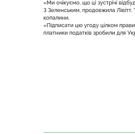
«Ми очікуємо, що ці зустрічі відб
З Зеленським, продовжила Лівітт, 
копалини.
«Підписати цю угоду цілком прави
платники податків зробили для Ук