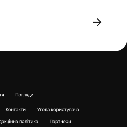
Telegra
тя
Погляди
Контакти
Угода користувача
дакційна політика
Партнери