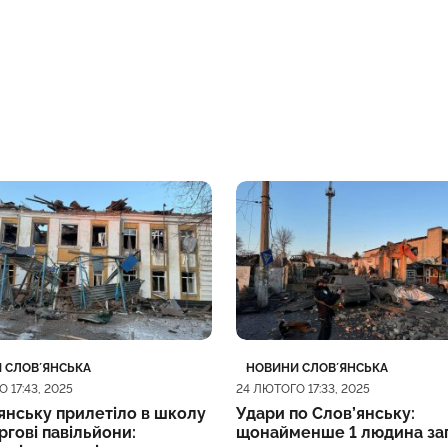
ія
блікації
Категорія
Дата публікації
 СЛОВʼЯНСЬКА
НОВИНИ СЛОВʼЯНСЬКА
 17:43, 2025
24 ЛЮТОГО 17:33, 2025
янську прилетіло в школу
Удари по Слов’янську:
оргові павільйони:
щонайменше 1 людина за