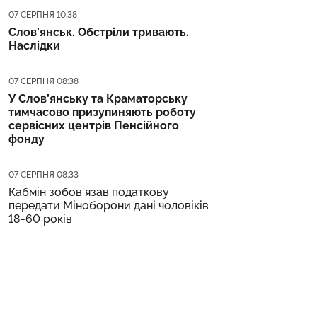
Дата публікації
07 СЕРПНЯ 10:38
Слов’янськ. Обстріли тривають.
Наслідки
Дата публікації
07 СЕРПНЯ 08:38
У Слов’янську та Краматорську
тимчасово призупиняють роботу
сервісних центрів Пенсійного
фонду
Дата публікації
07 СЕРПНЯ 08:33
Кабмін зобовʼязав податкову
передати Міноборони дані чоловіків
18-60 років