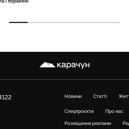
ла і поранені
Карачун
Новини
Статті
Жит
84122
Спецпроєкти
Про нас
Розміщення реклами
Ре