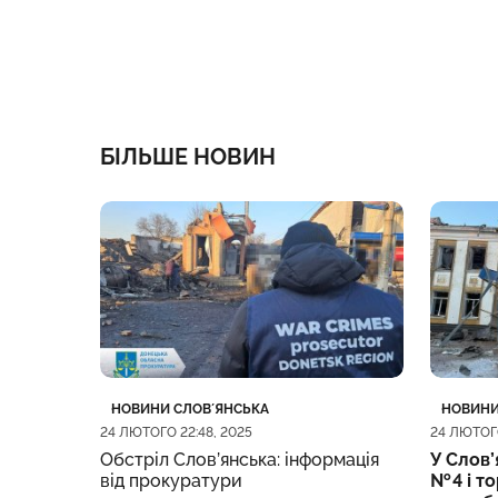
БІЛЬШЕ НОВИН
Категорія
Дата публікації
Категор
Дата пу
НОВИНИ СЛОВʼЯНСЬКА
НОВИНИ
:04, 2025
24 ЛЮТОГО 22:48, 2025
24 ЛЮТОГО
ро
Обстріл Слов’янська: інформація
У Слов’
я
від прокуратури
№ 4 і т