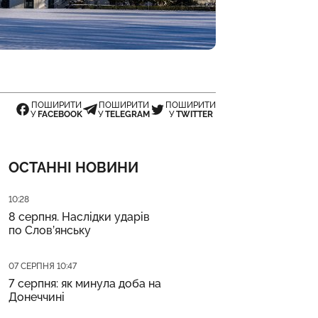
ПОШИРИТИ
ПОШИРИТИ
ПОШИРИТИ
У
FACEBOOK
У
TELEGRAM
У
TWITTER
ОСТАННІ НОВИНИ
Дата публікації
10:28
8 серпня. Наслідки ударів
по Слов’янську
Дата публікації
07 СЕРПНЯ 10:47
7 серпня: як минула доба на
Донеччині