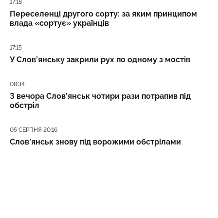
Дата публікації
17:18
Переселенці другого сорту: за яким принципом
влада «сортує» українців
Дата публікації
17:15
У Слов’янську закрили рух по одному з мостів
Дата публікації
08:34
З вечора Слов’янськ чотири рази потрапив під
обстріл
Дата публікації
05 СЕРПНЯ 20:16
Слов’янськ знову під ворожими обстрілами