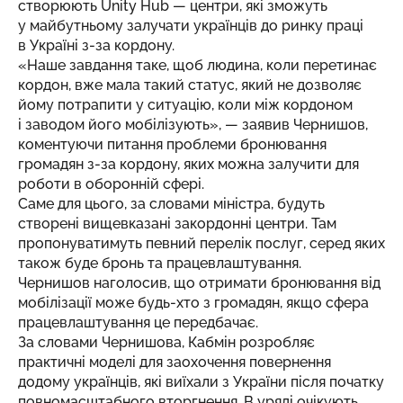
створюють Unity Hub — центри, які зможуть
у майбутньому залучати українців до ринку праці
в Україні з-за кордону.
«Наше завдання таке, щоб людина, коли перетинає
кордон, вже мала такий статус, який не дозволяє
йому потрапити у ситуацію, коли між кордоном
і заводом його мобілізують», — заявив Чернишов,
коментуючи питання проблеми бронювання
громадян з-за кордону, яких можна залучити для
роботи в оборонній сфері.
Саме для цього, за словами міністра, будуть
створені вищевказані закордонні центри. Там
пропонуватимуть певний перелік послуг, серед яких
також буде бронь та працевлаштування.
Чернишов наголосив, що отримати бронювання від
мобілізації може будь-хто з громадян, якщо сфера
працевлаштування це передбачає.
За словами Чернишова, Кабмін розробляє
практичні моделі для заохочення повернення
додому українців, які виїхали з України після початку
повномасштабного вторгнення. В уряді очікують,