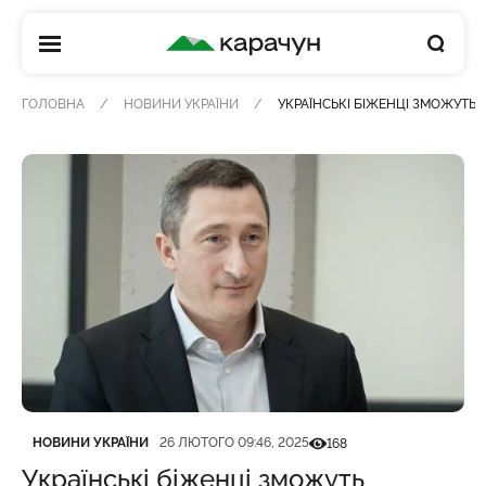
КАРАЧУН
ГОЛОВНА
НОВИНИ УКРАЇНИ
УКРАЇНСЬКІ БІЖЕНЦІ ЗМОЖУТ
Категорія
Дата публікації
Кількість переглядів
НОВИНИ УКРАЇНИ
26 ЛЮТОГО 09:46, 2025
168
Українські біженці зможуть