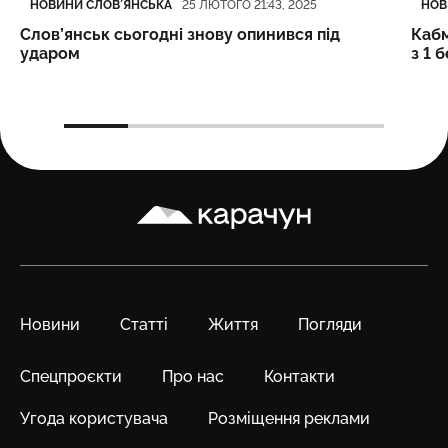
НОВИНИ СЛОВʼЯНСЬКА
НОВ
25 ЛЮТОГО 21:43, 2025
Слов’янськ сьогодні знову опинився під
Кабм
ударом
з 1 
Карачун
Новини
Статті
Життя
Погляди
Спецпроєкти
Про нас
Контакти
Угода користувача
Розміщення реклами