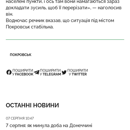
населені пункти, і ось там вони намагаються зараз
докладати зусиль, щоб її перерізати», — наголосив
він.
Водночас речник вказав, що ситуація під містом
Покровськ стабільна.
ПОКРОВСЬК
ПОШИРИТИ
ПОШИРИТИ
ПОШИРИТИ
У
FACEBOOK
У
TELEGRAM
У
TWITTER
ОСТАННІ НОВИНИ
Дата публікації
07 СЕРПНЯ 10:47
7 серпня: як минула доба на Донеччині