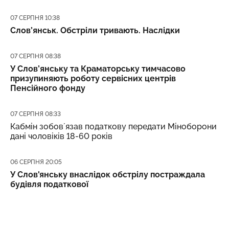
Дата публікації
07 СЕРПНЯ 10:38
Слов’янськ. Обстріли тривають. Наслідки
Дата публікації
07 СЕРПНЯ 08:38
У Слов’янську та Краматорську тимчасово
призупиняють роботу сервісних центрів
Пенсійного фонду
Дата публікації
07 СЕРПНЯ 08:33
Кабмін зобовʼязав податкову передати Міноборони
дані чоловіків 18-60 років
Дата публікації
06 СЕРПНЯ 20:05
У Слов'янську внаслідок обстрілу постраждала
будівля податкової