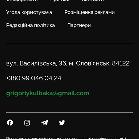
Угода користувача
Розміщення реклами
Редакційна політика
Партнери
Адреса
вул. Василівська, 36, м. Слов’янськ, 84122
Телефон
+380 99 046 04 24
Email
grigoriykulbaka@gmail.com
Посилання на Facebook
Посилання на Instagram
Посилання на Telegram
Посилання на Twitter
Передрук та інше використання матеріалів, які розміщені на сайті,