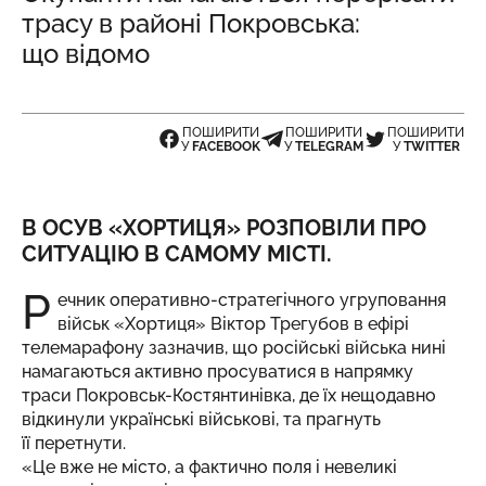
трасу в районі Покровська:
що відомо
ПОШИРИТИ
ПОШИРИТИ
ПОШИРИТИ
У
FACEBOOK
У
TELEGRAM
У
TWITTER
В ОСУВ «ХОРТИЦЯ» РОЗПОВІЛИ ПРО
СИТУАЦІЮ В САМОМУ МІСТІ.
Р
ечник оперативно-стратегічного угруповання
військ «Хортиця» Віктор Трегубов в
ефірі
телемарафону зазначив, що російські війська нині
намагаються активно просуватися в напрямку
траси Покровськ-Костянтинівка, де їх нещодавно
відкинули українські військові, та прагнуть
її перетнути.
«Це вже не місто, а фактично поля і невеликі