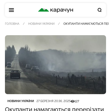
КАРАЧУН
ГОЛОВНА
НОВИНИ УКРАЇНИ
ОКУПАНТИ НАМАГАЮТЬСЯ ПЕРЕР
Категорія
Дата публікації
Кількість переглядів
НОВИНИ УКРАЇНИ
27 БЕРЕЗНЯ 20:36, 2025
127
Окупанти намагаються перерізати