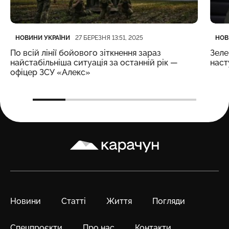
Категорія
Дата публікації
Кате
Дата
НОВИНИ УКРАЇНИ
НОВ
27 БЕРЕЗНЯ 13:51, 2025
По всій лінії бойового зіткнення зараз
Зеле
найстабільніша ситуація за останній рік —
наст
офіцер ЗСУ «Алекс»
Карачун
Новини
Статті
Життя
Погляди
Спецпроєкти
Про нас
Контакти